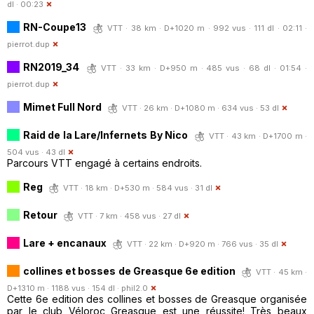
dl · 00:23
RN-Coupe13
VTT · 38 km · D+1020 m · 992 vus · 111 dl · 02:11 ·
pierrot.dup
RN2019_34
VTT · 33 km · D+950 m · 485 vus · 68 dl · 01:54 ·
pierrot.dup
Mimet Full Nord
VTT · 26 km · D+1080 m · 634 vus · 53 dl
Raid de la Lare/Infernets By Nico
VTT · 43 km · D+1700 m ·
504 vus · 43 dl
Parcours VTT engagé à certains endroits.
Reg
VTT · 18 km · D+530 m · 584 vus · 31 dl
Retour
VTT · 7 km · 458 vus · 27 dl
Lare + encanaux
VTT · 22 km · D+920 m · 766 vus · 35 dl
collines et bosses de Greasque 6e edition
VTT · 45 km ·
D+1310 m · 1188 vus · 154 dl ·
phil2.0
Cette 6e edition des collines et bosses de Greasque organisée
par le club Véloroc Greasque est une réussite! Très beaux