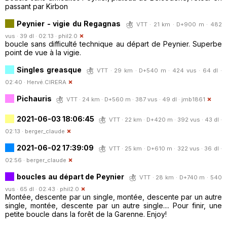
passant par Kirbon
Peynier - vigie du Regagnas
VTT · 21 km · D+900 m · 482
vus · 39 dl · 02:13 ·
phil2.0
boucle sans difficulté technique au départ de Peynier. Superbe
point de vue à la vigie.
Singles greasque
VTT · 29 km · D+540 m · 424 vus · 64 dl ·
02:40 ·
Hervé.CIRERA
Pichauris
VTT · 24 km · D+560 m · 387 vus · 49 dl ·
jmb1861
2021-06-03 18:06:45
VTT · 22 km · D+420 m · 392 vus · 43 dl ·
02:13 ·
berger_claude
2021-06-02 17:39:09
VTT · 25 km · D+610 m · 322 vus · 36 dl ·
02:56 ·
berger_claude
boucles au départ de Peynier
VTT · 28 km · D+740 m · 540
vus · 65 dl · 02:43 ·
phil2.0
Montée, descente par un single, montée, descente par un autre
single, montée, descente par un autre single.... Pour finir, une
petite boucle dans la forêt de la Garenne. Enjoy!