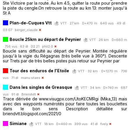
Ste Victoire par la route. Au km 4.5, quitter la route pour prendre
la piste du cengle.On retrouve la route au km 13: monter jusqu'à
St A
Plan-de-Cuques Vtt
VTT · 27 km · D+470 m · 640 vus · 49 dl ·
03:07 ·
berger_claude
Boucle 25km au départ de Peynier
VTT · 26 km · D+660 m
· 756 vus · 63 dl · 02:21 ·
phil2.0
Boucle sans difficulté au départ de Peynier. Montée régulière
jusqu'à la vigie du Régagnas (très belle vue à 360°). Descente
sur Trets par de très belles pistes puis retour sur Peynier par
Tour des enduros de l'Etoile
VTT · 32 km · D+1270 m · 736
vus · 71 dl ·
manu.staes
Dans les singles de Greasque
VTT · 34 km · D+740 m · 687
vus · 91 dl ·
Briendvtt
Trace dérivée de www.visugpx.com/UtoKECMRgi (Mika_13) mais
avec des waypoints numérotés pour faire toutes les bouclettes
dans le bon sens Description détaillée sur
briendvtt.blogspot.com/2021/0
Simiane
VTT · 18 km · D+460 m · 399 vus · 41 dl ·
fvely