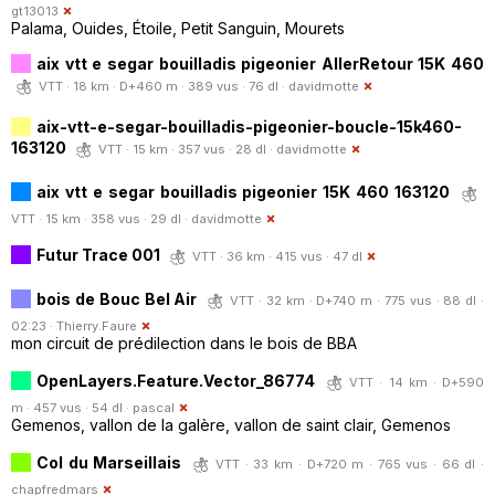
gt13013
Palama, Ouides, Étoile, Petit Sanguin, Mourets
aix vtt e segar bouilladis pigeonier AllerRetour 15K 460
VTT · 18 km · D+460 m · 389 vus · 76 dl ·
davidmotte
aix-vtt-e-segar-bouilladis-pigeonier-boucle-15k460-
163120
VTT · 15 km · 357 vus · 28 dl ·
davidmotte
aix vtt e segar bouilladis pigeonier 15K 460 163120
VTT · 15 km · 358 vus · 29 dl ·
davidmotte
Futur Trace 001
VTT · 36 km · 415 vus · 47 dl
bois de Bouc Bel Air
VTT · 32 km · D+740 m · 775 vus · 88 dl ·
02:23 ·
Thierry.Faure
mon circuit de prédilection dans le bois de BBA
OpenLayers.Feature.Vector_86774
VTT · 14 km · D+590
m · 457 vus · 54 dl ·
pascal
Gemenos, vallon de la galère, vallon de saint clair, Gemenos
Col du Marseillais
VTT · 33 km · D+720 m · 765 vus · 66 dl ·
chapfredmars