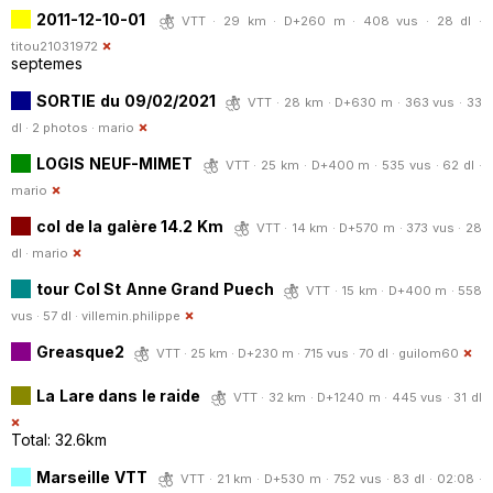
2011-12-10-01
VTT · 29 km · D+260 m · 408 vus · 28 dl ·
titou21031972
septemes
SORTIE du 09/02/2021
VTT · 28 km · D+630 m · 363 vus · 33
dl · 2 photos ·
mario
LOGIS NEUF-MIMET
VTT · 25 km · D+400 m · 535 vus · 62 dl ·
mario
col de la galère 14.2 Km
VTT · 14 km · D+570 m · 373 vus · 28
dl ·
mario
tour Col St Anne Grand Puech
VTT · 15 km · D+400 m · 558
vus · 57 dl ·
villemin.philippe
Greasque2
VTT · 25 km · D+230 m · 715 vus · 70 dl ·
guilom60
La Lare dans le raide
VTT · 32 km · D+1240 m · 445 vus · 31 dl
Total: 32.6km
Marseille VTT
VTT · 21 km · D+530 m · 752 vus · 83 dl · 02:08 ·