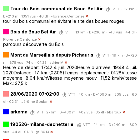
Tour du Bois communal de Bouc Bel Air
VTT · 12 km ·
D+210 m · 1351 vus · 46 dl ·
Florence.Centonze
tour du bois communal en évitant le site des boues rouges
Bois de Bouc Bel Air
VTT · 13 km · D+230 m · 743 vus · 44 dl ·
Florence.Centonze
parcours découverte du Bois
Mont du Marseillais depuis Pichauris
VTT · 19 km · D+720
m · 876 vus · 74 dl · 01:23 ·
adrienM
Heure de départ: 17:42 4 juil. 2020Heure d'arrivée: 19:48 4 juil.
2020Distance: 17 km (02:06)Temps déplacement: 01:28Vitesse
moyenne: 8,04 km/hVitesse moyenne mouv.: 11,52 km/hVitesse
Max.: 37,5 k
28/06/2020 07:02:00
VTT · 40 km · D+1090 m · 505 vus · 60
dl · 02:31 ·
Jérôme Soulan
arkema
VTT · 27 km · D+430 m · 402 vus · 35 dl ·
bbaroux
190526-milans-dechetterie
VTT · 14 km · D+240 m · 609
vus · 44 dl · 01:13 ·
gt13013