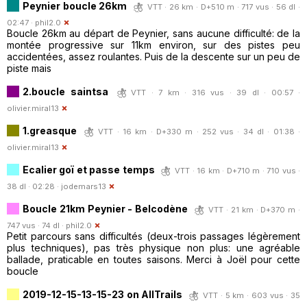
Peynier boucle 26km
VTT · 26 km · D+510 m · 717 vus · 56 dl ·
02:47 ·
phil2.0
Boucle 26km au départ de Peynier, sans aucune difficulté: de la
montée progressive sur 11km environ, sur des pistes peu
accidentées, assez roulantes. Puis de la descente sur un peu de
piste mais
2.boucle saintsa
VTT · 7 km · 316 vus · 39 dl · 00:57 ·
olivier.miral13
1.greasque
VTT · 16 km · D+330 m · 252 vus · 34 dl · 01:38 ·
olivier.miral13
Ecalier goï et passe temps
VTT · 16 km · D+710 m · 710 vus ·
38 dl · 02:28 ·
jodemars13
Boucle 21km Peynier - Belcodène
VTT · 21 km · D+370 m ·
747 vus · 74 dl ·
phil2.0
Petit parcours sans difficultés (deux-trois passages légèrement
plus techniques), pas très physique non plus: une agréable
ballade, praticable en toutes saisons. Merci à Joël pour cette
boucle
2019-12-15-13-15-23 on AllTrails
VTT · 5 km · 603 vus · 35