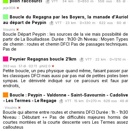
pilon raccourci
VTT · 34 km · D+850 m · 556 vus · 85 dl ·
jeje306
Boucle du Regagna par les Boyers, la manade d'Auriol
au départ de Peypin
VTT · 23 km · D+330 m · 622 vus · 60 dl ·
Visuiris
Boucle Départ Peypin : les sources de la vie mais possibilité de
partir de La Bouilladisse. Durée : 1h30-2h Niveau : Moyen Types
de chemin : routes et chemin DFCI Pas de passages techniques.
Pas de
Peynier Regagnas boucle 21km
VTT · 22 km · D+1210 m ·
393 vus · 51 dl · 02:11 ·
phil2.0
Petite boucle, un peu physique quand même, faisant passer par
les classiques DFCI mais aussi par pas mal de petites pistes bien
sympas. Le dénivelé indiqué sur ce parcours est faux par
endroits,
Boucle : Peypin - Valdonne - Saint-Savournin - Cadolive
- Les Termes - Le Regage
VTT · 15 km · D+270 m · 626 vus · 46 dl
·
Visuiris
Boucle qui alterne entre routes et chemins DFCI Durée : 1h - 1h30
Niveau : Débutant ++ Pas de difficultés majeures hormis de
courtes montées et la courte descente vers Les Termes assez
caillouteus