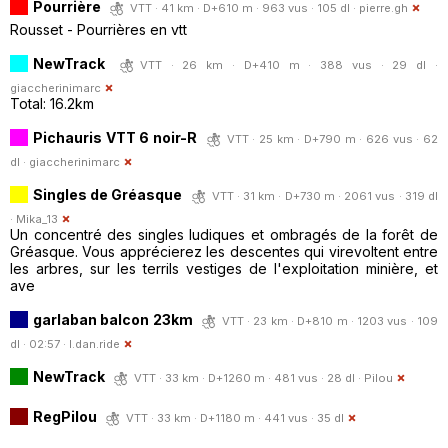
Pourrière
VTT · 41 km · D+610 m · 963 vus · 105 dl ·
pierre.gh
Rousset - Pourrières en vtt
NewTrack
VTT · 26 km · D+410 m · 388 vus · 29 dl ·
giaccherinimarc
Total: 16.2km
Pichauris VTT 6 noir-R
VTT · 25 km · D+790 m · 626 vus · 62
dl ·
giaccherinimarc
Singles de Gréasque
VTT · 31 km · D+730 m · 2061 vus · 319 dl
·
Mika_13
Un concentré des singles ludiques et ombragés de la forêt de
Gréasque. Vous apprécierez les descentes qui virevoltent entre
les arbres, sur les terrils vestiges de l'exploitation minière, et
ave
garlaban balcon 23km
VTT · 23 km · D+810 m · 1203 vus · 109
dl · 02:57 ·
l.dan.ride
NewTrack
VTT · 33 km · D+1260 m · 481 vus · 28 dl ·
Pilou
RegPilou
VTT · 33 km · D+1180 m · 441 vus · 35 dl