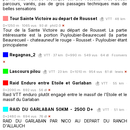
parcours, variés, pas de gros passages techniques mais de
belles sensations
Tour Sainte Victoire au depart de Rousset
VTT · 48 km ·
D+1250 m · 1065 vus · 93 dl ·
phil2.0
Tour de la Sainte Victoire au départ de Rousset. La partie
intéressante est la portion Puyloubier-Beaurecueil (la partie
Beaurecueil - chateauneuf le rouge - Rousset - Puyloubier étant
principaleme
Regagnas_2
VTT · 37 km · D+990 m · 549 vus · 64 dl ·
Fconvers
Lascours pilou
VTT · 23 km · D+1010 m · 954 vus · 81 dl ·
lewis
Raid Enduro entre Etoile et Garlaban
VTT · 55 km ·
D+2090 m · 892 vus · 56 dl
Raid VTT enduro plutôt engagé entre le massif de l'Etoile et le
massif du Garlaban
RAID DU GARLABAN 50KM - 2500 D+
VTT · 51 km ·
D+2480 m · 894 vus · 76 dl
RAID DU GARLABAN PAR NICO AU DEPART DU RANCH
D'ALLAUCH