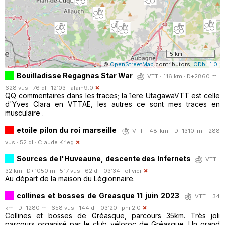
5 km
©
OpenStreetMap
contributors,
ODbL 1.0
Bouilladisse Regagnas Star War
VTT · 116 km · D+2860 m ·
628 vus · 76 dl · 12:03 ·
alain9.0
QQ commentaires dans les traces; la 1ere UtagawaVTT est celle
d'Yves Clara en VTTAE, les autres ce sont mes traces en
musculaire .
etoile pilon du roi marseille
VTT · 48 km · D+1310 m · 288
vus · 52 dl ·
Claude.Krieg
Sources de l'Huveaune, descente des Infernets
VTT ·
32 km · D+1050 m · 517 vus · 62 dl · 03:34 ·
olivier
Au départ de la maison du Légionnaire.
collines et bosses de Greasque 11 juin 2023
VTT · 34
km · D+1280 m · 658 vus · 144 dl · 03:20 ·
phil2.0
Collines et bosses de Gréasque, parcours 35km. Très joli
parcours organisé par le club véloroc de Gréasque. Un grand