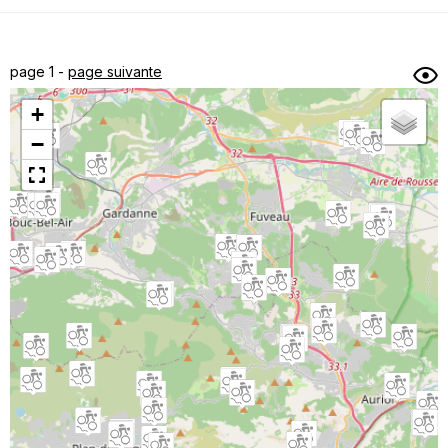
Dénivelé min/max
Auteur
Dossier
et
page 1 -
page suivante
sous-dossiers
+
Trier par
−
Horodatage
Photos