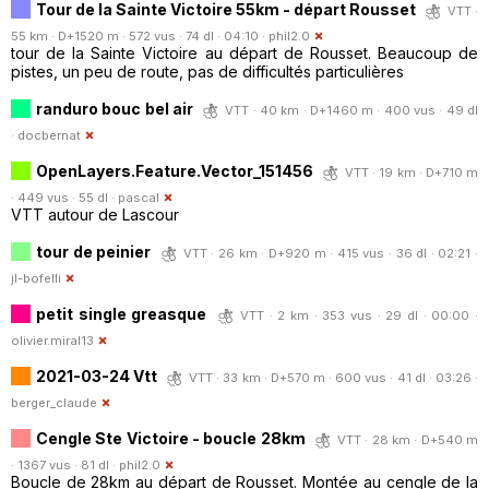
Tour de la Sainte Victoire 55km - départ Rousset
VTT ·
55 km · D+1520 m · 572 vus · 74 dl · 04:10 ·
phil2.0
tour de la Sainte Victoire au départ de Rousset. Beaucoup de
pistes, un peu de route, pas de difficultés particulières
randuro bouc bel air
VTT · 40 km · D+1460 m · 400 vus · 49 dl
·
docbernat
OpenLayers.Feature.Vector_151456
VTT · 19 km · D+710 m
· 449 vus · 55 dl ·
pascal
VTT autour de Lascour
tour de peinier
VTT · 26 km · D+920 m · 415 vus · 36 dl · 02:21 ·
jl-bofelli
petit single greasque
VTT · 2 km · 353 vus · 29 dl · 00:00 ·
olivier.miral13
2021-03-24 Vtt
VTT · 33 km · D+570 m · 600 vus · 41 dl · 03:26 ·
berger_claude
Cengle Ste Victoire - boucle 28km
VTT · 28 km · D+540 m
· 1367 vus · 81 dl ·
phil2.0
Boucle de 28km au départ de Rousset. Montée au cengle de la