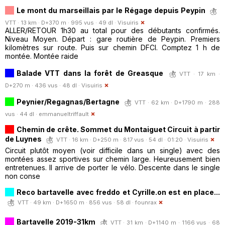
Le mont du marseillais par le Régage depuis Peypin
VTT · 13 km · D+370 m · 995 vus · 49 dl ·
Visuiris
ALLER/RETOUR 1h30 au total pour des débutants confirmés.
Niveau Moyen. Départ : gare routière de Peypin. Premiers
kilomètres sur route. Puis sur chemin DFCI. Comptez 1 h de
montée. Montée raide
Balade VTT dans la forêt de Greasque
VTT · 17 km ·
D+270 m · 436 vus · 48 dl ·
Visuiris
Peynier/Regagnas/Bertagne
VTT · 62 km · D+1790 m · 288
vus · 44 dl ·
emmanueltriffault
Chemin de crête. Sommet du Montaiguet Circuit à partir
de Luynes
VTT · 16 km · D+250 m · 817 vus · 54 dl · 01:20 ·
Visuiris
Circuit plutôt moyen (voir difficile dans un single) avec des
montées assez sportives sur chemin large. Heureusement bien
entretenues. Il arrive de porter le vélo. Descente dans le single
non conse
Reco bartavelle avec freddo et Cyrille.on est en place...
VTT · 49 km · D+1650 m · 856 vus · 58 dl ·
founrax
Bartavelle 2019-31km
VTT · 31 km · D+1140 m · 1166 vus · 68