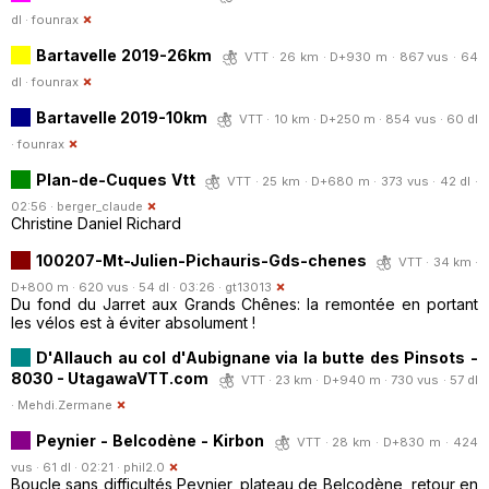
dl ·
founrax
Bartavelle 2019-26km
VTT · 26 km · D+930 m · 867 vus · 64
dl ·
founrax
Bartavelle 2019-10km
VTT · 10 km · D+250 m · 854 vus · 60 dl
·
founrax
Plan-de-Cuques Vtt
VTT · 25 km · D+680 m · 373 vus · 42 dl ·
02:56 ·
berger_claude
Christine Daniel Richard
100207-Mt-Julien-Pichauris-Gds-chenes
VTT · 34 km ·
D+800 m · 620 vus · 54 dl · 03:26 ·
gt13013
Du fond du Jarret aux Grands Chênes: la remontée en portant
les vélos est à éviter absolument !
D'Allauch au col d'Aubignane via la butte des Pinsots -
8030 - UtagawaVTT.com
VTT · 23 km · D+940 m · 730 vus · 57 dl
·
Mehdi.Zermane
Peynier - Belcodène - Kirbon
VTT · 28 km · D+830 m · 424
vus · 61 dl · 02:21 ·
phil2.0
Boucle sans difficultés Peynier, plateau de Belcodène, retour en