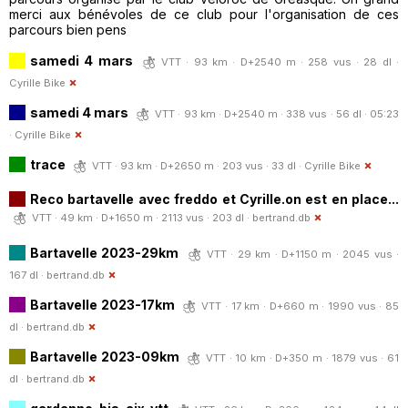
merci aux bénévoles de ce club pour l'organisation de ces
parcours bien pens
samedi 4 mars
VTT · 93 km · D+2540 m · 258 vus · 28 dl ·
Cyrille Bike
samedi 4 mars
VTT · 93 km · D+2540 m · 338 vus · 56 dl · 05:23
·
Cyrille Bike
trace
VTT · 93 km · D+2650 m · 203 vus · 33 dl ·
Cyrille Bike
Reco bartavelle avec freddo et Cyrille.on est en place...
VTT · 49 km · D+1650 m · 2113 vus · 203 dl ·
bertrand.db
Bartavelle 2023-29km
VTT · 29 km · D+1150 m · 2045 vus ·
167 dl ·
bertrand.db
Bartavelle 2023-17km
VTT · 17 km · D+660 m · 1990 vus · 85
dl ·
bertrand.db
Bartavelle 2023-09km
VTT · 10 km · D+350 m · 1879 vus · 61
dl ·
bertrand.db