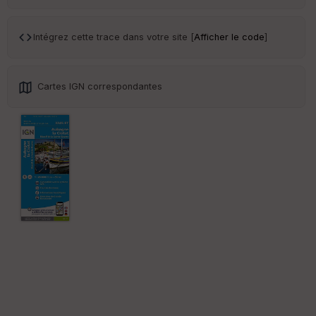
Tr
an
sp
Intégrez cette trace dans votre site [
Afficher le code
]
ar
en
ce
Cartes IGN correspondantes
Po
int
illé
s
S
e
n
s
St
re
et
Vi
e