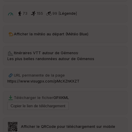
p
ar
t
73
155
99 [
Légende
]
ar
ri
v
Afficher la météo au départ (Météo Blue)
é
e
Itinéraires VTT autour de
Gémenos
·
C
Les plus belles randonnées autour de Gémenos
ou
le
ur
URL permanente de la page
https://www.visugpx.com/pMcXZhKXZT
Télécharger le fichier
GPX
KML
Ep
ai
ss
eu
r
Afficher le QRCode pour téléchargement sur mobile