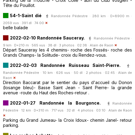
Parking de la Trouche - Croix Collé - abri du Club Vosgien -
Tête du Pouillot.
54-1-Saint dié
Randonnée Pédestre · 280 km · D+8900 m ·
2059 vus · 391 dl · 74:00
belle balade
2022-02-10 Randonnée Sauceray.
Randonnée Pédestre ·
9 km · D+210 m · 565 vus · 38 dl · 3 photos · 02:38 ·
Alain de Raon
Départ Sauceray les 4 chemins- roche des Fossés- roche des
Grands Champs- la Solitude- croix du Rendez-vous.
2022-02-03 Randonnée Ruisseau Saint-Pierre.
Randonnée Pédestre · 10 km · 626 vus · 50 dl · 2 photos · 02:45 ·
Alain de
Raon
Direction Baccarat par le sentier du pays d'accueil du Donon
(losange bleu)- Basse Saint Jean - Saint Pierre- la grande
avenue -route du Haut des Roches-retour .
2022-01-27 Randonnée la Bourgonce.
Randonnée
Pédestre · 12 km · D+310 m · 717 vus · 32 dl · 4 photos · 03:10 ·
Alain de Raon
Parking du Grand Jumeau- la Croix Idoux- chemin Janel- retour
parking.