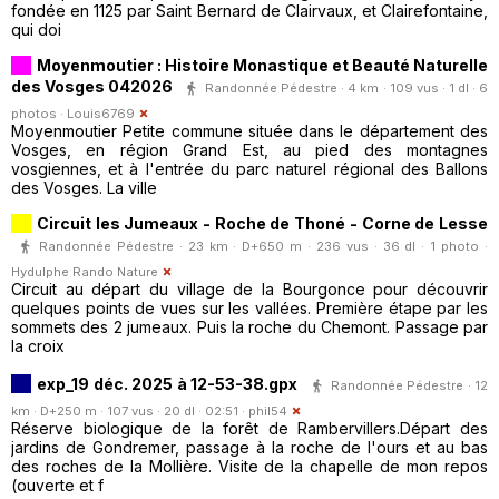
fondée en 1125 par Saint Bernard de Clairvaux, et Clairefontaine,
qui doi
Moyenmoutier : Histoire Monastique et Beauté Naturelle
des Vosges 042026
Randonnée Pédestre · 4 km · 109 vus · 1 dl · 6
photos ·
Louis6769
Moyenmoutier Petite commune située dans le département des
Vosges, en région Grand Est, au pied des montagnes
vosgiennes, et à l'entrée du parc naturel régional des Ballons
des Vosges. La ville
Circuit les Jumeaux - Roche de Thoné - Corne de Lesse
Randonnée Pédestre · 23 km · D+650 m · 236 vus · 36 dl · 1 photo ·
Hydulphe Rando Nature
Circuit au départ du village de la Bourgonce pour découvrir
quelques points de vues sur les vallées. Première étape par les
sommets des 2 jumeaux. Puis la roche du Chemont. Passage par
la croix
exp_19 déc. 2025 à 12-53-38.gpx
Randonnée Pédestre · 12
km · D+250 m · 107 vus · 20 dl · 02:51 ·
phil54
Réserve biologique de la forêt de Rambervillers.Départ des
jardins de Gondremer, passage à la roche de l'ours et au bas
des roches de la Mollière. Visite de la chapelle de mon repos
(ouverte et f