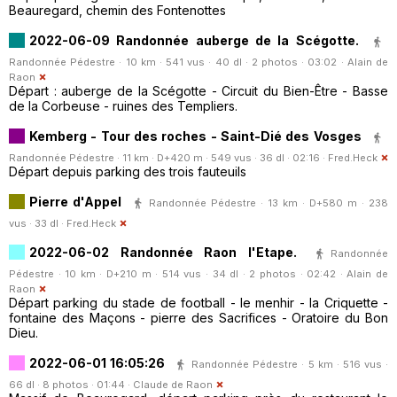
Beauregard, chemin des Fontenottes
2022-06-09 Randonnée auberge de la Scégotte.
Randonnée Pédestre · 10 km · 541 vus · 40 dl · 2 photos · 03:02 ·
Alain de
Raon
Départ : auberge de la Scégotte - Circuit du Bien-Être - Basse
de la Corbeuse - ruines des Templiers.
Kemberg - Tour des roches - Saint-Dié des Vosges
Randonnée Pédestre · 11 km · D+420 m · 549 vus · 36 dl · 02:16 ·
Fred.Heck
Départ depuis parking des trois fauteuils
Pierre d'Appel
Randonnée Pédestre · 13 km · D+580 m · 238
vus · 33 dl ·
Fred.Heck
2022-06-02 Randonnée Raon l'Etape.
Randonnée
Pédestre · 10 km · D+210 m · 514 vus · 34 dl · 2 photos · 02:42 ·
Alain de
Raon
Départ parking du stade de football - le menhir - la Criquette -
fontaine des Maçons - pierre des Sacrifices - Oratoire du Bon
Dieu.
2022-06-01 16:05:26
Randonnée Pédestre · 5 km · 516 vus ·
66 dl · 8 photos · 01:44 ·
Claude de Raon