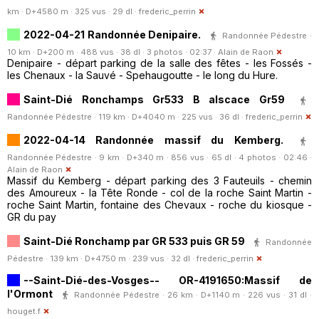
km · D+4580 m · 325 vus · 29 dl ·
frederic_perrin
2022-04-21 Randonnée Denipaire.
Randonnée Pédestre ·
10 km · D+200 m · 488 vus · 38 dl · 3 photos · 02:37 ·
Alain de Raon
Denipaire - départ parking de la salle des fêtes - les Fossés -
les Chenaux - la Sauvé - Spehaugoutte - le long du Hure.
Saint-Dié Ronchamps Gr533 B alscace Gr59
Randonnée Pédestre · 119 km · D+4040 m · 225 vus · 36 dl ·
frederic_perrin
2022-04-14 Randonnée massif du Kemberg.
Randonnée Pédestre · 9 km · D+340 m · 856 vus · 65 dl · 4 photos · 02:46 ·
Alain de Raon
Massif du Kemberg - départ parking des 3 Fauteuils - chemin
des Amoureux - la Tête Ronde - col de la roche Saint Martin -
roche Saint Martin, fontaine des Chevaux - roche du kiosque -
GR du pay
Saint-Dié Ronchamp par GR 533 puis GR 59
Randonnée
Pédestre · 139 km · D+4750 m · 239 vus · 32 dl ·
frederic_perrin
--Saint-Dié-des-Vosges-- OR-4191650:Massif de
l'Ormont
Randonnée Pédestre · 26 km · D+1140 m · 226 vus · 31 dl ·
houget.f