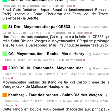
· 946 vus · 55 dl · 3 photos · 02:42 ·
Alain de Raon
Etival Clairefontaine- départ Beaulieu (anciennement Beaulieu
Park)- roche du Bouc- Chaudron des Fées- col de Trace-
Bissefosse- la Belotte.
St-Dié - Moyenmoutier par GR533
Randonnée Pédestre ·
23 km · D+790 m · 1069 vus · 42 dl · 4 photos · 05:11 ·
colagiro
Une fois n'est pas coutume, j'ai respecté à la lettre le GR533 qui
relie Saint-Dié des Vosges à Moyenmoutier. GR qui se prolonge
ensuite jusqu'à Sarrebourg. Mais il faut tout de même faire un to
GG Moyenmoutier- Roche Mére Henry
Randonnée
Pédestre · 15 km · D+450 m · 435 vus · 46 dl ·
dany.houot
2020-09-10 Randonnée Moyenmoutier.
Randonnée
Pédestre · 11 km · D+320 m · 1488 vus · 47 dl · 3 photos · 03:27 ·
Alain de
Raon
Moyenmoutier parking du stand de tir- col Callot- chêne de la
Vierge- croix de Malfosse- Hautepierre.
Kemberg - Tour des roches - Saint-Dié des Vosges
Randonnée Pédestre · 11 km · D+420 m · 7114 vus · 461 dl · 6 photos · 02:16 ·
colagiro
Cette rando en boucle vous permet d'accéder aux principaux