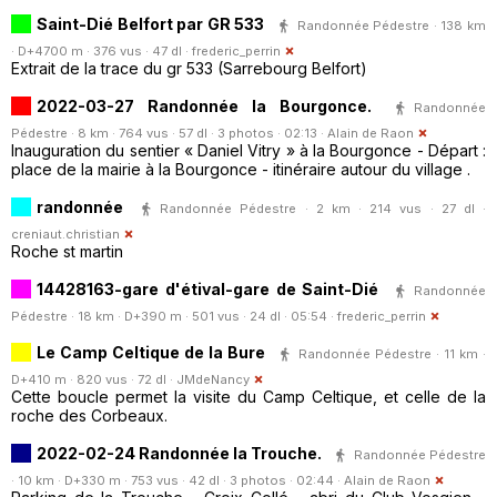
Saint-Dié Belfort par GR 533
Randonnée Pédestre · 138 km
· D+4700 m · 376 vus · 47 dl ·
frederic_perrin
Extrait de la trace du gr 533 (Sarrebourg Belfort)
2022-03-27 Randonnée la Bourgonce.
Randonnée
Pédestre · 8 km · 764 vus · 57 dl · 3 photos · 02:13 ·
Alain de Raon
Inauguration du sentier « Daniel Vitry » à la Bourgonce - Départ :
place de la mairie à la Bourgonce - itinéraire autour du village .
randonnée
Randonnée Pédestre · 2 km · 214 vus · 27 dl ·
creniaut.christian
Roche st martin
14428163-gare d'étival-gare de Saint-Dié
Randonnée
Pédestre · 18 km · D+390 m · 501 vus · 24 dl · 05:54 ·
frederic_perrin
Le Camp Celtique de la Bure
Randonnée Pédestre · 11 km ·
D+410 m · 820 vus · 72 dl ·
JMdeNancy
Cette boucle permet la visite du Camp Celtique, et celle de la
roche des Corbeaux.
2022-02-24 Randonnée la Trouche.
Randonnée Pédestre
· 10 km · D+330 m · 753 vus · 42 dl · 3 photos · 02:44 ·
Alain de Raon