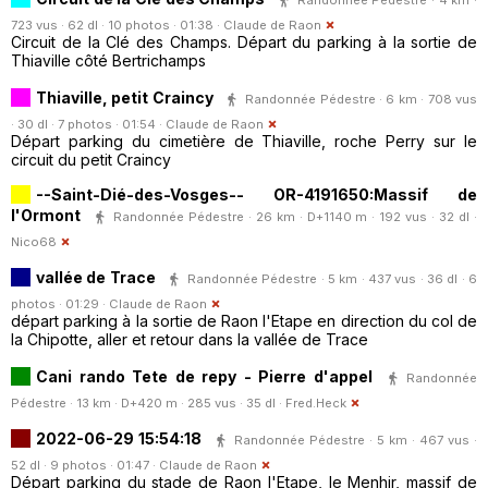
723 vus · 62 dl · 10 photos · 01:38 ·
Claude de Raon
Circuit de la Clé des Champs. Départ du parking à la sortie de
Thiaville côté Bertrichamps
Thiaville, petit Craincy
Randonnée Pédestre · 6 km · 708 vus
· 30 dl · 7 photos · 01:54 ·
Claude de Raon
Départ parking du cimetière de Thiaville, roche Perry sur le
circuit du petit Craincy
--Saint-Dié-des-Vosges-- OR-4191650:Massif de
l'Ormont
Randonnée Pédestre · 26 km · D+1140 m · 192 vus · 32 dl ·
Nico68
vallée de Trace
Randonnée Pédestre · 5 km · 437 vus · 36 dl · 6
photos · 01:29 ·
Claude de Raon
départ parking à la sortie de Raon l'Etape en direction du col de
la Chipotte, aller et retour dans la vallée de Trace
Cani rando Tete de repy - Pierre d'appel
Randonnée
Pédestre · 13 km · D+420 m · 285 vus · 35 dl ·
Fred.Heck
2022-06-29 15:54:18
Randonnée Pédestre · 5 km · 467 vus ·
52 dl · 9 photos · 01:47 ·
Claude de Raon
Départ parking du stade de Raon l'Etape, le Menhir, massif de