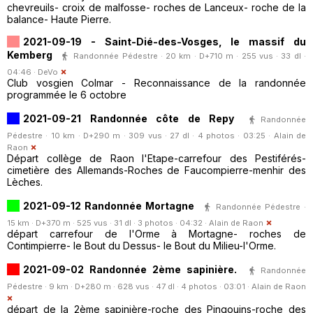
chevreuils- croix de malfosse- roches de Lanceux- roche de la
balance- Haute Pierre.
2021-09-19 - Saint-Dié-des-Vosges, le massif du
Kemberg
Randonnée Pédestre · 20 km · D+710 m · 255 vus · 33 dl ·
04:46 ·
DeVo
Club vosgien Colmar - Reconnaissance de la randonnée
programmée le 6 octobre
2021-09-21 Randonnée côte de Repy
Randonnée
Pédestre · 10 km · D+290 m · 309 vus · 27 dl · 4 photos · 03:25 ·
Alain de
Raon
Départ collège de Raon l'Etape-carrefour des Pestiférés-
cimetière des Allemands-Roches de Faucompierre-menhir des
Lèches.
2021-09-12 Randonnée Mortagne
Randonnée Pédestre ·
15 km · D+370 m · 525 vus · 31 dl · 3 photos · 04:32 ·
Alain de Raon
départ carrefour de l'Orme à Mortagne- roches de
Contimpierre- le Bout du Dessus- le Bout du Milieu-l'Orme.
2021-09-02 Randonnée 2ème sapinière.
Randonnée
Pédestre · 9 km · D+280 m · 628 vus · 47 dl · 4 photos · 03:01 ·
Alain de Raon
départ de la 2ème sapinière-roche des Pingouins-roche des