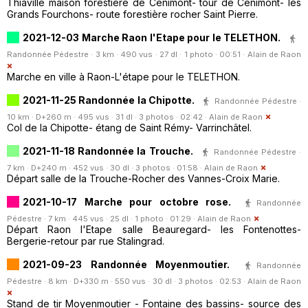
Thiaville maison forestière de Cénimont- tour de Cénimont- les
Grands Fourchons- route forestière rocher Saint Pierre.
2021-12-03 Marche Raon l'Etape pour le TELETHON.
Randonnée Pédestre · 3 km · 490 vus · 27 dl · 1 photo · 00:51 ·
Alain de Raon
Marche en ville à Raon-L'étape pour le TELETHON.
2021-11-25 Randonnée la Chipotte.
Randonnée Pédestre ·
10 km · D+260 m · 495 vus · 31 dl · 3 photos · 02:42 ·
Alain de Raon
Col de la Chipotte- étang de Saint Rémy- Varrinchâtel.
2021-11-18 Randonnée la Trouche.
Randonnée Pédestre ·
7 km · D+240 m · 452 vus · 30 dl · 3 photos · 01:58 ·
Alain de Raon
Départ salle de la Trouche-Rocher des Vannes-Croix Marie.
2021-10-17 Marche pour octobre rose.
Randonnée
Pédestre · 7 km · 445 vus · 25 dl · 1 photo · 01:29 ·
Alain de Raon
Départ Raon l'Etape salle Beauregard- les Fontenottes-
Bergerie-retour par rue Stalingrad.
2021-09-23 Randonnée Moyenmoutier.
Randonnée
Pédestre · 8 km · D+330 m · 550 vus · 30 dl · 3 photos · 02:53 ·
Alain de Raon
Stand de tir Moyenmoutier - Fontaine des bassins- source des