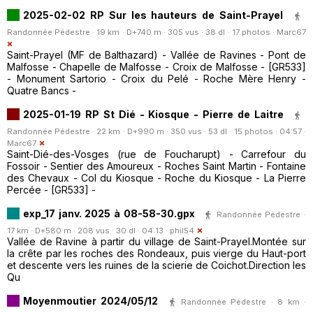
2025-02-02 RP Sur les hauteurs de Saint-Prayel
Randonnée Pédestre · 19 km · D+740 m · 305 vus · 38 dl · 17 photos ·
Marc67
Saint-Prayel (MF de Balthazard) - Vallée de Ravines - Pont de
Malfosse - Chapelle de Malfosse - Croix de Malfosse - [GR533]
- Monument Sartorio - Croix du Pelé - Roche Mère Henry -
Quatre Bancs -
2025-01-19 RP St Dié - Kiosque - Pierre de Laitre
Randonnée Pédestre · 22 km · D+990 m · 350 vus · 53 dl · 15 photos · 04:57 ·
Marc67
Saint-Dié-des-Vosges (rue de Foucharupt) - Carrefour du
Fossoir - Sentier des Amoureux - Roches Saint Martin - Fontaine
des Chevaux - Col du Kiosque - Roche du Kiosque - La Pierre
Percée - [GR533] -
exp_17 janv. 2025 à 08-58-30.gpx
Randonnée Pédestre ·
17 km · D+580 m · 208 vus · 30 dl · 04:13 ·
phil54
Vallée de Ravine à partir du village de Saint-Prayel.Montée sur
la crête par les roches des Rondeaux, puis vierge du Haut-port
et descente vers les ruines de la scierie de Coichot.Direction les
Qu
Moyenmoutier 2024/05/12
Randonnée Pédestre · 8 km ·