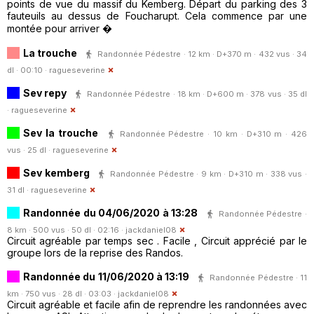
points de vue du massif du Kemberg. Départ du parking des 3
fauteuils au dessus de Foucharupt. Cela commence par une
montée pour arriver �
La trouche
Randonnée Pédestre · 12 km · D+370 m · 432 vus · 34
dl · 00:10 ·
ragueseverine
Sev repy
Randonnée Pédestre · 18 km · D+600 m · 378 vus · 35 dl
·
ragueseverine
Sev la trouche
Randonnée Pédestre · 10 km · D+310 m · 426
vus · 25 dl ·
ragueseverine
Sev kemberg
Randonnée Pédestre · 9 km · D+310 m · 338 vus ·
31 dl ·
ragueseverine
Randonnée du 04/06/2020 à 13:28
Randonnée Pédestre ·
8 km · 500 vus · 50 dl · 02:16 ·
jackdaniel08
Circuit agréable par temps sec . Facile , Circuit apprécié par le
groupe lors de la reprise des Randos.
Randonnée du 11/06/2020 à 13:19
Randonnée Pédestre · 11
km · 750 vus · 28 dl · 03:03 ·
jackdaniel08
Circuit agréable et facile afin de reprendre les randonnées avec