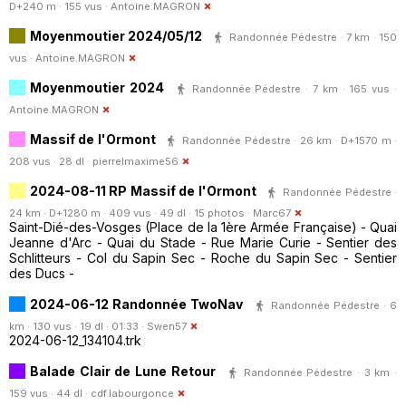
D+240 m · 155 vus ·
Antoine.MAGRON
Moyenmoutier 2024/05/12
Randonnée Pédestre · 7 km · 150
vus ·
Antoine.MAGRON
Moyenmoutier 2024
Randonnée Pédestre · 7 km · 165 vus ·
Antoine.MAGRON
Massif de l'Ormont
Randonnée Pédestre · 26 km · D+1570 m ·
208 vus · 28 dl ·
pierrelmaxime56
2024-08-11 RP Massif de l'Ormont
Randonnée Pédestre ·
24 km · D+1280 m · 409 vus · 49 dl · 15 photos ·
Marc67
Saint-Dié-des-Vosges (Place de la 1ère Armée Française) - Quai
Jeanne d'Arc - Quai du Stade - Rue Marie Curie - Sentier des
Schlitteurs - Col du Sapin Sec - Roche du Sapin Sec - Sentier
des Ducs -
2024-06-12 Randonnée TwoNav
Randonnée Pédestre · 6
km · 130 vus · 19 dl · 01:33 ·
Swen57
2024-06-12_134104.trk
Balade Clair de Lune Retour
Randonnée Pédestre · 3 km ·
159 vus · 44 dl ·
cdf.labourgonce