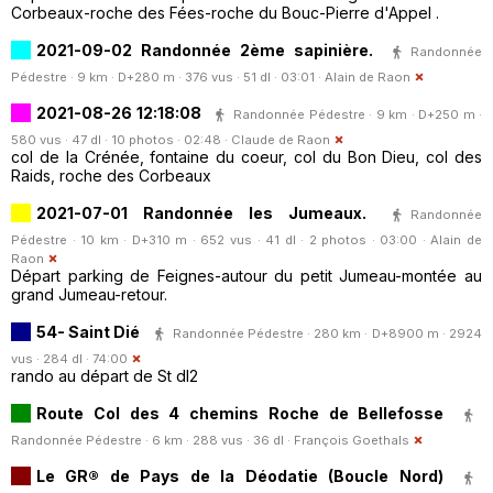
Corbeaux-roche des Fées-roche du Bouc-Pierre d'Appel .
2021-09-02 Randonnée 2ème sapinière.
Randonnée
Pédestre · 9 km · D+280 m · 376 vus · 51 dl · 03:01 ·
Alain de Raon
2021-08-26 12:18:08
Randonnée Pédestre · 9 km · D+250 m ·
580 vus · 47 dl · 10 photos · 02:48 ·
Claude de Raon
col de la Crénée, fontaine du coeur, col du Bon Dieu, col des
Raids, roche des Corbeaux
2021-07-01 Randonnée les Jumeaux.
Randonnée
Pédestre · 10 km · D+310 m · 652 vus · 41 dl · 2 photos · 03:00 ·
Alain de
Raon
Départ parking de Feignes-autour du petit Jumeau-montée au
grand Jumeau-retour.
54- Saint Dié
Randonnée Pédestre · 280 km · D+8900 m · 2924
vus · 284 dl · 74:00
rando au départ de St dI2
Route Col des 4 chemins Roche de Bellefosse
Randonnée Pédestre · 6 km · 288 vus · 36 dl ·
François Goethals
Le GR® de Pays de la Déodatie (Boucle Nord)