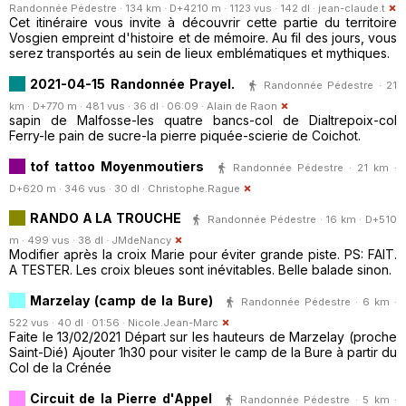
Randonnée Pédestre · 134 km · D+4210 m · 1123 vus · 142 dl ·
jean-claude.t
Cet itinéraire vous invite à découvrir cette partie du territoire
Vosgien empreint d'histoire et de mémoire. Au fil des jours, vous
serez transportés au sein de lieux emblématiques et mythiques.
2021-04-15 Randonnée Prayel.
Randonnée Pédestre · 21
km · D+770 m · 481 vus · 36 dl · 06:09 ·
Alain de Raon
sapin de Malfosse-les quatre bancs-col de Dialtrepoix-col
Ferry-le pain de sucre-la pierre piquée-scierie de Coichot.
tof tattoo Moyenmoutiers
Randonnée Pédestre · 21 km ·
D+620 m · 346 vus · 30 dl ·
Christophe.Rague
RANDO A LA TROUCHE
Randonnée Pédestre · 16 km · D+510
m · 499 vus · 38 dl ·
JMdeNancy
Modifier après la croix Marie pour éviter grande piste. PS: FAIT.
A TESTER. Les croix bleues sont inévitables. Belle balade sinon.
Marzelay (camp de la Bure)
Randonnée Pédestre · 6 km ·
522 vus · 40 dl · 01:56 ·
Nicole.Jean-Marc
Faite le 13/02/2021 Départ sur les hauteurs de Marzelay (proche
Saint-Dié) Ajouter 1h30 pour visiter le camp de la Bure à partir du
Col de la Crénée
Circuit de la Pierre d'Appel
Randonnée Pédestre · 5 km ·