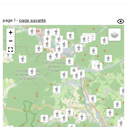
Dénivelé min/max
Auteur
Dossier
et
page 1 -
page suivante
sous-dossiers
+
Trier par
−
Horodatage
Photos