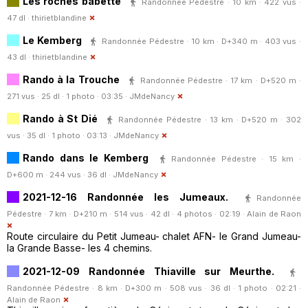
Les roches babette
Randonnée Pédestre · 10 km · 422 vus ·
47 dl ·
thirietblandine
Le Kemberg
Randonnée Pédestre · 10 km · D+340 m · 403 vus ·
43 dl ·
thirietblandine
Rando à la Trouche
Randonnée Pédestre · 17 km · D+520 m ·
271 vus · 25 dl · 1 photo · 03:35 ·
JMdeNancy
Rando à St Dié
Randonnée Pédestre · 13 km · D+520 m · 302
vus · 35 dl · 1 photo · 03:13 ·
JMdeNancy
Rando dans le Kemberg
Randonnée Pédestre · 15 km ·
D+600 m · 244 vus · 36 dl ·
JMdeNancy
2021-12-16 Randonnée les Jumeaux.
Randonnée
Pédestre · 7 km · D+210 m · 514 vus · 42 dl · 4 photos · 02:19 ·
Alain de Raon
Route circulaire du Petit Jumeau- chalet AFN- le Grand Jumeau-
la Grande Basse- les 4 chemins.
2021-12-09 Randonnée Thiaville sur Meurthe.
Randonnée Pédestre · 8 km · D+300 m · 508 vus · 36 dl · 1 photo · 02:21 ·
Alain de Raon