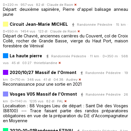
D+220 m · 957 vus · 82 dl ·
Claude de Raon
Départ: deuxième sapinière, Pierre d'appel balisage anneau
jaune
Circuit Jean-Marie MICHEL
Randonnée Pédestre · 15 km ·
D+550 m · 1454 vus · 123 dl ·
Claude de Raon
Départ de Chavré, anciennes carrières du Couvent, col de Croix
Collé, rocher de Grande Basse, vierge du Haut Port, maison
forestière de Vénival
La haute pierre
Randonnée Pédestre · 11 km · D+350 m · 568
vus · 45 dl · 03:27 ·
thirietblandine
2020/10/27 Massif de l'Ormont
Randonnée Pédestre · 19
km · D+710 m · 348 vus · 41 dl · 04:38 ·
Audrey
Reconnaissance pour une sortie en 2021
Vosges V05 Massif de l'Ormont
Randonnée Pédestre · 26
km · D+1140 m · 1235 vus · 82 dl ·
PAL
Localisation : 88 Vosges Lieu de départ : Saint Dié des Vosges
(88100) --- Trace faisant partie des randos préparatoires
obligatoires en vue de la préparation du D.E d'Accompagnateur
en Moyenne
2020-10-01Randonnée ETIVAL
Randonnée Pédestre · 9 km