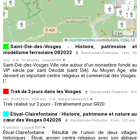
3 km
©
OpenStreetMap
contributors,
ODbL 1.0
Saint-Dié-des-Vosges : Histoire, patrimoine et
modélisme ferroviaire 082022
Randonnée Pédestre · 7 km · 29
vus · 4 dl · 10 photos ·
Louis6769
Saint-Dié-des-Vosges Ville née autour d'un monastère fondé au
VIIᵉ siècle par saint Déodat (saint Dié). Au Moyen Âge, elle
devient un important centre religieux et commercial des Vosges.
L'
Trek de 3 jours dans les Vosges
Randonnée Pédestre · 104
km · D+4130 m · 200 vus · 3 dl ·
thibaut.lanners55
Trek réalisé sur 3 jours - Entraînement pour GR20
Étival-Clairefontaine : Histoire, patrimoine et nature au
cœur des Vosges 042026
Randonnée Pédestre · 4 km · 122 vus ·
6 photos ·
Louis6769
Étival-Clairefontaine : Résultat de l'union de deux villages
historiques : Étival, ancien centre religieux avec son abbaye