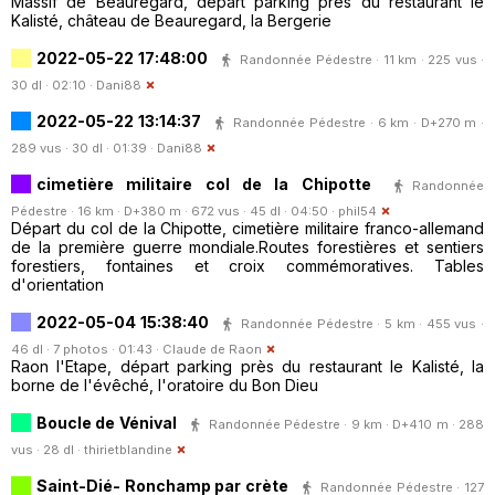
Massif de Beauregard, départ parking près du restaurant le
Kalisté, château de Beauregard, la Bergerie
2022-05-22 17:48:00
Randonnée Pédestre · 11 km · 225 vus ·
30 dl · 02:10 ·
Dani88
2022-05-22 13:14:37
Randonnée Pédestre · 6 km · D+270 m ·
289 vus · 30 dl · 01:39 ·
Dani88
cimetière militaire col de la Chipotte
Randonnée
Pédestre · 16 km · D+380 m · 672 vus · 45 dl · 04:50 ·
phil54
Départ du col de la Chipotte, cimetière militaire franco-allemand
de la première guerre mondiale.Routes forestières et sentiers
forestiers, fontaines et croix commémoratives. Tables
d'orientation
2022-05-04 15:38:40
Randonnée Pédestre · 5 km · 455 vus ·
46 dl · 7 photos · 01:43 ·
Claude de Raon
Raon l'Etape, départ parking près du restaurant le Kalisté, la
borne de l'évêché, l'oratoire du Bon Dieu
Boucle de Vénival
Randonnée Pédestre · 9 km · D+410 m · 288
vus · 28 dl ·
thirietblandine
Saint-Dié- Ronchamp par crète
Randonnée Pédestre · 127