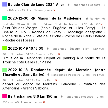
Balade Clair de Lune 2024 Aller
Randonnée Pédestre · 8
km · 168 vus · 33 dl ·
cdf.labourgonce
2023-12-30 RP Massif de la Madeleine
Randonnée
Pédestre · 19 km · D+670 m · 624 vus · 93 dl · 14 photos · 04:18 ·
Marc67
Saint-Dié-des-Vosges (école Eugénie et Jules Ferry) - La
Chaise du Roi - Roches de Bihay - Décollage deltaplane -
Roche de la Biche - Tête de la Biche - Roche des Hauts Champs
- Roche des Fossés
2022-10-19 16:15:09
Randonnée Pédestre · 5 km · 420 vus ·
30 dl · 5 photos · 01:58 ·
Claude de Raon
Circuit de la Faïencerie. Départ du parking à la sortie de La
Trouche côté Celles sur Plaine
2022-10-13 Randonnée dépôt de Merrains (entre
Thiaville et Saint Barbe)
Randonnée Pédestre · 9 km · 464 vus ·
38 dl · 3 photos · 02:19 ·
Alain de Raon
départ du dépôt de Merrains -Lambeno - fontaine des
Américains - Grands Sablons.
Bertrichamps 8.6 km 150 m
Randonnée Pédestre · 9 km ·
310 vus · 40 dl ·
maschneider