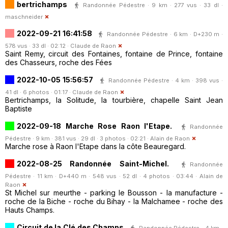
bertrichamps
Randonnée Pédestre · 9 km · 277 vus · 33 dl ·
maschneider
2022-09-21 16:41:58
Randonnée Pédestre · 6 km · D+230 m ·
578 vus · 33 dl · 02:12 ·
Claude de Raon
Saint Remy, circuit des Fontaines, fontaine de Prince, fontaine
des Chasseurs, roche des Fées
2022-10-05 15:56:57
Randonnée Pédestre · 4 km · 398 vus ·
41 dl · 6 photos · 01:17 ·
Claude de Raon
Bertrichamps, la Solitude, la tourbière, chapelle Saint Jean
Baptiste
2022-09-18 Marche Rose Raon l'Etape.
Randonnée
Pédestre · 9 km · 381 vus · 29 dl · 3 photos · 02:21 ·
Alain de Raon
Marche rose à Raon l'Etape dans la côte Beauregard.
2022-08-25 Randonnée Saint-Michel.
Randonnée
Pédestre · 11 km · D+440 m · 548 vus · 52 dl · 4 photos · 03:44 ·
Alain de
Raon
St Michel sur meurthe - parking le Bousson - la manufacture -
roche de la Biche - roche du Bihay - la Malchamee - roche des
Hauts Champs.
Circuit de la Clé des Champs
Randonnée Pédestre · 4 km ·