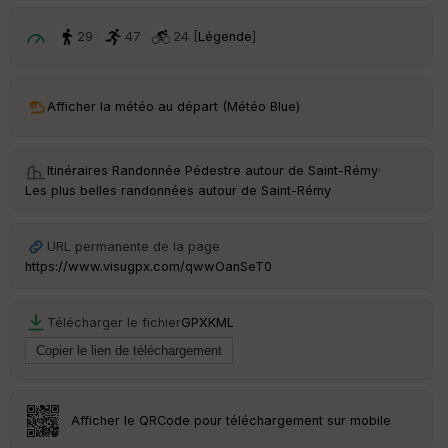
p
ar
t
29
47
24 [
Légende
]
ar
ri
v
Afficher la météo au départ (Météo Blue)
é
e
Itinéraires Randonnée Pédestre autour de
Saint-Rémy
·
C
Les plus belles randonnées autour de Saint-Rémy
ou
le
ur
URL permanente de la page
https://www.visugpx.com/qwwOanSeT0
Télécharger le fichier
GPX
KML
Ep
ai
ss
eu
r
Afficher le QRCode pour téléchargement sur mobile