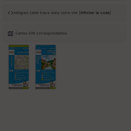
Tr
an
sp
Intégrez cette trace dans votre site [
Afficher le code
]
ar
en
ce
Cartes IGN correspondantes
Po
int
illé
s
S
e
n
s
St
re
et
Vi
e
w