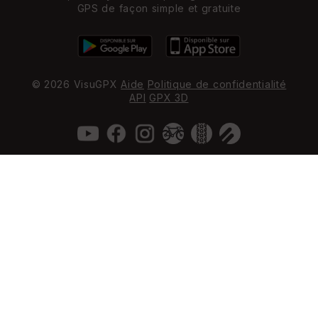
GPS de façon simple et gratuite
© 2026 VisuGPX
Aide
Politique de confidentialité
API
GPX 3D