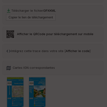
Ep
ai
Télécharger le fichier
GPX
KML
ss
eu
r
Tr
Afficher le QRCode pour téléchargement sur mobile
an
sp
ar
en
Intégrez cette trace dans votre site [
Afficher le code
]
ce
Po
Cartes IGN correspondantes
int
illé
s
S
e
n
s