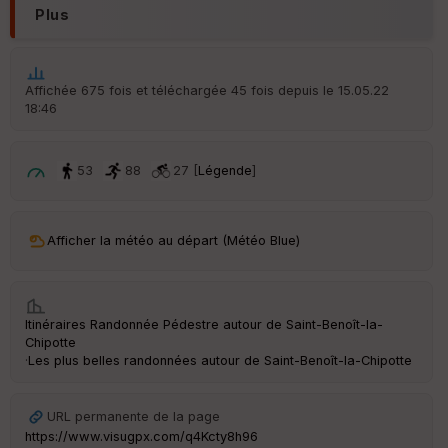
Plus
Aff
ic
he
r
Affichée 675 fois et téléchargée 45 fois depuis le 15.05.22
d
18:46
é
p
ar
t
53
88
27 [
Légende
]
ar
ri
v
Afficher la météo au départ (Météo Blue)
é
e
C
Itinéraires Randonnée Pédestre autour de
Saint-Benoît-la-
ou
Chipotte
le
·
Les plus belles randonnées autour de Saint-Benoît-la-Chipotte
ur
URL permanente de la page
https://www.visugpx.com/q4Kcty8h96