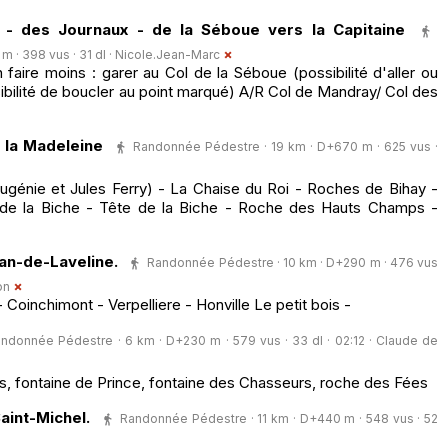
 - des Journaux - de la Séboue vers la Capitaine
 · 398 vus · 31 dl ·
Nicole.Jean-Marc
n faire moins : garer au Col de la Séboue (possibilité d'aller ou
ibilité de boucler au point marqué) A/R Col de Mandray/ Col des
 la Madeleine
Randonnée Pédestre · 19 km · D+670 m · 625 vus ·
génie et Jules Ferry) - La Chaise du Roi - Roches de Bihay -
 de la Biche - Tête de la Biche - Roche des Hauts Champs -
n-de-Laveline.
Randonnée Pédestre · 10 km · D+290 m · 476 vus
on
 Coinchimont - Verpelliere - Honville Le petit bois -
ndonnée Pédestre · 6 km · D+230 m · 579 vus · 33 dl · 02:12 ·
Claude de
es, fontaine de Prince, fontaine des Chasseurs, roche des Fées
int-Michel.
Randonnée Pédestre · 11 km · D+440 m · 548 vus · 52