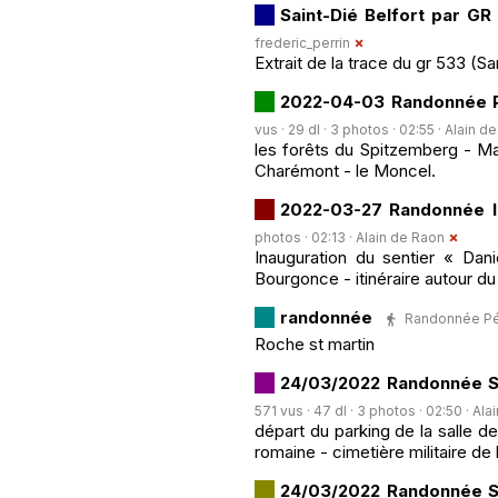
Saint-Dié Belfort par GR
frederic_perrin
Extrait de la trace du gr 533 (S
2022-04-03 Randonnée Pa
vus · 29 dl · 3 photos · 02:55 ·
Alain d
les forêts du Spitzemberg - Ma
Charémont - le Moncel.
2022-03-27 Randonnée l
photos · 02:13 ·
Alain de Raon
Inauguration du sentier « Dani
Bourgonce - itinéraire autour du 
randonnée
Randonnée Péde
Roche st martin
24/03/2022 Randonnée S
571 vus · 47 dl · 3 photos · 02:50 ·
Ala
départ du parking de la salle d
romaine - cimetière militaire de 
24/03/2022 Randonnée S