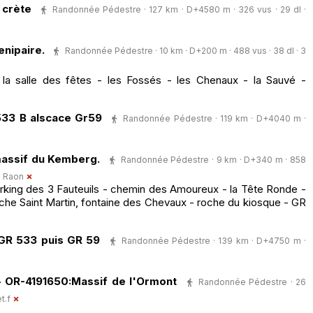
 crète
Randonnée Pédestre · 127 km · D+4580 m · 326 vus · 29 dl ·
nipaire.
Randonnée Pédestre · 10 km · D+200 m · 488 vus · 38 dl · 3
 la salle des fêtes - les Fossés - les Chenaux - la Sauvé -
533 B alscace Gr59
Randonnée Pédestre · 119 km · D+4040 m ·
assif du Kemberg.
Randonnée Pédestre · 9 km · D+340 m · 858
e Raon
king des 3 Fauteuils - chemin des Amoureux - la Tête Ronde -
roche Saint Martin, fontaine des Chevaux - roche du kiosque - GR
GR 533 puis GR 59
Randonnée Pédestre · 139 km · D+4750 m ·
- OR-4191650:Massif de l'Ormont
Randonnée Pédestre · 26
t.f