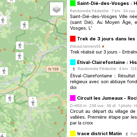
Saint-Dié-des-Vosges : H
Randonnée Pédestre · 7 km · 34 vus · 
Saint-Dié-des-Vosges Ville née
(saint Dié). Au Moyen Âge, el
Vosges. L'
Trek de 3 jours dans les
thibaut.lanners55
Trek réalisé sur 3 jours - Entr
Étival-Clairefontaine : 
Randonnée Pédestre · 4 km · 124 
Étival-Clairefontaine : Résultat
religieux avec son abbaye fondé
doi
Circuit les Jumeaux - Ro
D+650 m · 236 vus · 36 dl · 1 photo ·
H
Circuit au départ du village d
vallées. Première étape par l
par la croix
trace district Matin
Ran