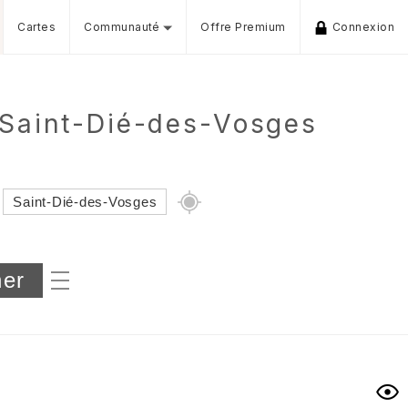
Cartes
Communauté
Offre Premium
Connexion
 Saint-Dié-des-Vosges
Dénivelé min/max
iers