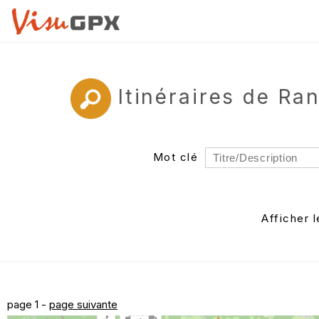
Itinéraires de R
Mot clé
Rayon
Département
Afficher 
Auteur
page 1 -
page suivante