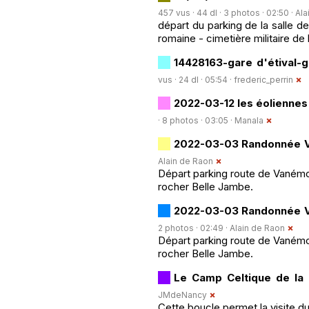
457 vus · 44 dl · 3 photos · 02:50 ·
Ala
départ du parking de la salle d
romaine - cimetière militaire de 
14428163-gare d'étival-g
vus · 24 dl · 05:54 ·
frederic_perrin
2022-03-12 les éoliennes
· 8 photos · 03:05 ·
Manala
2022-03-03 Randonnée V
Alain de Raon
Départ parking route de Vanémon
rocher Belle Jambe.
2022-03-03 Randonnée V
2 photos · 02:49 ·
Alain de Raon
Départ parking route de Vanémon
rocher Belle Jambe.
Le Camp Celtique de la
JMdeNancy
Cette boucle permet la visite d