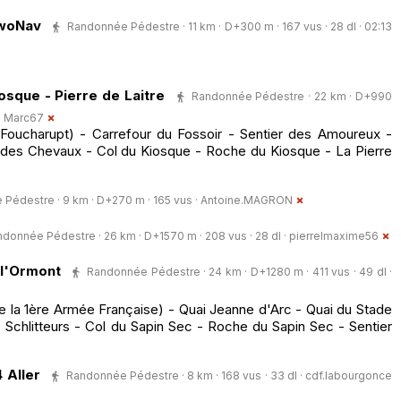
TwoNav
Randonnée Pédestre · 11 km · D+300 m · 167 vus · 28 dl · 02:13
osque - Pierre de Laitre
Randonnée Pédestre · 22 km · D+990
·
Marc67
Foucharupt) - Carrefour du Fossoir - Sentier des Amoureux -
 des Chevaux - Col du Kiosque - Roche du Kiosque - La Pierre
Pédestre · 9 km · D+270 m · 165 vus ·
Antoine.MAGRON
donnée Pédestre · 26 km · D+1570 m · 208 vus · 28 dl ·
pierrelmaxime56
 l'Ormont
Randonnée Pédestre · 24 km · D+1280 m · 411 vus · 49 dl ·
 la 1ère Armée Française) - Quai Jeanne d'Arc - Quai du Stade
 Schlitteurs - Col du Sapin Sec - Roche du Sapin Sec - Sentier
 Aller
Randonnée Pédestre · 8 km · 168 vus · 33 dl ·
cdf.labourgonce