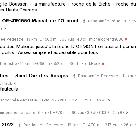
g le Bousson - la manufacture - roche de la Biche - roche du
des Hauts Champs.
- OR-4191650:Massif de l'Ormont
Randonnée Pédestre · 26
68
e Pédestre · 13 km · D+560 m · 366 vus · 43 dl ·
michelcorentin686
ade des Molières jusqu'à la roche D'ORMONT en passant par un
 poilus ! Assez simple et accessible pour tous
édestre · 14 km · D+650 m · 552 vus · 36 dl ·
Fred.Heck
hes - Saint-Dié des Vosges
Randonnée Pédestre · 11 km ·
d.Heck
fauteuils
andonnée Pédestre · 11 km · 226 vus · 30 dl · 02:10 ·
Dani88
ndonnée Pédestre · 6 km · D+270 m · 290 vus · 30 dl · 01:39 ·
Dani88
I 2022
Randonnée Pédestre · 16 km · D+470 m · 317 vus · 26 dl ·