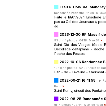
Fraize Cols de Mandray
Randonnée Pédestre · 12 km · D+340 m
Faite le 18/01/2024 Ensoleillé E
pas au Col des Journaux // poss
Jo
2023-12-30 RP Massif de
93 dl · 14 photos · 04:18 ·
Marc67
Saint-Dié-des-Vosges (école Eu
Décollage deltaplane - Roche
Roche des Fossés
2022-10-06 Randonnée Ba
· 32 dl · 4 photos · 02:33 ·
Alain de Ra
Ban - de - Laveline - Marimont -
2022-09-21 16:41:58
Ra
Raon
Saint Remy, circuit des Fontain
2022-08-25 Randonnée Sa
dl · 4 photos · 03:44 ·
Alain de Raon