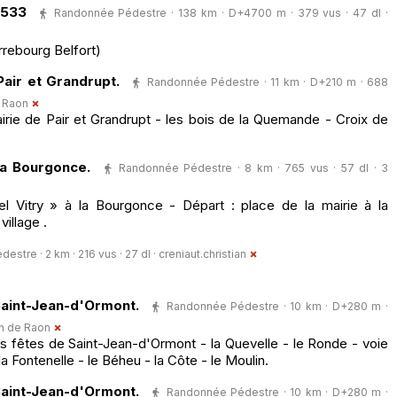
 533
Randonnée Pédestre · 138 km · D+4700 m · 379 vus · 47 dl ·
arrebourg Belfort)
ir et Grandrupt.
Randonnée Pédestre · 11 km · D+210 m · 688
e Raon
irie de Pair et Grandrupt - les bois de la Quemande - Croix de
a Bourgonce.
Randonnée Pédestre · 8 km · 765 vus · 57 dl · 3
el Vitry » à la Bourgonce - Départ : place de la mairie à la
village .
stre · 2 km · 216 vus · 27 dl ·
creniaut.christian
aint-Jean-d'Ormont.
Randonnée Pédestre · 10 km · D+280 m ·
in de Raon
es fêtes de Saint-Jean-d'Ormont - la Quevelle - le Ronde - voie
la Fontenelle - le Béheu - la Côte - le Moulin.
aint-Jean-d'Ormont.
Randonnée Pédestre · 10 km · D+280 m ·