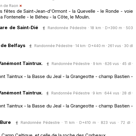
in de Raon
es fêtes de Saint-Jean-d'Ormont - la Quevelle - le Ronde - voie
la Fontenelle - le Béheu - la Côte, le Moulin.
are de Saint-Dié
Randonnée Pédestre · 18 km · D+390 m · 503
 de Belfays
Randonnée Pédestre · 14 km · D+440 m · 261 vus · 30 dl
anémont Taintrux.
Randonnée Pédestre · 9 km · 626 vus · 45 dl ·
t Taintrux - la Basse du Jeal - la Grangeotte - champ Bastien -
anémont Taintrux.
Randonnée Pédestre · 9 km · 644 vus · 28 dl ·
t Taintrux - la Basse du Jeal - la Grangeotte - champ Bastien -
 Bure
Randonnée Pédestre · 11 km · D+410 m · 823 vus · 72 dl ·
u Camp Celtique, et celle de la roche des Corbeaux.