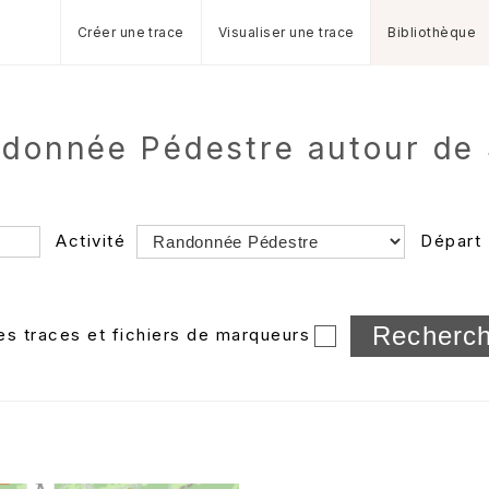
Créer une trace
Visualiser une trace
Bibliothèque
andonnée Pédestre autour de
Activité
Départ
Longueur min/max
les traces et fichiers de marqueurs
Dossier
et sous-doss
Trier par
Horodatage
Photos