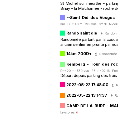
St Michel sur meurthe - parkin
Bihay - la Malchamee - roche 
--Saint-Dié-des-Vosges-
km · D+1140 m · 193 vus · 32 dl ·
Nico
Rando saint dié
Randonné
Randonnée partant par la casc
ancien sentier emprunté par nos
14km 700D+
Randonnée P
Kemberg - Tour des roc
D+420 m · 550 vus · 36 dl · 02:16 ·
Fre
Départ depuis parking des trois 
2022-05-22 17:48:00
R
2022-05-22 13:14:37
Ra
CAMP DE LA BURE - MA
krys.bres