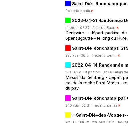
Saint-Dié- Ronchamp par
frederic_perrin
2022-04-21 Randonnée De
photos · 02:37 ·
Alain de Raon
Denipaire - départ parking de
Spehaugoutte - le long du Hure.
Saint-Dié Ronchamps Gr
225 vus · 36 dl ·
frederic_perrin
2022-04-14 Randonnée m
vus · 65 dl · 4 photos · 02:46 ·
Alain d
Massif du Kemberg - départ par
col de la roche Saint Martin - 
du pay
Saint-Dié Ronchamp par 
240 vus · 32 dl ·
frederic_perrin
--Saint-Dié-des-Vosges-
km · D+1140 m · 226 vus · 31 dl ·
houge