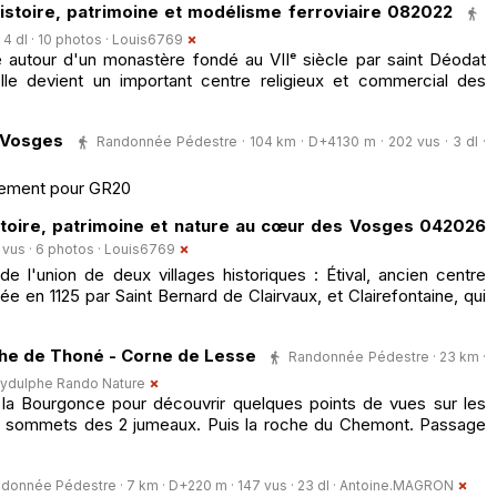
istoire, patrimoine et modélisme ferroviaire 082022
4 dl · 10 photos ·
Louis6769
 autour d'un monastère fondé au VIIᵉ siècle par saint Déodat
le devient un important centre religieux et commercial des
 Vosges
Randonnée Pédestre · 104 km · D+4130 m · 202 vus · 3 dl ·
aînement pour GR20
Histoire, patrimoine et nature au cœur des Vosges 042026
vus · 6 photos ·
Louis6769
 de l'union de deux villages historiques : Étival, ancien centre
e en 1125 par Saint Bernard de Clairvaux, et Clairefontaine, qui
che de Thoné - Corne de Lesse
Randonnée Pédestre · 23 km ·
ydulphe Rando Nature
e la Bourgonce pour découvrir quelques points de vues sur les
es sommets des 2 jumeaux. Puis la roche du Chemont. Passage
donnée Pédestre · 7 km · D+220 m · 147 vus · 23 dl ·
Antoine.MAGRON