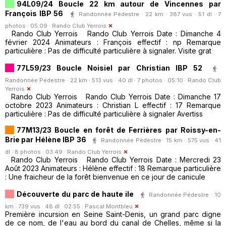
94L09/24 Boucle 22 km autour de Vincennes par
François IBP 56
Randonnée Pédestre · 22 km · 387 vus · 51 dl · 7
photos · 05:09 ·
Rando Club Yerrois
Rando Club Yerrois Rando Club Yerrois Date : Dimanche 4
février 2024 Animateurs : François effectif : np Remarque
particulière : Pas de difficulté particulière à signaler. Visite grat
77L59/23 Boucle Noisiel par Christian IBP 52
Randonnée Pédestre · 22 km · 513 vus · 40 dl · 7 photos · 05:10 ·
Rando Club
Yerrois
Rando Club Yerrois Rando Club Yerrois Date : Dimanche 17
octobre 2023 Animateurs : Christian L effectif : 17 Remarque
particulière : Pas de difficulté particulière à signaler Avertiss
77M13/23 Boucle en forêt de Ferrières par Roissy-en-
Brie par Hélène IBP 36
Randonnée Pédestre · 15 km · 575 vus · 41
dl · 8 photos · 03:49 ·
Rando Club Yerrois
Rando Club Yerrois Rando Club Yerrois Date : Mercredi 23
Août 2023 Animateurs : Hélène effectif : 18 Remarque particulière
: Une fraicheur de la forêt bienvenue en ce jour de canicule
Découverte du parc de haute ile
Randonnée Pédestre · 10
km · 739 vus · 48 dl · 02:55 ·
Pascal Montbleu
Première incursion en Seine Saint-Denis, un grand parc digne
de ce nom, de l'eau au bord du canal de Chelles, même si la