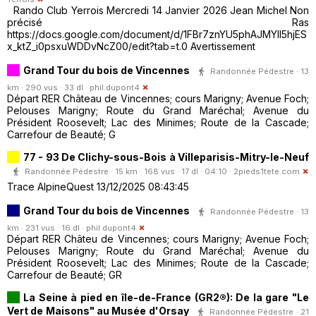
Rando Club Yerrois Mercredi 14 Janvier 2026 Jean Michel Non
précisé Ras
https://docs.google.com/document/d/1FBr7znYU5phAJMYll5hjES
x_ktZ_i0psxuWDDvNcZ00/edit?tab=t.0 Avertissement
Grand Tour du bois de Vincennes
Randonnée Pédestre · 13
km · 290 vus · 33 dl ·
phil.dupont4
Départ RER Château de Vincennes; cours Marigny; Avenue Foch;
Pelouses Marigny; Route du Grand Maréchal; Avenue du
Président Roosevelt; Lac des Minimes; Route de la Cascade;
Carrefour de Beauté; G
77 - 93 De Clichy-sous-Bois à Villeparisis-Mitry-le-Neuf
Randonnée Pédestre · 15 km · 168 vus · 17 dl · 04:10 ·
2pieds1tete.com
Trace AlpineQuest 13/12/2025 08:43:45
Grand Tour du bois de Vincennes
Randonnée Pédestre · 13
km · 231 vus · 16 dl ·
phil.dupont4
Départ RER Châteu de Vincennes; cours Marigny; Avenue Foch;
Pelouses Marigny; Route du Grand Maréchal; Avenue du
Président Roosevelt; Lac des Minimes; Route de la Cascade;
Carrefour de Beauté; GR
La Seine à pied en île-de-France (GR2®): De la gare "Le
Vert de Maisons" au Musée d'Orsay
Randonnée Pédestre · 21