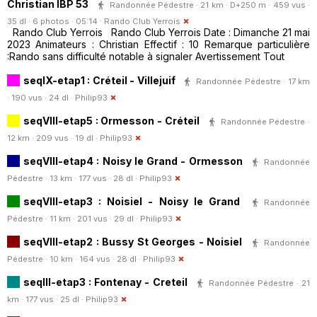
Christian IBP 53
Randonnée Pédestre · 21 km · D+250 m · 459 vus ·
35 dl · 6 photos · 05:14 ·
Rando Club Yerrois
Rando Club Yerrois Rando Club Yerrois Date : Dimanche 21 mai
2023 Animateurs : Christian Effectif : 10 Remarque particulière
:Rando sans difficulté notable à signaler Avertissement Tout
seqIX-etap1 : Créteil - Villejuif
Randonnée Pédestre · 17 km
· 190 vus · 24 dl ·
Philip93
seqVIII-etap5 : Ormesson - Créteil
Randonnée Pédestre ·
12 km · 209 vus · 19 dl ·
Philip93
seqVIII-etap4 : Noisy le Grand - Ormesson
Randonnée
Pédestre · 13 km · 177 vus · 28 dl ·
Philip93
seqVIII-etap3 : Noisiel - Noisy le Grand
Randonnée
Pédestre · 11 km · 201 vus · 29 dl ·
Philip93
seqVIII-etap2 : Bussy St Georges - Noisiel
Randonnée
Pédestre · 10 km · 164 vus · 28 dl ·
Philip93
seqIII-etap3 : Fontenay - Creteil
Randonnée Pédestre · 21
km · 177 vus · 25 dl ·
Philip93