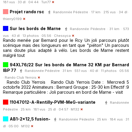
181 vus · 33 dl · 04:44 ·
Tun77
Projet rando rsc
Randonnée Pédestre · 17 km · 215 vus · 34 dl ·
thierry0199
Sur les bords de Marne
Randonnée Pédestre · 31 km · 573
vus · 43 dl · 13 photos · 05:56 ·
Chessyca
Rando menée par Bernard pour le Rcy Un joli parcours plutôt
scénique mais des longueurs en tant que "piéton" Un parcours
sans doute plus adapté à vélo. Les bords de Marne restent
malgré tout
94XL76/22 Sur les bords de Marne 32 KM par Bernard
IBP 77
Randonnée Pédestre · 31 km · 551 vus · 40 dl · 11 photos · 05:56
·
Rando Club Yerrois
Rando Club Yerrois Rando Club Yerrois Date : Mercredi 5
octobrfe 2022 Animateurs : Bernard Groupe : 25-30 km Effectif :9
Remarque particulière : Joli parcours en bord de Marne - visit
11047012-A-Rentilly-PVM-MeG-variante
Randonnée
Pédestre · 25 km · 181 vus · 25 dl · 04:57 ·
M132
AB1-2x12,5 fusion-
Randonnée Pédestre · 25 km · 184 vus · 31
dl · 05:00 ·
M132