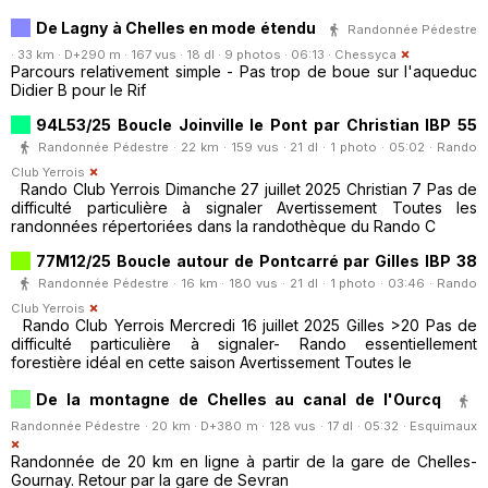
De Lagny à Chelles en mode étendu
Randonnée Pédestre
· 33 km · D+290 m · 167 vus · 18 dl · 9 photos · 06:13 ·
Chessyca
Parcours relativement simple - Pas trop de boue sur l'aqueduc
Didier B pour le Rif
94L53/25 Boucle Joinville le Pont par Christian IBP 55
Randonnée Pédestre · 22 km · 159 vus · 21 dl · 1 photo · 05:02 ·
Rando
Club Yerrois
Rando Club Yerrois Dimanche 27 juillet 2025 Christian 7 Pas de
difficulté particulière à signaler Avertissement Toutes les
randonnées répertoriées dans la randothèque du Rando C
77M12/25 Boucle autour de Pontcarré par Gilles IBP 38
Randonnée Pédestre · 16 km · 180 vus · 21 dl · 1 photo · 03:46 ·
Rando
Club Yerrois
Rando Club Yerrois Mercredi 16 juillet 2025 Gilles >20 Pas de
difficulté particulière à signaler- Rando essentiellement
forestière idéal en cette saison Avertissement Toutes le
De la montagne de Chelles au canal de l'Ourcq
Randonnée Pédestre · 20 km · D+380 m · 128 vus · 17 dl · 05:32 ·
Esquimaux
Randonnée de 20 km en ligne à partir de la gare de Chelles-
Gournay. Retour par la gare de Sevran