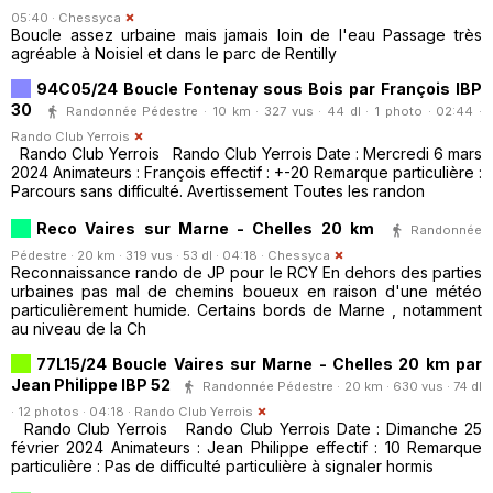
05:40 ·
Chessyca
Boucle assez urbaine mais jamais loin de l'eau Passage très
agréable à Noisiel et dans le parc de Rentilly
94C05/24 Boucle Fontenay sous Bois par François IBP
30
Randonnée Pédestre · 10 km · 327 vus · 44 dl · 1 photo · 02:44 ·
Rando Club Yerrois
Rando Club Yerrois Rando Club Yerrois Date : Mercredi 6 mars
2024 Animateurs : François effectif : +-20 Remarque particulière :
Parcours sans difficulté. Avertissement Toutes les randon
Reco Vaires sur Marne - Chelles 20 km
Randonnée
Pédestre · 20 km · 319 vus · 53 dl · 04:18 ·
Chessyca
Reconnaissance rando de JP pour le RCY En dehors des parties
urbaines pas mal de chemins boueux en raison d'une météo
particulièrement humide. Certains bords de Marne , notamment
au niveau de la Ch
77L15/24 Boucle Vaires sur Marne - Chelles 20 km par
Jean Philippe IBP 52
Randonnée Pédestre · 20 km · 630 vus · 74 dl
· 12 photos · 04:18 ·
Rando Club Yerrois
Rando Club Yerrois Rando Club Yerrois Date : Dimanche 25
février 2024 Animateurs : Jean Philippe effectif : 10 Remarque
particulière : Pas de difficulté particulière à signaler hormis