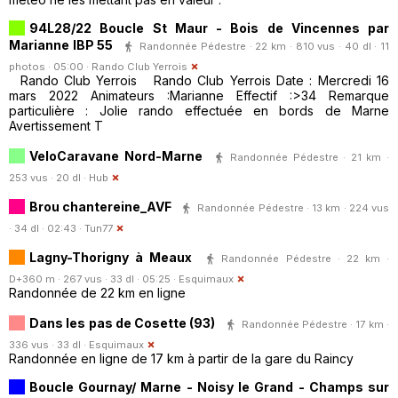
94L28/22 Boucle St Maur - Bois de Vincennes par
Marianne IBP 55
Randonnée Pédestre · 22 km · 810 vus · 40 dl · 11
photos · 05:00 ·
Rando Club Yerrois
Rando Club Yerrois Rando Club Yerrois Date : Mercredi 16
mars 2022 Animateurs :Marianne Effectif :>34 Remarque
particulière : Jolie rando effectuée en bords de Marne
Avertissement T
VeloCaravane Nord-Marne
Randonnée Pédestre · 21 km ·
253 vus · 20 dl ·
Hub
Brou chantereine_AVF
Randonnée Pédestre · 13 km · 224 vus
· 34 dl · 02:43 ·
Tun77
Lagny-Thorigny à Meaux
Randonnée Pédestre · 22 km ·
D+360 m · 267 vus · 33 dl · 05:25 ·
Esquimaux
Randonnée de 22 km en ligne
Dans les pas de Cosette (93)
Randonnée Pédestre · 17 km ·
336 vus · 33 dl ·
Esquimaux
Randonnée en ligne de 17 km à partir de la gare du Raincy
Boucle Gournay/ Marne - Noisy le Grand - Champs sur