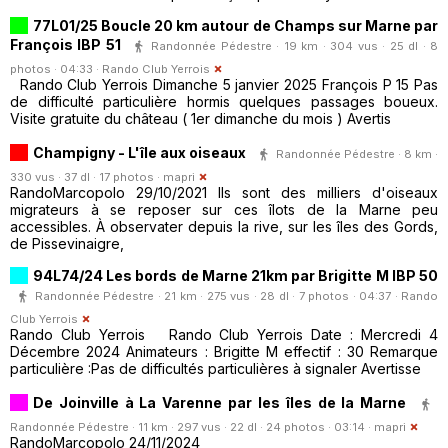
77L01/25 Boucle 20 km autour de Champs sur Marne par
François IBP 51
Randonnée Pédestre · 19 km · 304 vus · 25 dl · 8
photos · 04:33 ·
Rando Club Yerrois
Rando Club Yerrois Dimanche 5 janvier 2025 François P 15 Pas
de difficulté particulière hormis quelques passages boueux.
Visite gratuite du château ( 1er dimanche du mois ) Avertis
Champigny - L'île aux oiseaux
Randonnée Pédestre · 8 km ·
330 vus · 37 dl · 17 photos ·
mapri
RandoMarcopolo 29/10/2021 Ils sont des milliers d'oiseaux
migrateurs à se reposer sur ces îlots de la Marne peu
accessibles. À observater depuis la rive, sur les îles des Gords,
de Pissevinaigre,
94L74/24 Les bords de Marne 21km par Brigitte M IBP 50
Randonnée Pédestre · 21 km · 275 vus · 28 dl · 7 photos · 04:37 ·
Rando
Club Yerrois
Rando Club Yerrois Rando Club Yerrois Date : Mercredi 4
Décembre 2024 Animateurs : Brigitte M effectif : 30 Remarque
particulière :Pas de difficultés particulières à signaler Avertisse
De Joinville à La Varenne par les îles de la Marne
Randonnée Pédestre · 11 km · 297 vus · 22 dl · 24 photos · 03:14 ·
mapri
RandoMarcopolo 24/11/2024