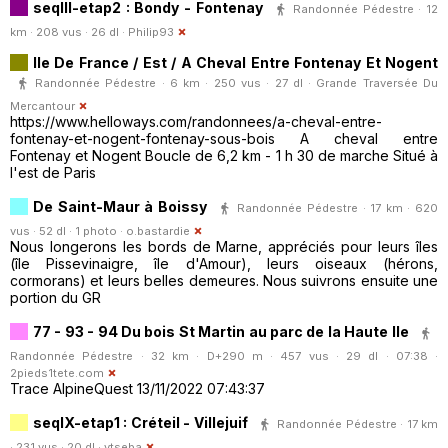
seqIII-etap2 : Bondy - Fontenay
Randonnée Pédestre · 12
km · 208 vus · 26 dl ·
Philip93
Ile De France / Est / A Cheval Entre Fontenay Et Nogent
Randonnée Pédestre · 6 km · 250 vus · 27 dl ·
Grande Traversée Du
Mercantour
https://www.helloways.com/randonnees/a-cheval-entre-
fontenay-et-nogent-fontenay-sous-bois A cheval entre
Fontenay et Nogent Boucle de 6,2 km - 1 h 30 de marche Situé à
l'est de Paris
De Saint-Maur à Boissy
Randonnée Pédestre · 17 km · 620
vus · 52 dl · 1 photo ·
o.bastardie
Nous longerons les bords de Marne, appréciés pour leurs îles
(île Pissevinaigre, île d'Amour), leurs oiseaux (hérons,
cormorans) et leurs belles demeures. Nous suivrons ensuite une
portion du GR
77 - 93 - 94 Du bois St Martin au parc de la Haute Ile
Randonnée Pédestre · 32 km · D+290 m · 457 vus · 29 dl · 07:38 ·
2pieds1tete.com
Trace AlpineQuest 13/11/2022 07:43:37
seqIX-etap1 : Créteil - Villejuif
Randonnée Pédestre · 17 km
· 231 vus · 20 dl ·
vtseba