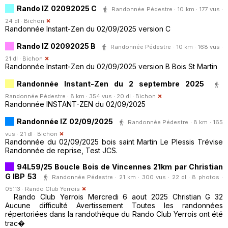
Rando IZ 02092025 C
Randonnée Pédestre · 10 km · 177 vus ·
24 dl ·
Bichon
Randonnée Instant-Zen du 02/09/2025 version C
Rando IZ 02092025 B
Randonnée Pédestre · 10 km · 168 vus ·
21 dl ·
Bichon
Randonnée Instant-Zen du 02/09/2025 version B Bois St Martin
Randonnée Instant-Zen du 2 septembre 2025
Randonnée Pédestre · 8 km · 354 vus · 20 dl ·
Bichon
Randonnée INSTANT-ZEN du 02/09/2025
Randonnée IZ 02/09/2025
Randonnée Pédestre · 8 km · 165
vus · 21 dl ·
Bichon
Randonnée du 02/09/2025 bois saint Martin Le Plessis Trévise
Randonnée de reprise, Test JCS.
94L59/25 Boucle Bois de Vincennes 21km par Christian
G IBP 53
Randonnée Pédestre · 21 km · 300 vus · 22 dl · 8 photos ·
05:13 ·
Rando Club Yerrois
Rando Club Yerrois Mercredi 6 aout 2025 Christian G 32
Aucune difficulté Avertissement Toutes les randonnées
répertoriées dans la randothèque du Rando Club Yerrois ont été
trac�