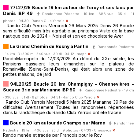
77L27/25 Boucle 19 km autour de Torcy et ses lacs par
Denis IBP 49
Randonnée Pédestre · 19 km · 686 vus · 35 dl · 11
photos · 04:30 ·
Rando Club Yerrois
Rando Club Yerrois Mercredi 26 Mars 2025 Denis 26 Boucle
sans difficulté mais très agréable au printemps Visite de la base
nautique des Jo 2024 + Noisiel et son ex chocolaterie Aver
Le Grand Chemin de Rosny à Pantin
Randonnée Pédestre
· 14 km · D+300 m · 340 vus · 30 dl · 04:12 ·
mapri
RandoMarcopolo du 17/03/2025 Au début du XXe siècle, les
Parisiens passaient leurs dimanches sur le plateau de
Romainville (Seine-Saint-Denis), qui était alors une zone de
petites maisons, de jard
94L20/25 Boucle 20 km Champigny - Chennevières -
Sucy en Brie par Marianne IBP 50
Randonnée Pédestre · 19 km
· 330 vus · 31 dl · 6 photos · 04:31 ·
Rando Club Yerrois
Rando Club Yerrois Mercredi 5 Mars 2025 Marianne 39 Pas de
difficultés Avertissement Toutes les randonnées répertoriées
dans la randothèque du Rando Club Yerrois ont été tracée
Boucle 20 km autour de Champs sur Marne
Randonnée
Pédestre · 19 km · 406 vus · 23 dl · 9 photos · 04:33 ·
Chessyca
Rando menée et tracée par François pour le Rcy