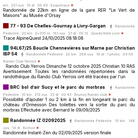
km · 231 vus · 15 dl · 05:49 ·
Esquimaux
Randonnée de 22km en ligne de la gare RER "Le Vert de
Maisons" au Musée d'Orsay
77 - 93 De Chelles-Gournay à Livry-Gargan
Randonnée
Pédestre · 20 km · D+310 m · 151 vus · 27 dl · 05:12 ·
2pieds1tete.com
Trace AlpineQuest 24/10/2025 08:18:08
94L67/25 Boucle Chennevières sur Marne par Christian
IBP 54
Randonnée Pédestre · 20 km · 269 vus · 19 dl · 1 photo · 04:59 ·
Rando Club Yerrois
Rando Club Yerrois Dimanche 12 octobre 2025 Christian 10 RAS
Avertissement Toutes les randonnées répertoriées dans la
randothèque du Rando Club Yerrois ont été tracées par l'un
BRC bol d’air Sucy et le parc du morbras
Randonnée
Pédestre · 10 km · 213 vus · 23 dl · 02:43 ·
Brunoy Rando club
Possibilité d’ajouter 1 ou 2 km à la fin en longeant le parc du
château d’Ormesson Des toilettes vers la sortie du parc du
morbras Effectuée avec Bernard le 09/09/2025
Randonnée IZ 02092025
Randonnée Pédestre · 10 km · 148
vus · 14 dl ·
Bichon
Randonnée Instant-Zen du 02/09/2025 version finale