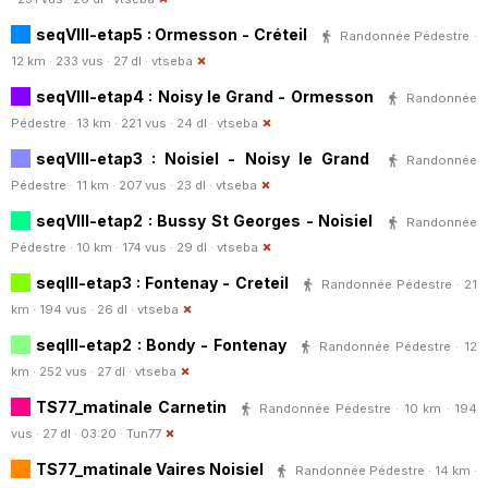
seqVIII-etap5 : Ormesson - Créteil
Randonnée Pédestre ·
12 km · 233 vus · 27 dl ·
vtseba
seqVIII-etap4 : Noisy le Grand - Ormesson
Randonnée
Pédestre · 13 km · 221 vus · 24 dl ·
vtseba
seqVIII-etap3 : Noisiel - Noisy le Grand
Randonnée
Pédestre · 11 km · 207 vus · 23 dl ·
vtseba
seqVIII-etap2 : Bussy St Georges - Noisiel
Randonnée
Pédestre · 10 km · 174 vus · 29 dl ·
vtseba
seqIII-etap3 : Fontenay - Creteil
Randonnée Pédestre · 21
km · 194 vus · 26 dl ·
vtseba
seqIII-etap2 : Bondy - Fontenay
Randonnée Pédestre · 12
km · 252 vus · 27 dl ·
vtseba
TS77_matinale Carnetin
Randonnée Pédestre · 10 km · 194
vus · 27 dl · 03:20 ·
Tun77
TS77_matinale Vaires Noisiel
Randonnée Pédestre · 14 km ·