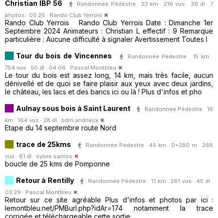
Christian IBP 56
Randonnée Pédestre · 23 km · 216 vus · 39 dl · 7
photos · 05:26 ·
Rando Club Yerrois
Rando Club Yerrois Rando Club Yerrois Date : Dimanche 1er
Septembre 2024 Animateurs : Christian L effectif : 9 Remarque
particulière : Aucune difficulté à signaler Avertissement Toutes l
Tour du bois de Vincennes
Randonnée Pédestre · 15 km ·
754 vus · 50 dl · 04:06 ·
Pascal Montbleu
Le tour du bois est assez long, 14 km, mais très facile, aucun
dénivellé et de quoi se faire plaisir aux yeux avec deux jardins,
le château, les lacs et des bancs ici ou là ! Plus d'infos et pho
Aulnay sous bois à Saint Laurent
Randonnée Pédestre · 16
km · 164 vus · 28 dl ·
bdm.andrieux
Etape du 14 septembre route Nord
trace de 25kms
Randonnée Pédestre · 45 km · D+280 m · 268
vus · 61 dl ·
sylvie.santos
boucle de 25 kms de Pomponne
Retour à Rentilly
Randonnée Pédestre · 11 km · 261 vus · 45 dl ·
03:29 ·
Pascal Montbleu
Retour sur ce site agréable Plus d'infos et photos par ici :
lemontbleu.net/PMBurl.php?idAr=174 notamment la trace
corrigée et téléchargeable cette sortie.