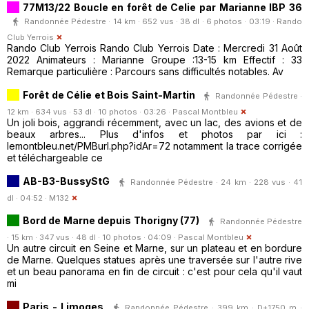
77M13/22 Boucle en forêt de Celie par Marianne IBP 36
Randonnée Pédestre · 14 km · 652 vus · 38 dl · 6 photos · 03:19 ·
Rando
Club Yerrois
Rando Club Yerrois Rando Club Yerrois Date : Mercredi 31 Août
2022 Animateurs : Marianne Groupe :13-15 km Effectif : 33
Remarque particulière : Parcours sans difficultés notables. Av
Forêt de Célie et Bois Saint-Martin
Randonnée Pédestre ·
12 km · 634 vus · 53 dl · 10 photos · 03:26 ·
Pascal Montbleu
Un joli bois, aggrandi récemment, avec un lac, des avions et de
beaux arbres... Plus d'infos et photos par ici :
lemontbleu.net/PMBurl.php?idAr=72 notamment la trace corrigée
et téléchargeable ce
AB-B3-BussyStG
Randonnée Pédestre · 24 km · 228 vus · 41
dl · 04:52 ·
M132
Bord de Marne depuis Thorigny (77)
Randonnée Pédestre
· 15 km · 347 vus · 48 dl · 10 photos · 04:09 ·
Pascal Montbleu
Un autre circuit en Seine et Marne, sur un plateau et en bordure
de Marne. Quelques statues après une traversée sur l'autre rive
et un beau panorama en fin de circuit : c'est pour cela qu'il vaut
mi
Paris - Limoges
Randonnée Pédestre · 399 km · D+1750 m ·