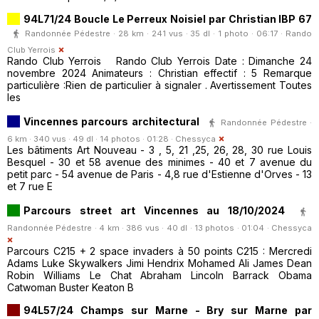
94L71/24 Boucle Le Perreux Noisiel par Christian IBP 67
Randonnée Pédestre · 28 km · 241 vus · 35 dl · 1 photo · 06:17 ·
Rando
Club Yerrois
Rando Club Yerrois Rando Club Yerrois Date : Dimanche 24
novembre 2024 Animateurs : Christian effectif : 5 Remarque
particulière :Rien de particulier à signaler . Avertissement Toutes
les
Vincennes parcours architectural
Randonnée Pédestre ·
6 km · 340 vus · 49 dl · 14 photos · 01:28 ·
Chessyca
Les bâtiments Art Nouveau - 3 , 5, 21 ,25, 26, 28, 30 rue Louis
Besquel - 30 et 58 avenue des minimes - 40 et 7 avenue du
petit parc - 54 avenue de Paris - 4,8 rue d'Estienne d'Orves - 13
et 7 rue E
Parcours street art Vincennes au 18/10/2024
Randonnée Pédestre · 4 km · 386 vus · 40 dl · 13 photos · 01:04 ·
Chessyca
Parcours C215 + 2 space invaders à 50 points C215 : Mercredi
Adams Luke Skywalkers Jimi Hendrix Mohamed Ali James Dean
Robin Williams Le Chat Abraham Lincoln Barrack Obama
Catwoman Buster Keaton B
94L57/24 Champs sur Marne - Bry sur Marne par