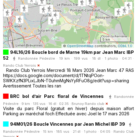
5 km
©
OpenStreetMap
contributors,
ODbL 1.0
94L16/26 Boucle bord de Marne 19km par Jean Marc IBP
52
Randonnée Pédestre · 19 km · 199 vus · 18 dl · 1 photo · 04:31 ·
Rando Club Yerrois
Rando Club Yerrois Mercredi 18 Mars 2026 Jean Marc 47 RAS
https://docs.google.com/document/d/1TNtqPOon-
SWKXzfN3PLixLJbN-T0uhmMgNsYyRFuO8g/edit?usp=sharing
Avertissement Toutes les ran
BRC bol d’air Parc floral de Vincennes
Randonnée
Pédestre · 9 km · 135 vus · 16 dl · 02:35 ·
Brunoy Rando club
Visite du parc Floral (gratuit en hiver) depuis maison alfort
Parking av maréchal foch Effectuée avec Joel le 17 mars 2026
94M01/26 Boucle Vincennes par Jean Michel IBP 39
Randonnée Pédestre · 15 km · 185 vus · 21 dl · 1 photo · 04:05 ·
Rando Club
Yerrois