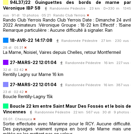
94L37/22 Guinguettes des bords de marne par
Véronique IBP 58
Randonnée Pédestre · 23 km · D+330 m · 1345
vus · 91 dl · 13 photos · 05:21 ·
Rando Club Yerrois
Rando Club Yerrois Rando Club Yerrois Date : Dimanche 24 avril
2022 Animateurs :Véronique Groupe : 18-22 km Effectif : 15aine
Remarque particulière : Aucune difficulté à signaler. Ran
18-AVR-22 14:17:08
Randonnée Pédestre · 27 km · 230 vus ·
28 dl · 05:31
La Marne, Noisiel, Vaires depuis Chelles, retour Montfermeil
27-MARS-22 12:01:04
Randonnée Pédestre · 16 km · 227 vus ·
32 dl · 02:42
Rentilly Lagny sur Marne 16 km
27-MARS-22 12:01:04
Randonnée Pédestre · 16 km · 387 vus ·
23 dl · 02:42
Boucle Rentilly-Lagny 15k
Boucle 22 km entre Saint Maur Des Fossés et le bois de
Vincennes
Randonnée Pédestre · 22 km · 567 vus · 30 dl · 9 photos ·
05:01 ·
Chessyca
Sortie effectuée avec Marianne pour le RCY. Aucune difficulté.
Des paysages vraiment sympa en bord de Marne mais une
météo ne les mettant pas en valeur .