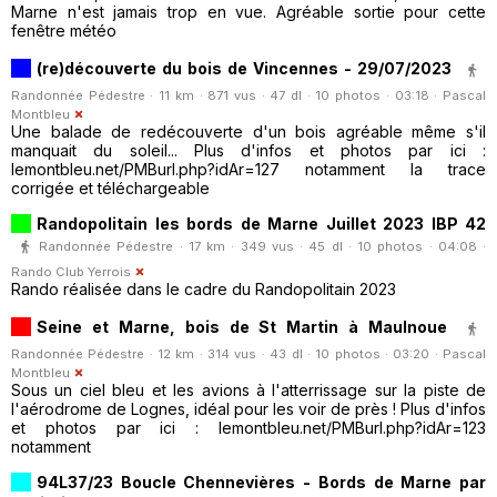
Marne n'est jamais trop en vue. Agréable sortie pour cette
fenêtre météo
(re)découverte du bois de Vincennes - 29/07/2023
Randonnée Pédestre · 11 km · 871 vus · 47 dl · 10 photos · 03:18 ·
Pascal
Montbleu
Une balade de redécouverte d'un bois agréable même s'il
manquait du soleil... Plus d'infos et photos par ici :
lemontbleu.net/PMBurl.php?idAr=127 notamment la trace
corrigée et téléchargeable
Randopolitain les bords de Marne Juillet 2023 IBP 42
Randonnée Pédestre · 17 km · 349 vus · 45 dl · 10 photos · 04:08 ·
Rando Club Yerrois
Rando réalisée dans le cadre du Randopolitain 2023
Seine et Marne, bois de St Martin à Maulnoue
Randonnée Pédestre · 12 km · 314 vus · 43 dl · 10 photos · 03:20 ·
Pascal
Montbleu
Sous un ciel bleu et les avions à l'atterrissage sur la piste de
l'aérodrome de Lognes, idéal pour les voir de près ! Plus d'infos
et photos par ici : lemontbleu.net/PMBurl.php?idAr=123
notamment
94L37/23 Boucle Chennevières - Bords de Marne par