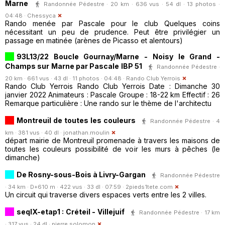
Marne
Randonnée Pédestre · 20 km · 636 vus · 54 dl · 13 photos ·
04:48 ·
Chessyca
Rando menée par Pascale pour le club Quelques coins
nécessitant un peu de prudence. Peut être privilégier un
passage en matinée (arènes de Picasso et alentours)
93L13/22 Boucle Gournay/Marne - Noisy le Grand -
Champs sur Marne par Pascale IBP 51
Randonnée Pédestre ·
20 km · 661 vus · 43 dl · 11 photos · 04:48 ·
Rando Club Yerrois
Rando Club Yerrois Rando Club Yerrois Date : Dimanche 30
janvier 2022 Animateurs : Pascale Groupe : 18-22 km Effectif : 26
Remarque particulière : Une rando sur le thème de l'architectu
Montreuil de toutes les couleurs
Randonnée Pédestre · 4
km · 381 vus · 40 dl ·
jonathan.moulin
départ mairie de Montreuil promenade à travers les maisons de
toutes les couleurs possibilité de voir les murs à pêches (le
dimanche)
De Rosny-sous-Bois à Livry-Gargan
Randonnée Pédestre
· 34 km · D+610 m · 422 vus · 33 dl · 07:59 ·
2pieds1tete.com
Un circuit qui traverse divers espaces verts entre les 2 villes.
seqIX-etap1 : Créteil - Villejuif
Randonnée Pédestre · 17 km
· 317 vus · 24 dl ·
pierre.solomon