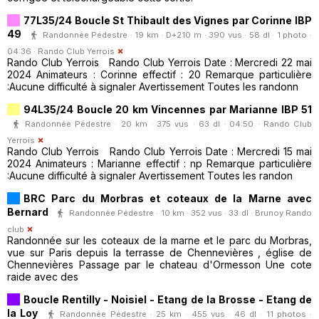
77L35/24 Boucle St Thibault des Vignes par Corinne IBP
49
Randonnée Pédestre · 19 km · D+210 m · 390 vus · 58 dl · 1 photo ·
04:36 ·
Rando Club Yerrois
Rando Club Yerrois Rando Club Yerrois Date : Mercredi 22 mai
2024 Animateurs : Corinne effectif : 20 Remarque particulière
:Aucune difficulté à signaler Avertissement Toutes les randonn
94L35/24 Boucle 20 km Vincennes par Marianne IBP 51
Randonnée Pédestre · 20 km · 375 vus · 63 dl · 04:50 ·
Rando Club
Yerrois
Rando Club Yerrois Rando Club Yerrois Date : Mercredi 15 mai
2024 Animateurs : Marianne effectif : np Remarque particulière
:Aucune difficulté à signaler Avertissement Toutes les randon
BRC Parc du Morbras et coteaux de la Marne avec
Bernard
Randonnée Pédestre · 10 km · 352 vus · 33 dl ·
Brunoy Rando
club
Randonnée sur les coteaux de la marne et le parc du Morbras,
vue sur Paris depuis la terrasse de Chennevières , église de
Chennevières Passage par le chateau d'Ormesson Une cote
raide avec des
Boucle Rentilly - Noisiel - Etang de la Brosse - Etang de
la Loy
Randonnée Pédestre · 25 km · 455 vus · 46 dl · 11 photos ·