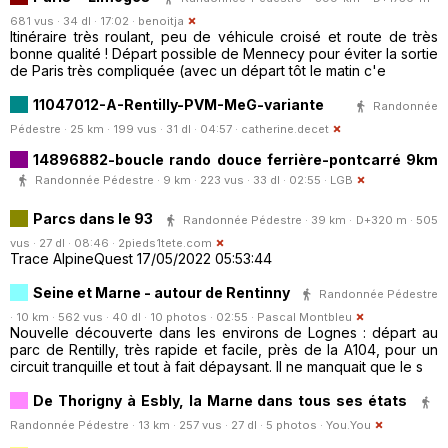
681 vus · 34 dl · 17:02 ·
benoitja
Itinéraire très roulant, peu de véhicule croisé et route de très
bonne qualité ! Départ possible de Mennecy pour éviter la sortie
de Paris très compliquée (avec un départ tôt le matin c'e
11047012-A-Rentilly-PVM-MeG-variante
Randonnée
Pédestre · 25 km · 199 vus · 31 dl · 04:57 ·
catherine.decet
14896882-boucle rando douce ferrière-pontcarré 9km
Randonnée Pédestre · 9 km · 223 vus · 33 dl · 02:55 ·
LGB
Parcs dans le 93
Randonnée Pédestre · 39 km · D+320 m · 505
vus · 27 dl · 08:46 ·
2pieds1tete.com
Trace AlpineQuest 17/05/2022 05:53:44
Seine et Marne - autour de Rentinny
Randonnée Pédestre
· 10 km · 562 vus · 40 dl · 10 photos · 02:55 ·
Pascal Montbleu
Nouvelle découverte dans les environs de Lognes : départ au
parc de Rentilly, très rapide et facile, près de la A104, pour un
circuit tranquille et tout à fait dépaysant. Il ne manquait que le s
De Thorigny à Esbly, la Marne dans tous ses états
Randonnée Pédestre · 13 km · 257 vus · 27 dl · 5 photos ·
You.You