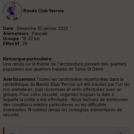
v
er
Rando Club Yerrois
tu
re
IG
N
Date
: Dimanche 30 janvier 2022
Animateurs
: Pascale
Aff
Groupe
: 18-22 km
ic
Effectif
: 26
he
r
d
Remarque particulière
:
é
Une rando sur le thème de l'architecture passant des quartiers
p
populaires aux quartiers huppés de Seine St Denis
ar
t
Avertissement
Toutes les randonnées répertoriées dans la
randothèque du
R
ando
C
lub
Y
errois ont été tracées par l'un de
nos animateurs, puis reconnues et enfin effectuées avec un
ar
groupe. Pour votre sécurité, regardez toujours la date à
ri
laquelle la sortie a été effectuée - Nous tachons de mentionner
v
des conditions météos particulières ou les difficultés
é
éventuelles. N'oubliez jamais les consignes élémentaires de
e
sécurité.
C
ou
le