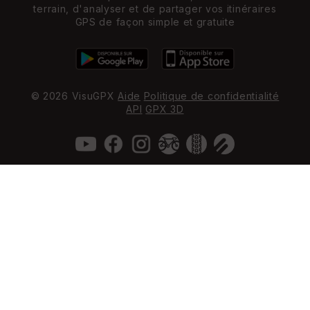
terrain, d'analyser et de partager vos itinéraires
GPS de façon simple et gratuite
© 2026 VisuGPX
Aide
Politique de confidentialité
API
GPX 3D