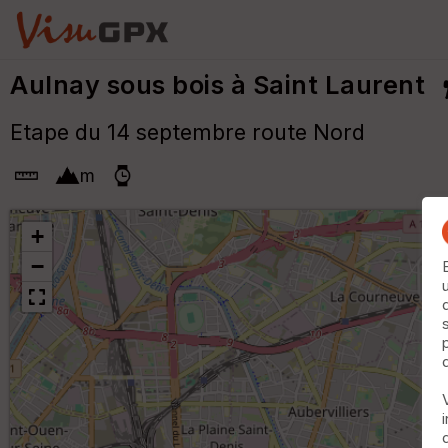
Aulnay sous bois à Saint Laurent
Etape du 14 septembre route Nord
m
+
−