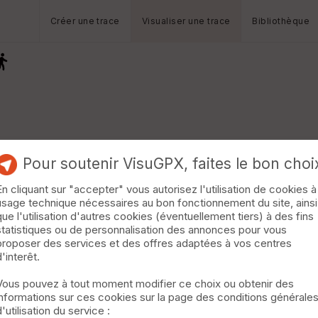
Créer une trace
Visualiser une trace
Bibliothèque
Pour soutenir VisuGPX, faites le bon choi
En cliquant sur "accepter" vous autorisez l'utilisation de cookies à
usage technique nécessaires au bon fonctionnement du site, ainsi
que l'utilisation d'autres cookies (éventuellement tiers) à des fins
statistiques ou de personnalisation des annonces pour vous
proposer des services et des offres adaptées à vos centres
d'interêt.
Vous pouvez à tout moment modifier ce choix ou obtenir des
informations sur ces cookies sur la page des conditions générale
d'utilisation du service :