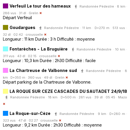
Verfeuil Le tour des hameaux
Randonnée Pédestre · 8 km ·
286 vus · 31 dl ·
Grelin
Départ Verfeuil
Goudargues
Randonnée Pédestre · 11 km · D+270 m · 513 vus ·
32 dl · 02:42 ·
crousselle
Longueur : 11 km Durée : 3 h Difficulté : moyenne
Fontarèches - La Bruguière
Randonnée Pédestre · 10 km ·
311 vus · 43 dl · 02:15 ·
crousselle
Longueur : 10,3 km Durée : 2h30 Difficulté : facile
La Chartreuse de Valbonne sud
Randonnée Pédestre · 8
km · D+350 m · 360 vus · 49 dl ·
Grelin
Départ parking de la Chartreuse de Valbonne.
LA ROQUE SUR CEZE CASCADES DU SAUTADET 24/9/18
Randonnée Pédestre · 18 km · D+500 m · 261 vus · 39 dl · 05:45 ·
Mazo
La Roque-sur-Cèze
Randonnée Pédestre · 9 km · D+280 m ·
323 vus · 47 dl · 02:27 ·
crousselle
Longueur : 9,2 km Durée : 2h30 Difficulté : moyenne