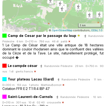
5 km
©
OpenStreetMap
contributors,
ODbL 1.0
Camp de Cesar par le passage du loup
Randonnée
Pédestre · 6 km · D+210 m · 786 vus · 46 dl ·
patib
1 Le Camp de César était une ville antique de 18 hectares
dominant le couloir rhodanien ainsi que le confluent des vallées
de la Cèze et de la Tave. Le site, naturellement protégé, fut
occupé �
Le campde césar
Randonnée Pédestre · 29 km · D+750 m · 90
vus · 1 dl ·
gierts.francis
Tour plateau Lacau (Gard)
Randonnée Pédestre · 11 km ·
D+300 m · 155 vus · 1 photo ·
MathieuBonnot
Cotation FFR E:2 T:1 R:4 IBP 47
Saint-Laurent-de-Carnols
Randonnée Pédestre · 10 km ·
D+310 m · 301 vus · 10 dl · 02:40 ·
crousselle