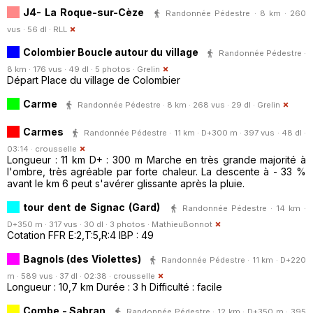
J4- La Roque-sur-Cèze
Randonnée Pédestre · 8 km · 260
vus · 56 dl ·
RLL
Colombier Boucle autour du village
Randonnée Pédestre ·
8 km · 176 vus · 49 dl · 5 photos ·
Grelin
Départ Place du village de Colombier
Carme
Randonnée Pédestre · 8 km · 268 vus · 29 dl ·
Grelin
Carmes
Randonnée Pédestre · 11 km · D+300 m · 397 vus · 48 dl ·
03:14 ·
crousselle
Longueur : 11 km D+ : 300 m Marche en très grande majorité à
l'ombre, très agréable par forte chaleur. La descente à - 33 %
avant le km 6 peut s'avérer glissante après la pluie.
tour dent de Signac (Gard)
Randonnée Pédestre · 14 km ·
D+350 m · 317 vus · 30 dl · 3 photos ·
MathieuBonnot
Cotation FFR E:2,T:5,R:4 IBP : 49
Bagnols (des Violettes)
Randonnée Pédestre · 11 km · D+220
m · 589 vus · 37 dl · 02:38 ·
crousselle
Longueur : 10,7 km Durée : 3 h Difficulté : facile
Combe - Sabran
Randonnée Pédestre · 12 km · D+350 m · 395