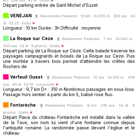
km · 288 vus · 42 dl ·
Grelin
Départ parking entrée de Saint Michel d'Euzet
VENEJAN
Randonnée Pédestre · 10 km · D+200 m · 369 vus · 34
dl · 02:23 ·
Solyv
Longueur : 10 km Durée : 3h Difficulté : moyenne
La Roque sur Cèze
Randonnée Pédestre · 7 km · D+240 m ·
403 vus · 52 dl · 9 photos ·
Grelin
Départ parking de La Roque sur Cèze. Cette balade traverse les
paysages campagnards et boisés de La Roque sur Ceze. Puis
une montée à travers bois permet d’atteindre les crêtes des
Rochers de
Verfeuil Ouest
Randonnée Pédestre · 10 km · D+310 m · 439
vus · 40 dl · 02:16 ·
crousselle
Longueur : 9,7 km D+ : 310 m Nombreux passages en sous-bois.
Passage hors sentier à partir du km 5, balisé rose fluo.
Fontarèche
Randonnée Pédestre · 8 km · 218 vus · 50 dl · 6
photos ·
Grelin
Départ Place du château Fontarèche est installé dans la vallée
de la Tave, son nom lui vient d'une fontaine connue depuis
l'antiquité romaine. La randonnée passe devant l'église et le
château