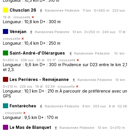
Longueur : 10,3 km D+ : 310 m
Chusclan 26
Randonnée Pédestre · 11 km · D+260 m · 223 vus ·
19 dl ·
crousselle
Longueur : 10,8 km D+ : 300 m
Vénéjan
Randonnée Pédestre · 10 km · D+250 m · 240 vus · 17 dl ·
crousselle
Longueur : 10,4 km D+ : 250 m
Saint-André-d'Olérargues
Randonnée Pédestre · 10 km ·
D+300 m · 236 vus · 20 dl · 02:17 ·
crousselle
Longueur : 9,6 km D+ : 300 m Prudence sur D23 entre le km 2,1
et 2,3.
Les Perrières - Reméjeanne
Randonnée Pédestre · 10 km ·
D+210 m · 225 vus · 19 dl · 02:34 ·
crousselle
Longueur : 10,1 km D+ : 210 m À parcourir de préférence avec un
GPS
Fontarèches
Randonnée Pédestre · 9 km · 203 vus · 8 dl · 02:28
·
crousselle
Longueur : 9,5 km D+ : 170 m
Le Mas de Blanquet
Randonnée Pédestre · 10 km · D+370 m ·