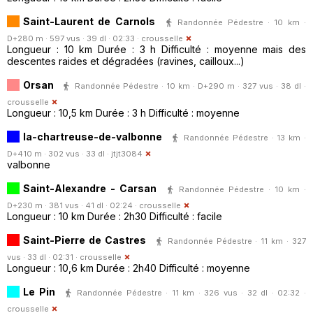
Saint-Laurent de Carnols
Randonnée Pédestre · 10 km ·
D+280 m · 597 vus · 39 dl · 02:33 ·
crousselle
Longueur : 10 km Durée : 3 h Difficulté : moyenne mais des
descentes raides et dégradées (ravines, cailloux...)
Orsan
Randonnée Pédestre · 10 km · D+290 m · 327 vus · 38 dl ·
crousselle
Longueur : 10,5 km Durée : 3 h Difficulté : moyenne
la-chartreuse-de-valbonne
Randonnée Pédestre · 13 km ·
D+410 m · 302 vus · 33 dl ·
jtjt3084
valbonne
Saint-Alexandre - Carsan
Randonnée Pédestre · 10 km ·
D+230 m · 381 vus · 41 dl · 02:24 ·
crousselle
Longueur : 10 km Durée : 2h30 Difficulté : facile
Saint-Pierre de Castres
Randonnée Pédestre · 11 km · 327
vus · 33 dl · 02:31 ·
crousselle
Longueur : 10,6 km Durée : 2h40 Difficulté : moyenne
Le Pin
Randonnée Pédestre · 11 km · 326 vus · 32 dl · 02:32 ·
crousselle