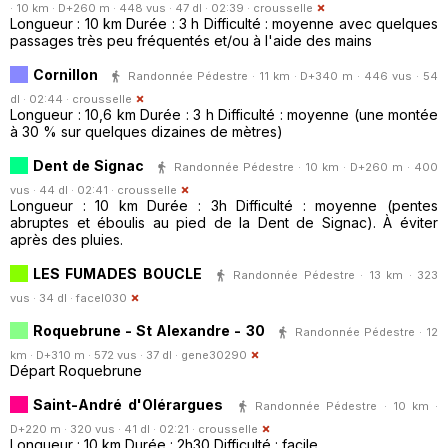
· 10 km · D+260 m · 448 vus · 47 dl · 02:39 ·
crousselle
Longueur : 10 km Durée : 3 h Difficulté : moyenne avec quelques
passages très peu fréquentés et/ou à l'aide des mains
Cornillon
Randonnée Pédestre · 11 km · D+340 m · 446 vus · 54
dl · 02:44 ·
crousselle
Longueur : 10,6 km Durée : 3 h Difficulté : moyenne (une montée
à 30 % sur quelques dizaines de mètres)
Dent de Signac
Randonnée Pédestre · 10 km · D+260 m · 400
vus · 44 dl · 02:41 ·
crousselle
Longueur : 10 km Durée : 3h Difficulté : moyenne (pentes
abruptes et éboulis au pied de la Dent de Signac). À éviter
après des pluies.
LES FUMADES BOUCLE
Randonnée Pédestre · 13 km · 323
vus · 34 dl ·
facel030
Roquebrune - St Alexandre - 30
Randonnée Pédestre · 12
km · D+310 m · 572 vus · 37 dl ·
gene30290
Départ Roquebrune
Saint-André d'Olérargues
Randonnée Pédestre · 10 km ·
D+220 m · 320 vus · 41 dl · 02:21 ·
crousselle
Longueur : 10 km Durée : 2h30 Difficulté : facile