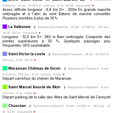
Pédestre · 10 km · D+320 m · 229 vus · 15 dl · 03:16 ·
crousselle
Assez difficile longueur : 9,8 km D+ : 320m En grande majorité
ombragée et à l'abri du vent Bâtons de marche conseillés
Plusieurs montées à plus de 25%
La Valbonne
Randonnée Pédestre · 10 km · D+380 m · 357 vus ·
36 dl · 02:54 ·
crousselle
Longueur : 10,5 km D+: 380 m Bien ombragée. Comporte des
pentes supérieures à 30 %. Quelques passages peu
fréquentés. GPS souhaitable.
Saint Victor la coste
Randonnée Pédestre · 18 km · D+490 m ·
361 vus · 27 dl · 05:24
Maransan Château de Gicon
Randonnée Pédestre · 8 km ·
D+200 m · 258 vus · 27 dl · 1 photo ·
Grelin
Départ carrefour du chemin de Maransan
Saint Marcel Boucle de 8km
Randonnée Pédestre · 8 km ·
223 vus · 31 dl ·
Grelin
Départ parking de la salle des fêtes de Saint Marcel de Careyret
Chusclan
Randonnée Pédestre · 10 km · D+280 m · 253 vus · 33
dl · 02:51 ·
crousselle