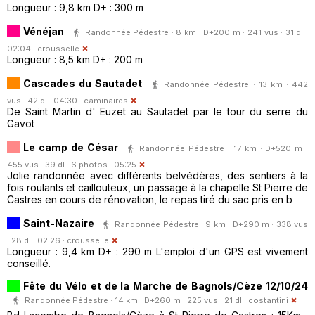
Longueur : 9,8 km D+ : 300 m
Vénéjan
Randonnée Pédestre · 8 km · D+200 m · 241 vus · 31 dl ·
02:04 ·
crousselle
Longueur : 8,5 km D+ : 200 m
Cascades du Sautadet
Randonnée Pédestre · 13 km · 442
vus · 42 dl · 04:30 ·
caminaires
De Saint Martin d' Euzet au Sautadet par le tour du serre du
Gavot
Le camp de César
Randonnée Pédestre · 17 km · D+520 m ·
455 vus · 39 dl · 6 photos · 05:25
Jolie randonnée avec différents belvédères, des sentiers à la
fois roulants et caillouteux, un passage à la chapelle St Pierre de
Castres en cours de rénovation, le repas tiré du sac pris en b
Saint-Nazaire
Randonnée Pédestre · 9 km · D+290 m · 338 vus
· 28 dl · 02:26 ·
crousselle
Longueur : 9,4 km D+ : 290 m L'emploi d'un GPS est vivement
conseillé.
Fête du Vélo et de la Marche de Bagnols/Cèze 12/10/24
Randonnée Pédestre · 14 km · D+260 m · 225 vus · 21 dl ·
costantini