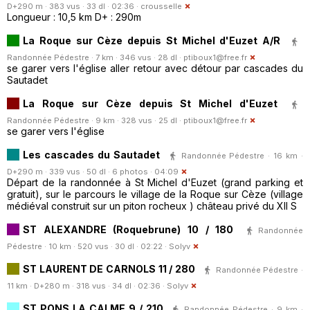
D+290 m · 383 vus · 33 dl · 02:36 ·
crousselle
Longueur : 10,5 km D+ : 290m
La Roque sur Cèze depuis St Michel d'Euzet A/R
Randonnée Pédestre · 7 km · 346 vus · 28 dl ·
ptiboux1@free.fr
se garer vers l'église aller retour avec détour par cascades du
Sautadet
La Roque sur Cèze depuis St Michel d'Euzet
Randonnée Pédestre · 9 km · 328 vus · 25 dl ·
ptiboux1@free.fr
se garer vers l'église
Les cascades du Sautadet
Randonnée Pédestre · 16 km ·
D+290 m · 339 vus · 50 dl · 6 photos · 04:09
Départ de la randonnée à St Michel d'Euzet (grand parking et
gratuit), sur le parcours le village de la Roque sur Cèze (village
médiéval construit sur un piton rocheux ) château privé du XII S
ST ALEXANDRE (Roquebrune) 10 / 180
Randonnée
Pédestre · 10 km · 520 vus · 30 dl · 02:22 ·
Solyv
ST LAURENT DE CARNOLS 11 / 280
Randonnée Pédestre ·
11 km · D+280 m · 318 vus · 34 dl · 02:36 ·
Solyv
ST PONS LA CALME 9 / 210
Randonnée Pédestre · 9 km ·