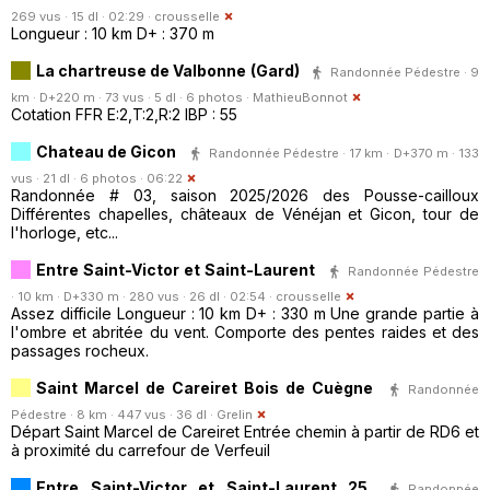
269 vus · 15 dl · 02:29 ·
crousselle
Longueur : 10 km D+ : 370 m
La chartreuse de Valbonne (Gard)
Randonnée Pédestre · 9
km · D+220 m · 73 vus · 5 dl · 6 photos ·
MathieuBonnot
Cotation FFR E:2,T:2,R:2 IBP : 55
Chateau de Gicon
Randonnée Pédestre · 17 km · D+370 m · 133
vus · 21 dl · 6 photos · 06:22
Randonnée # 03, saison 2025/2026 des Pousse-cailloux
Différentes chapelles, châteaux de Vénéjan et Gicon, tour de
l'horloge, etc...
Entre Saint-Victor et Saint-Laurent
Randonnée Pédestre
· 10 km · D+330 m · 280 vus · 26 dl · 02:54 ·
crousselle
Assez difficile Longueur : 10 km D+ : 330 m Une grande partie à
l'ombre et abritée du vent. Comporte des pentes raides et des
passages rocheux.
Saint Marcel de Careiret Bois de Cuègne
Randonnée
Pédestre · 8 km · 447 vus · 36 dl ·
Grelin
Départ Saint Marcel de Careiret Entrée chemin à partir de RD6 et
à proximité du carrefour de Verfeuil
Entre Saint-Victor et Saint-Laurent 25
Randonnée