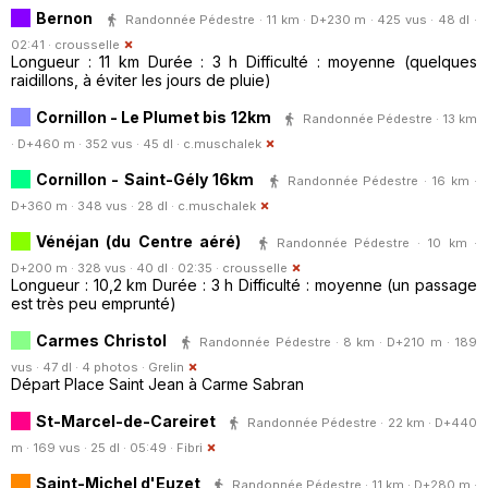
Bernon
Randonnée Pédestre · 11 km · D+230 m · 425 vus · 48 dl ·
02:41 ·
crousselle
Longueur : 11 km Durée : 3 h Difficulté : moyenne (quelques
raidillons, à éviter les jours de pluie)
Cornillon - Le Plumet bis 12km
Randonnée Pédestre · 13 km
· D+460 m · 352 vus · 45 dl ·
c.muschalek
Cornillon - Saint-Gély 16km
Randonnée Pédestre · 16 km ·
D+360 m · 348 vus · 28 dl ·
c.muschalek
Vénéjan (du Centre aéré)
Randonnée Pédestre · 10 km ·
D+200 m · 328 vus · 40 dl · 02:35 ·
crousselle
Longueur : 10,2 km Durée : 3 h Difficulté : moyenne (un passage
est très peu emprunté)
Carmes Christol
Randonnée Pédestre · 8 km · D+210 m · 189
vus · 47 dl · 4 photos ·
Grelin
Départ Place Saint Jean à Carme Sabran
St-Marcel-de-Careiret
Randonnée Pédestre · 22 km · D+440
m · 169 vus · 25 dl · 05:49 ·
Fibri
Saint-Michel d'Euzet
Randonnée Pédestre · 11 km · D+280 m ·