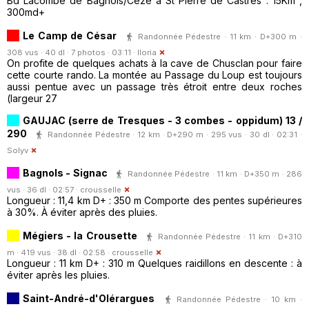
Bd Lacombe de Bagnols/Cèze à St Pierre de Castres : 15Km ,
300md+
Le Camp de César
Randonnée Pédestre · 11 km · D+300 m ·
308 vus · 40 dl · 7 photos · 03:11 ·
lloria
On profite de quelques achats à la cave de Chusclan pour faire
cette courte rando. La montée au Passage du Loup est toujours
aussi pentue avec un passage très étroit entre deux roches
(largeur 27
GAUJAC (serre de Tresques - 3 combes - oppidum) 13 /
290
Randonnée Pédestre · 12 km · D+290 m · 295 vus · 30 dl · 02:31 ·
Solyv
Bagnols - Signac
Randonnée Pédestre · 11 km · D+350 m · 286
vus · 36 dl · 02:57 ·
crousselle
Longueur : 11,4 km D+ : 350 m Comporte des pentes supérieures
à 30%. À éviter après des pluies.
Mégiers - la Crousette
Randonnée Pédestre · 11 km · D+310
m · 419 vus · 38 dl · 02:58 ·
crousselle
Longueur : 11 km D+ : 310 m Quelques raidillons en descente : à
éviter après les pluies.
Saint-André-d'Olérargues
Randonnée Pédestre · 10 km ·