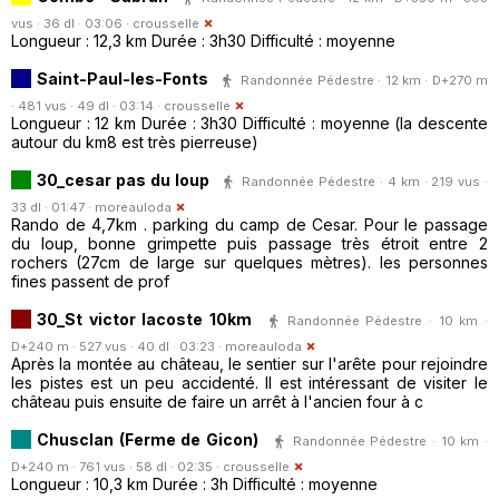
vus · 36 dl · 03:06 ·
crousselle
Longueur : 12,3 km Durée : 3h30 Difficulté : moyenne
Saint-Paul-les-Fonts
Randonnée Pédestre · 12 km · D+270 m
· 481 vus · 49 dl · 03:14 ·
crousselle
Longueur : 12 km Durée : 3h30 Difficulté : moyenne (la descente
autour du km8 est très pierreuse)
30_cesar pas du loup
Randonnée Pédestre · 4 km · 219 vus ·
33 dl · 01:47 ·
moreauloda
Rando de 4,7km . parking du camp de Cesar. Pour le passage
du loup, bonne grimpette puis passage très étroit entre 2
rochers (27cm de large sur quelques mètres). les personnes
fines passent de prof
30_St victor lacoste 10km
Randonnée Pédestre · 10 km ·
D+240 m · 527 vus · 40 dl · 03:23 ·
moreauloda
Après la montée au château, le sentier sur l'arête pour rejoindre
les pistes est un peu accidenté. Il est intéressant de visiter le
château puis ensuite de faire un arrêt à l'ancien four à c
Chusclan (Ferme de Gicon)
Randonnée Pédestre · 10 km ·
D+240 m · 761 vus · 58 dl · 02:35 ·
crousselle
Longueur : 10,3 km Durée : 3h Difficulté : moyenne