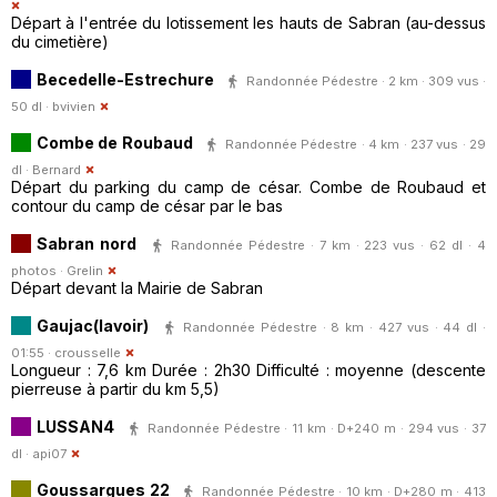
Départ à l'entrée du lotissement les hauts de Sabran (au-dessus
du cimetière)
Becedelle-Estrechure
Randonnée Pédestre · 2 km · 309 vus ·
50 dl ·
bvivien
Combe de Roubaud
Randonnée Pédestre · 4 km · 237 vus · 29
dl ·
Bernard
Départ du parking du camp de césar. Combe de Roubaud et
contour du camp de césar par le bas
Sabran nord
Randonnée Pédestre · 7 km · 223 vus · 62 dl · 4
photos ·
Grelin
Départ devant la Mairie de Sabran
Gaujac(lavoir)
Randonnée Pédestre · 8 km · 427 vus · 44 dl ·
01:55 ·
crousselle
Longueur : 7,6 km Durée : 2h30 Difficulté : moyenne (descente
pierreuse à partir du km 5,5)
LUSSAN4
Randonnée Pédestre · 11 km · D+240 m · 294 vus · 37
dl ·
api07
Goussargues 22
Randonnée Pédestre · 10 km · D+280 m · 413