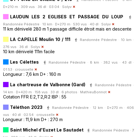
D+210 m · 309 vus · 36 dl · 03:04 ·
Solyv
LAUDUN LES 2 EGLISES ET PASSAGE DU LOUP
Randonnée Pédestre · 10 km · D+270 m · 530 vus · 40 dl ·
Solyv
11 km dénivelé 280 m 1 passage difficile étroit mais en descente
LA CAPELLE Moulin 10 / 111
Randonnée Pédestre · 10 km ·
276 vus · 36 dl ·
Solyv
10 km dénivelé 111m facile
Les Célettes
Randonnée Pédestre · 8 km · 382 vus · 43 dl ·
01:53 ·
crousselle
Longueur : 7,6 km D+ : 160 m
La chartreuse de Valbonne (Gard)
Randonnée Pédestre ·
14 km · D+420 m · 158 vus · 33 dl · 6 photos ·
MathieuBonnot
Cotation FFR E:2,T:2,R:2 IBP : 55
Téléthon 2023
Randonnée Pédestre · 12 km · D+270 m · 406
vus · 40 dl · 02:54 ·
crousselle
Longueur : 11,9 km D+ : 270 m
Saint Michel d'Euzet Le Sautadet
Randonnée Pédestre · 7