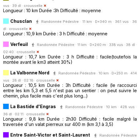
vus · 39 dl ·
crousselle
Longueur : 10 km Durée :3h Difficulté : moyenne
Chusclan
Randonnée Pédestre · 11 km · D+340 m · 361 vus · 36
dl ·
crousselle
Longueur : 10,9 km Durée : 3 h Difficulté : moyenne
Verfeuil
Randonnée Pédestre · 11 km · D+240 m · 338 vus · 38 dl ·
02:40 ·
crousselle
Longueur : 10,7 km Durée : 3 h Difficulté : facile(toutefois la
montée avant le km3 atteint 30%)
La Valbonne Nord
Randonnée Pédestre · 10 km · D+250 m · 414
vus · 28 dl · 02:18 ·
crousselle
Longueur : 10,5 km Durée : 3h Difficulté : facile (le raccourci
entre les km 5,3 et 5,5 n'est pas un sentier : on peut suivre le
chemin, plus facile mais c'est plus long...)
La Bastide d'Engras
Randonnée Pédestre · 10 km · 428 vus ·
36 dl · 02:11 ·
crousselle
Longueur : 9,8 km Durée : 2h30 Difficulté : facile malgré la
traversée d'un valat pierreux sur 400 m (km 3,1 à 3,5)
Entre Saint-Victor et Saint-Laurent
Randonnée Pédestre