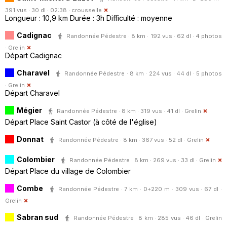
391 vus · 30 dl · 02:38 ·
crousselle
Longueur : 10,9 km Durée : 3h Difficulté : moyenne
Cadignac
Randonnée Pédestre · 8 km · 192 vus · 62 dl · 4 photos
·
Grelin
Départ Cadignac
Charavel
Randonnée Pédestre · 8 km · 224 vus · 44 dl · 5 photos
·
Grelin
Départ Charavel
Mégier
Randonnée Pédestre · 8 km · 319 vus · 41 dl ·
Grelin
Départ Place Saint Castor (à côté de l'église)
Donnat
Randonnée Pédestre · 8 km · 367 vus · 52 dl ·
Grelin
Colombier
Randonnée Pédestre · 8 km · 269 vus · 33 dl ·
Grelin
Départ Place du village de Colombier
Combe
Randonnée Pédestre · 7 km · D+220 m · 309 vus · 67 dl ·
Grelin
Sabran sud
Randonnée Pédestre · 8 km · 285 vus · 46 dl ·
Grelin