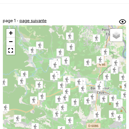
Dénivelé min/max
Auteur
Dossier
et
page 1 -
page suivante
sous-dossiers
+
Trier par
−
Horodatage
Photos