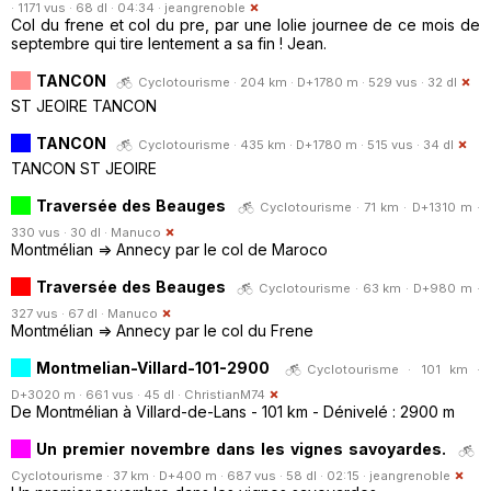
· 1171 vus · 68 dl · 04:34 ·
jeangrenoble
Col du frene et col du pre, par une lolie journee de ce mois de
septembre qui tire lentement a sa fin ! Jean.
TANCON
Cyclotourisme · 204 km · D+1780 m · 529 vus · 32 dl
ST JEOIRE TANCON
TANCON
Cyclotourisme · 435 km · D+1780 m · 515 vus · 34 dl
TANCON ST JEOIRE
Traversée des Beauges
Cyclotourisme · 71 km · D+1310 m ·
330 vus · 30 dl ·
Manuco
Montmélian => Annecy par le col de Maroco
Traversée des Beauges
Cyclotourisme · 63 km · D+980 m ·
327 vus · 67 dl ·
Manuco
Montmélian => Annecy par le col du Frene
Montmelian-Villard-101-2900
Cyclotourisme · 101 km ·
D+3020 m · 661 vus · 45 dl ·
ChristianM74
De Montmélian à Villard-de-Lans - 101 km - Dénivelé : 2900 m
Un premier novembre dans les vignes savoyardes.
Cyclotourisme · 37 km · D+400 m · 687 vus · 58 dl · 02:15 ·
jeangrenoble