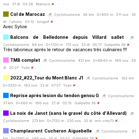
vus · 31 dl · 04:28 ·
Manuco
Col de Marocaz
Cyclotourisme · 36 km · D+850 m · 211 vus · 35
dl · 1 photo · 03:12 ·
longarf
Avec Sylvie
Balcons de Belledonne depuis Villard sallet
Cyclotourisme · 86 km · D+1720 m · 172 vus · 23 dl · 05:17 ·
Galipette 38
Très laborieux après le retour de vacances très culinaires !!!!
TMB complet
Cyclotourisme · 421 km · D+8840 m · 189 vus · 29
dl · 20:27 ·
Yvan
2022_#22_Tour du Mont Blanc J1
Cyclotourisme · 162 km ·
D+3320 m · 163 vus · 23 dl · 07:57 ·
Yvan
Reprise après lesion du tendon genou G
Cyclotourisme ·
37 km · D+560 m · 186 vus · 27 dl · 02:15 ·
Galipette 38
La noix de Janot (sans le gravel du côté d'Allevard)
Cyclotourisme · 273 km · D+7120 m · 220 vus · 32 dl ·
eric.crey73
Champlaurent Cucheron Aiguebelle
Cyclotourisme · 61
km · D+1340 m · 246 vus · 25 dl · 03:52 ·
Galipette 38