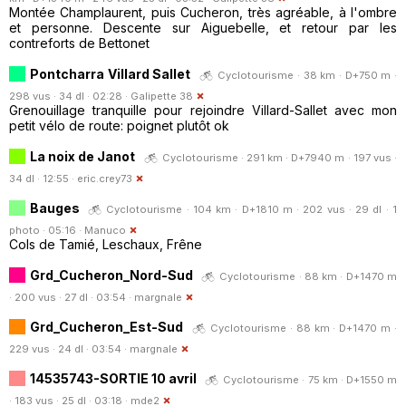
Montée Champlaurent, puis Cucheron, très agréable, à l'ombre
et personne. Descente sur Aiguebelle, et retour par les
contreforts de Bettonet
Pontcharra Villard Sallet
Cyclotourisme · 38 km · D+750 m ·
298 vus · 34 dl · 02:28 ·
Galipette 38
Grenouillage tranquille pour rejoindre Villard-Sallet avec mon
petit vélo de route: poignet plutôt ok
La noix de Janot
Cyclotourisme · 291 km · D+7940 m · 197 vus ·
34 dl · 12:55 ·
eric.crey73
Bauges
Cyclotourisme · 104 km · D+1810 m · 202 vus · 29 dl · 1
photo · 05:16 ·
Manuco
Cols de Tamié, Leschaux, Frêne
Grd_Cucheron_Nord-Sud
Cyclotourisme · 88 km · D+1470 m
· 200 vus · 27 dl · 03:54 ·
margnale
Grd_Cucheron_Est-Sud
Cyclotourisme · 88 km · D+1470 m ·
229 vus · 24 dl · 03:54 ·
margnale
14535743-SORTIE 10 avril
Cyclotourisme · 75 km · D+1550 m
· 183 vus · 25 dl · 03:18 ·
mde2