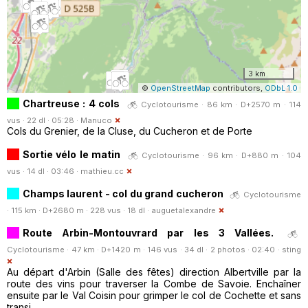
3 km
©
OpenStreetMap
contributors,
ODbL 1.0
Chartreuse : 4 cols
Cyclotourisme · 86 km · D+2570 m · 114
vus · 22 dl · 05:28 ·
Manuco
Cols du Grenier, de la Cluse, du Cucheron et de Porte
Sortie vélo le matin
Cyclotourisme · 96 km · D+880 m · 104
vus · 14 dl · 03:46 ·
mathieu.cc
Champs laurent - col du grand cucheron
Cyclotourisme
· 115 km · D+2680 m · 228 vus · 18 dl ·
auguetalexandre
Route Arbin-Montouvrard par les 3 Vallées.
Cyclotourisme · 47 km · D+1420 m · 146 vus · 34 dl · 2 photos · 02:40 ·
sting
Au départ d'Arbin (Salle des fêtes) direction Albertville par la
route des vins pour traverser la Combe de Savoie. Enchaîner
ensuite par le Val Coisin pour grimper le col de Cochette et sans
transi