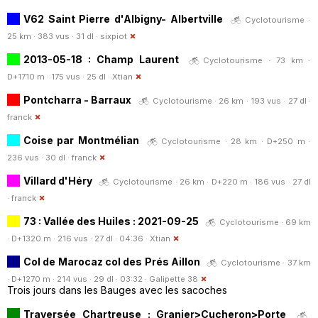
V62 Saint Pierre d'Albigny- Albertville
Cyclotourisme ·
25 km · 383 vus · 31 dl ·
sixpiot
2013-05-18 : Champ Laurent
Cyclotourisme · 73 km ·
D+1710 m · 175 vus · 25 dl ·
Xtian
Pontcharra - Barraux
Cyclotourisme · 26 km · 193 vus · 27 dl ·
franck
Coise par Montmélian
Cyclotourisme · 28 km · D+250 m ·
236 vus · 30 dl ·
franck
Villard d'Héry
Cyclotourisme · 26 km · D+220 m · 186 vus · 27 dl
·
franck
73 : Vallée des Huiles : 2021-09-25
Cyclotourisme · 69 km
· D+1320 m · 216 vus · 27 dl · 04:36 ·
Xtian
Col de Marocaz col des Prés Aillon
Cyclotourisme · 37 km
· D+1270 m · 214 vus · 29 dl · 03:32 ·
Galipette 38
Trois jours dans les Bauges avec les sacoches
Traversée Chartreuse : Granier>Cucheron>Porte