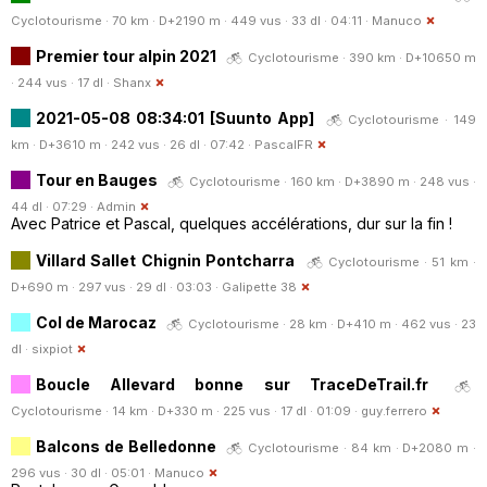
Cyclotourisme · 70 km · D+2190 m · 449 vus · 33 dl · 04:11 ·
Manuco
Premier tour alpin 2021
Cyclotourisme · 390 km · D+10650 m
· 244 vus · 17 dl ·
Shanx
2021-05-08 08:34:01 [Suunto App]
Cyclotourisme · 149
km · D+3610 m · 242 vus · 26 dl · 07:42 ·
PascalFR
Tour en Bauges
Cyclotourisme · 160 km · D+3890 m · 248 vus ·
44 dl · 07:29 ·
Admin
Avec Patrice et Pascal, quelques accélérations, dur sur la fin !
Villard Sallet Chignin Pontcharra
Cyclotourisme · 51 km ·
D+690 m · 297 vus · 29 dl · 03:03 ·
Galipette 38
Col de Marocaz
Cyclotourisme · 28 km · D+410 m · 462 vus · 23
dl ·
sixpiot
Boucle Allevard bonne sur TraceDeTrail.fr
Cyclotourisme · 14 km · D+330 m · 225 vus · 17 dl · 01:09 ·
guy.ferrero
Balcons de Belledonne
Cyclotourisme · 84 km · D+2080 m ·
296 vus · 30 dl · 05:01 ·
Manuco