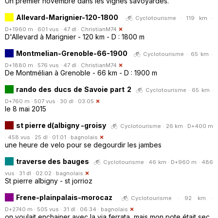
Un premier novembre dans les vignes savoyardes.
Allevard-Marignier-120-1800
Cyclotourisme · 119 km ·
D+1960 m · 601 vus · 47 dl ·
ChristianM74
D'Allevard à Marignier - 120 km - D : 1800 m
Montmelian-Grenoble-66-1900
Cyclotourisme · 65 km ·
D+1880 m · 576 vus · 47 dl ·
ChristianM74
De Montmélian à Grenoble - 66 km - D : 1900 m
rando des ducs de Savoie part 2
Cyclotourisme · 65 km ·
D+760 m · 507 vus · 30 dl · 03:05
le 8 mai 2015
st pierre d(albigny -groisy
Cyclotourisme · 26 km · D+400 m
· 458 vus · 25 dl · 01:01 ·
bagnolais
une heure de velo pour se degourdir les jambes
traverse des bauges
Cyclotourisme · 46 km · D+960 m · 486
vus · 31 dl · 02:02 ·
bagnolais
St pierre albigny - st jorrioz
Frene-plainpalais-morocaz
Cyclotourisme · 92 km ·
D+2740 m · 505 vus · 31 dl · 06:34 ·
bagnolais
on voulait enchainer avec la via ferrata, mais mon pote était sec