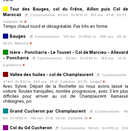
Tour des Bauges, col du Frêne, Aillon puis Col de
Marocaz
Cyclotourisme · 83 km · D+1810 m · 163 vus · 41 dl · 05:07 ·
Galipette 38
Temps chaud lourd et désagréable. Pas très en forme
Bauges
Cyclotourisme · 105 km · D+1850 m · 168 vus · 29 dl ·
05:53 ·
Manuco
Isère - Poncharra - Le Touvet - Col de Marcieu - Allevard
- Poncharra
Cyclotourisme · 56 km · D+1240 m · 183 vus · 32 dl ·
p.golluccio
Vallée des huiles - col de Champlaurent
Cyclotourisme ·
47 km · D+920 m · 244 vus · 39 dl · 3 photos · 03:25 ·
longarf
Avec Sylvie. Départ de la Rochette où nous avons laissé la
voiture. Routes tranquilles, montée progressive, avec 3 km plus
difficiles pour arriver au col de Champlaurent. Ramassé
châtaignes, po
Grand Cucheron par Champlaurent
Cyclotourisme · 48
km · D+1060 m · 148 vus · 31 dl · 02:58 ·
Galipette 38
Col du Gd Cucheron
Cyclotourisme · 69 km · D+1410 m · 234