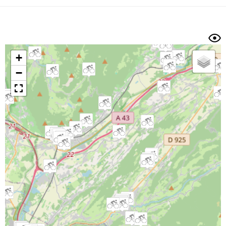
Dénivelé min/max
Auteur
Dossier
et
sous-dossiers
+
Trier par
−
Horodatage
Photos