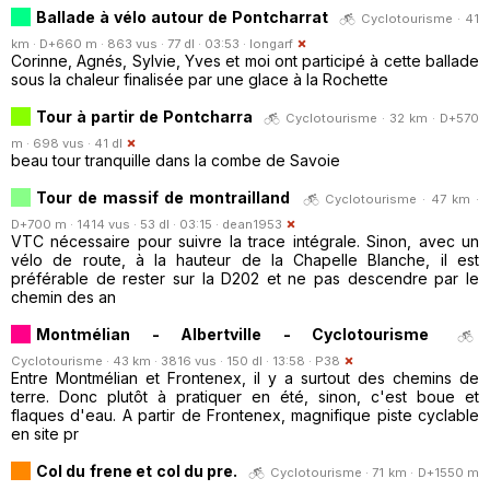
Ballade à vélo autour de Pontcharrat
Cyclotourisme · 41
km · D+660 m · 863 vus · 77 dl · 03:53 ·
longarf
Corinne, Agnés, Sylvie, Yves et moi ont participé à cette ballade
sous la chaleur finalisée par une glace à la Rochette
Tour à partir de Pontcharra
Cyclotourisme · 32 km · D+570
m · 698 vus · 41 dl
beau tour tranquille dans la combe de Savoie
Tour de massif de montrailland
Cyclotourisme · 47 km ·
D+700 m · 1414 vus · 53 dl · 03:15 ·
dean1953
VTC nécessaire pour suivre la trace intégrale. Sinon, avec un
vélo de route, à la hauteur de la Chapelle Blanche, il est
préférable de rester sur la D202 et ne pas descendre par le
chemin des an
Montmélian - Albertville - Cyclotourisme
Cyclotourisme · 43 km · 3816 vus · 150 dl · 13:58 ·
P38
Entre Montmélian et Frontenex, il y a surtout des chemins de
terre. Donc plutôt à pratiquer en été, sinon, c'est boue et
flaques d'eau. A partir de Frontenex, magnifique piste cyclable
en site pr
Col du frene et col du pre.
Cyclotourisme · 71 km · D+1550 m