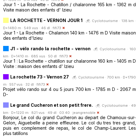
Jour 1 - La Rochette - Chatillon / chalaronne 165 km - 1362 m d
Visite maison des enfants d' Izieu
LA ROCHETTE - VERNON JOUR 1
Cyclotourisme · 138 km ·
D+1480 m · 549 vus · 46 dl ·
fifi73
Jour 1 - La Rochette - Chalamon 140 km - 1476 m D Visite maison
des enfants d'Izieu
J1 - vélo rando la rochette - vernon
Cyclotourisme · 160
km · D+1410 m · 685 vus · 50 dl ·
fifi73
Jour 1 : La Rochette - chatillon sur chalaronne 160 km - 1405 m D
Visite : maison des enfants d' Izieu
La rochette 73 - Vernon 27
Cyclotourisme · 700 km · D+1790
m · 557 vus · 32 dl ·
fifi73
Projet vélo rando sur 4 ou 5 jours 700 km - 1785 m D - 2067 m
D-
Le grand Cucheron et son petit frere.
Cyclotourisme · 49
km · D+1220 m · 821 vus · 49 dl · 03:40 ·
jeangrenoble
Bonjour, Le col du grand Cucheron au depart de Chamoux-sur-
Gelon, Aiguebelle a peine effleuree. Le col du tres tres grand,
puis en complement de repas, le col de Champ-Laurent. Les
plus tatillons