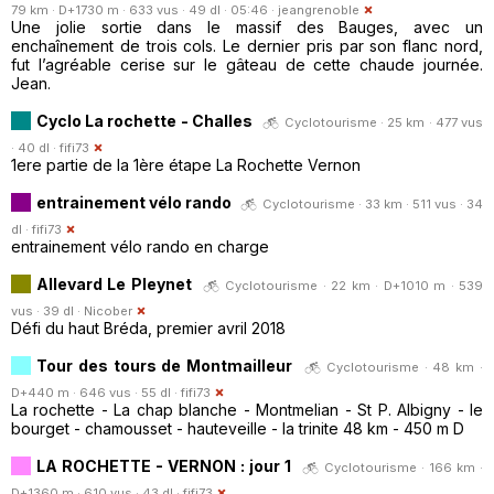
79 km · D+1730 m · 633 vus · 49 dl · 05:46 ·
jeangrenoble
Une jolie sortie dans le massif des Bauges, avec un
enchaînement de trois cols. Le dernier pris par son flanc nord,
fut l’agréable cerise sur le gâteau de cette chaude journée.
Jean.
Cyclo La rochette - Challes
Cyclotourisme · 25 km · 477 vus
· 40 dl ·
fifi73
1ere partie de la 1ère étape La Rochette Vernon
entrainement vélo rando
Cyclotourisme · 33 km · 511 vus · 34
dl ·
fifi73
entrainement vélo rando en charge
Allevard Le Pleynet
Cyclotourisme · 22 km · D+1010 m · 539
vus · 39 dl ·
Nicober
Défi du haut Bréda, premier avril 2018
Tour des tours de Montmailleur
Cyclotourisme · 48 km ·
D+440 m · 646 vus · 55 dl ·
fifi73
La rochette - La chap blanche - Montmelian - St P. Albigny - le
bourget - chamousset - hauteveille - la trinite 48 km - 450 m D
LA ROCHETTE - VERNON : jour 1
Cyclotourisme · 166 km ·
D+1360 m · 610 vus · 43 dl ·
fifi73