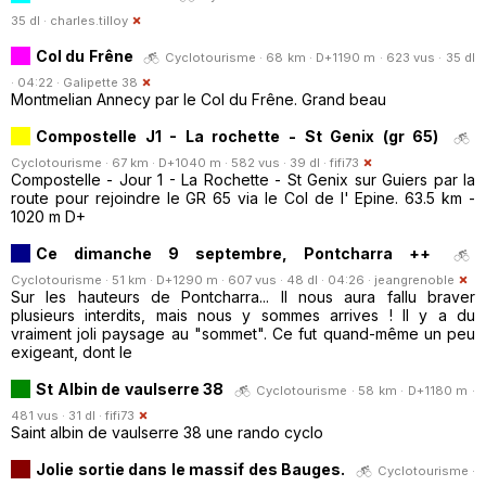
35 dl ·
charles.tilloy
Col du Frêne
Cyclotourisme · 68 km · D+1190 m · 623 vus · 35 dl
· 04:22 ·
Galipette 38
Montmelian Annecy par le Col du Frêne. Grand beau
Compostelle J1 - La rochette - St Genix (gr 65)
Cyclotourisme · 67 km · D+1040 m · 582 vus · 39 dl ·
fifi73
Compostelle - Jour 1 - La Rochette - St Genix sur Guiers par la
route pour rejoindre le GR 65 via le Col de l' Epine. 63.5 km -
1020 m D+
Ce dimanche 9 septembre, Pontcharra ++
Cyclotourisme · 51 km · D+1290 m · 607 vus · 48 dl · 04:26 ·
jeangrenoble
Sur les hauteurs de Pontcharra... Il nous aura fallu braver
plusieurs interdits, mais nous y sommes arrives ! Il y a du
vraiment joli paysage au "sommet". Ce fut quand-même un peu
exigeant, dont le
St Albin de vaulserre 38
Cyclotourisme · 58 km · D+1180 m ·
481 vus · 31 dl ·
fifi73
Saint albin de vaulserre 38 une rando cyclo
Jolie sortie dans le massif des Bauges.
Cyclotourisme ·