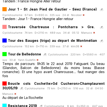
Tandem : France Hongrie Aller retour
Jour 1 - St Jean Pied de Gautier - Séez (France)
Cyclotourisme · 87 km · D+890 m · 325 vus · 24 dl ·
Nicober
Tandem : Jour 1 - France Hongrie aller retour
Traversée Chartreuse : Pontcharra > Gre.
Cyclotourisme · 74 km · D+2110 m · 489 vus · 34 dl · 05:12 ·
Manuco
Tour des Bauges (trigo) au départ de Montmélian
Cyclotourisme · 152 km · D+710 m · 339 vus · 37 dl ·
klm38
Tour de Belledonne
Cyclotourisme · 220 km · D+5560 m · 407
vus · 33 dl ·
Yann.Gudefin
Temps de parcours: 9h35 le 22 aout 2019 Fatiguant. Du beau
(Glandon, Balcon de Belledonne) du moins beau (Basse
romanche). Et une hypo avant Chamrousse.... faut manger des
fois
Boucle cols Cochette>Gd Cucheron>Champlaurent
30/05/19
Cyclotourisme · 73 km · D+2150 m · 516 vus · 32 dl · 04:50 ·
Manuco
Au départ de La Rochette
Resistance 2019
Cyclotourisme · 8 km · D+350 m · 447 vus ·