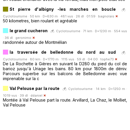
St pierre d'albigny -les marches en boucle
Cyclotourisme · 50 km · D+630 m · 481 vus · 26 dl · 01:59 ·
bagnolais
50 kilometres, bien roulant et agréable
le grand cucheron
Cyclotourisme · 71 km · D+1230 m · 554 vus
· 36 dl ·
geronimo
randonnée autour de Montmélian
la traversée de belledonne du nord au sud
Cyclotourisme · 80 km · D+1770 m · 1115 vus · 59 dl · 04:00 ·
tophe73
De La Rochette à Gières en suivant la D280 du pied du col de
barioz jusqu'à Uriage les bains. 80 km pour 1800m de déniv.
Parcours superbe sur les balcons de Belledonne avec vue
imprenable sur la c
Val Pelouse par la route
Cyclotourisme · 14 km · D+1250 m ·
1019 vus · 39 dl ·
ddaniel
Montée à Val Pelouse part la route. Arvillard, La Chaz, le Molliet,
Val Pelouse