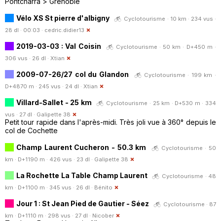
Pontcharra > Grenoble
Vélo XS St pierre d'albigny
Cyclotourisme · 10 km · 234 vus ·
28 dl · 00:03 ·
cedric.didier13
2019-03-03 : Val Coisin
Cyclotourisme · 50 km · D+450 m ·
306 vus · 26 dl ·
Xtian
2009-07-26/27 col du Glandon
Cyclotourisme · 199 km ·
D+4870 m · 245 vus · 24 dl ·
Xtian
Villard-Sallet - 25 km
Cyclotourisme · 25 km · D+530 m · 334
vus · 27 dl ·
Galipette 38
Petit tour rapide dans l'après-midi. Très joli vue à 360° depuis le
col de Cochette
Champ Laurent Cucheron - 50.3 km
Cyclotourisme · 50
km · D+1190 m · 426 vus · 23 dl ·
Galipette 38
La Rochette La Table Champ Laurent
Cyclotourisme · 48
km · D+1100 m · 345 vus · 26 dl ·
Bénito
Jour 1 : St Jean Pied de Gautier - Séez
Cyclotourisme · 87
km · D+1110 m · 298 vus · 27 dl ·
Nicober