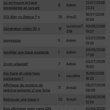
ou se trouve la trace
22/07/2026
8
Admin
enregistrée an suivant
23:23
18/07/2026
POI Aller ou Retour ?
»
25
ArouG
10:58
oursbrun7
03/08/2026
Génération vidéo 3D
»
16
338
19:27
03/07/2026
impression
5
Admin
13:30
29/06/2026
modifier une trace existante
1
Admin
17:56
03/07/2026
Zoom adaptatif
7
Admin
15:50
mix trace et carte hors
15/06/2026
5
vacuithe
connexion ?
18:33
Affichage du nombre de
08/07/2026
11
ArouG
téléchargements d'une fiche
08:08
09/06/2026
Retrouver une trace
»
20
ArouG
12:24
Bug affichage avec carte IGN
02/06/2026