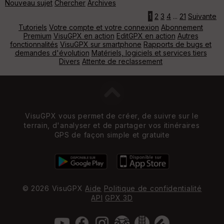
Nouveau sujet
Chercher
Archives
1
2
3
4
...
21
Suivante
Tutoriels
Votre compte et votre connexion
Abonnement
Premium
VisuGPX en action
EditGPX en action
Autres
fonctionnalités
VisuGPX sur smartphone
Rapports de bugs et
demandes d'évolution
Matériels, logiciels et services tiers
Divers
Attente de reclassement
VisuGPX vous permet de créer, de suivre sur le
terrain, d'analyser et de partager vos itinéraires
GPS de façon simple et gratuite
© 2026 VisuGPX
Aide
Politique de confidentialité
API
GPX 3D