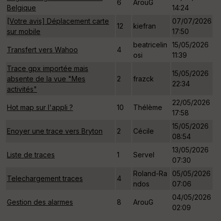
6
ArouG
Belgique
14:24
[Votre avis] Déplacement carte
07/07/2026
12
kiefran
sur mobile
17:50
beatricelin
15/05/2026
Transfert vers Wahoo
4
osi
11:39
Trace gpx importée mais
15/05/2026
absente de la vue "Mes
2
frazck
22:34
activités"
22/05/2026
Hot map sur l'appli ?
10
Thélème
17:58
15/05/2026
Enoyer une trace vers Bryton
2
Cécile
08:54
13/05/2026
Liste de traces
1
Servel
07:30
Roland-Ra
05/05/2026
Telechargement traces
4
ndos
07:06
04/05/2026
Gestion des alarmes
8
ArouG
02:09