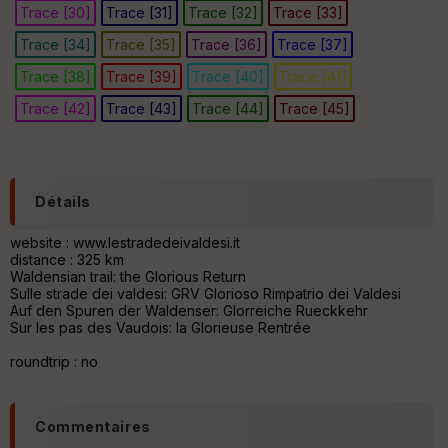
Trace [30]
Trace [31]
Trace [32]
Trace [33]
an
sp
Trace [34]
Trace [35]
Trace [36]
Trace [37]
ar
en
Trace [38]
Trace [39]
Trace [40]
Trace [41]
ce
Trace [42]
Trace [43]
Trace [44]
Trace [45]
Po
int
illé
s
Détails
S
website : www.lestradedeivaldesi.it
e
distance : 325 km
n
Waldensian trail: the Glorious Return
s
Sulle strade dei valdesi: GRV Glorioso Rimpatrio dei Valdesi
Auf den Spuren der Waldenser: Glorreiche Rueckkehr
Sur les pas des Vaudois: la Glorieuse Rentrée
St
roundtrip : no
re
et
Vi
e
Commentaires
w