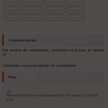
Trace [34]
Trace [35]
Trace [36]
Trace [37]
Trace [38]
Trace [39]
Trace [40]
Trace [41]
Ep
Trace [42]
Trace [43]
Trace [44]
Trace [45]
ai
ss
eu
r
Commentaires
Tr
an
Pas encore de commentaire, connectez-vous pour en ajouter
sp
un.
ar
en
ce
Connectez-vous pour ajouter un commentaire
Plus
Po
int
illé
s
Affichée 12582 fois et téléchargée 816 fois depuis le 07.03.16
15:30
S
e