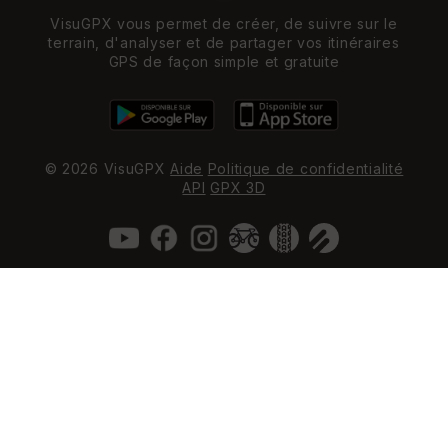
VisuGPX vous permet de créer, de suivre sur le
terrain, d'analyser et de partager vos itinéraires
GPS de façon simple et gratuite
© 2026 VisuGPX
Aide
Politique de confidentialité
API
GPX 3D