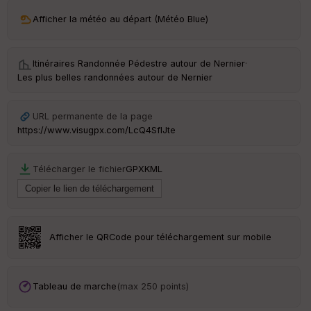
n
Afficher la météo au départ (Météo Blue)
s
St
Itinéraires Randonnée Pédestre autour de
Nernier
·
re
Les plus belles randonnées autour de Nernier
et
Vi
e
URL permanente de la page
w
https://www.visugpx.com/LcQ4SflJte
Télécharger le fichier
GPX
KML
Afficher le QRCode pour téléchargement sur mobile
Tableau de marche
(max 250 points)