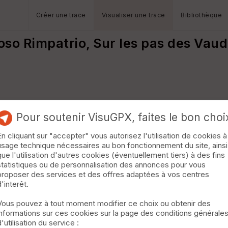
Créer une trace
Visualiser une trace
Bibliothèque
oso Rimpatrio, Sur les pas des Vaud
Pour soutenir VisuGPX, faites le bon choi
En cliquant sur "accepter" vous autorisez l'utilisation de cookies à
usage technique nécessaires au bon fonctionnement du site, ainsi
que l'utilisation d'autres cookies (éventuellement tiers) à des fins
statistiques ou de personnalisation des annonces pour vous
proposer des services et des offres adaptées à vos centres
d'interêt.
Vous pouvez à tout moment modifier ce choix ou obtenir des
informations sur ces cookies sur la page des conditions générale
d'utilisation du service :