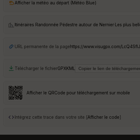
Afficher la météo au départ (Météo Blue)
Itinéraires Randonnée Pédestre autour de
Nernier
·
Les plus bel
URL permanente de la page
https://www.visugpx.com/LcQ4SflJ
Télécharger le fichier
GPX
KML
Afficher le QRCode pour téléchargement sur mobile
Intégrez cette trace dans votre site [
Afficher le code
]