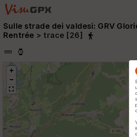
Sulle strade dei valdesi: GRV Glori
Rentrée
> trace [26]
+
−