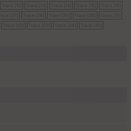
Trace [12]
Trace [13]
Trace [14]
Trace [15]
Trace [16]
race [27]
Trace [28]
Trace [29]
Trace [30]
Trace [31]
E
Trace [42]
Trace [43]
Trace [44]
Trace [45]
pa
is
se
ur
Tr
an
sp
ar
en
ce
P
oi
nti
llé
s