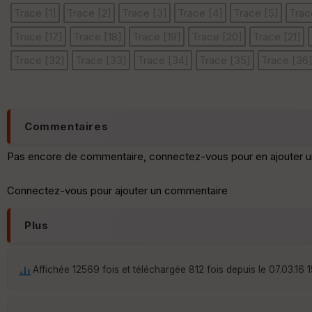
Trace [1]
Trace [2]
Trace [3]
Trace [4]
Trace [5]
Trac
Trace [17]
Trace [18]
Trace [19]
Trace [20]
Trace [21]
Trace [32]
Trace [33]
Trace [34]
Trace [35]
Trace [36
Commentaires
Pas encore de commentaire, connectez-vous pour en ajouter u
Connectez-vous pour ajouter un commentaire
Plus
Affichée 12569 fois et téléchargée 812 fois depuis le 07.03.16 