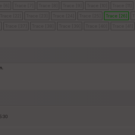
e [6]
Trace [7]
Trace [8]
Trace [9]
Trace [10]
Trace [11]
Trace [22]
Trace [23]
Trace [24]
Trace [25]
Trace [26]
T
]
Trace [37]
Trace [38]
Trace [39]
Trace [40]
Trace [41]
n.
15:30