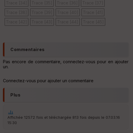
Trace [34]
Trace [35]
Trace [36]
Trace [37]
Trace [38]
Trace [39]
Trace [40]
Trace [41]
Ep
Trace [42]
Trace [43]
Trace [44]
Trace [45]
ai
ss
eu
r
Commentaires
Tr
an
Pas encore de commentaire, connectez-vous pour en ajouter
sp
un.
ar
en
ce
Connectez-vous pour ajouter un commentaire
Plus
Po
int
illé
s
Affichée 12572 fois et téléchargée 813 fois depuis le 07.03.16
15:30
S
e