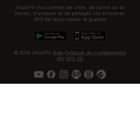
VisuGPX vous permet de créer, de suivre sur le
terrain, d'analyser et de partager vos itinéraires
GPS de façon simple et gratuite
© 2026 VisuGPX
Aide
Politique de confidentialité
API
GPX 3D