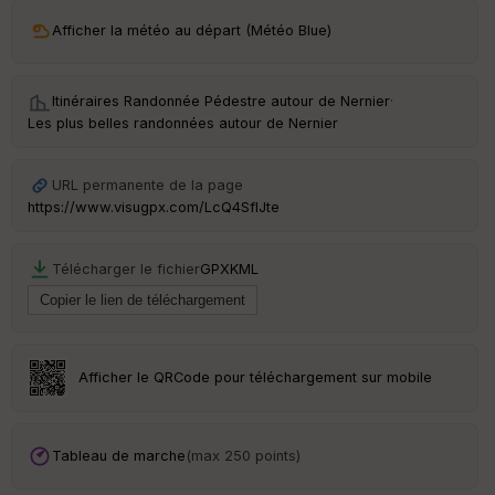
n
Afficher la météo au départ (Météo Blue)
s
St
Itinéraires Randonnée Pédestre autour de
Nernier
·
re
Les plus belles randonnées autour de Nernier
et
Vi
e
URL permanente de la page
w
https://www.visugpx.com/LcQ4SflJte
Télécharger le fichier
GPX
KML
Afficher le QRCode pour téléchargement sur mobile
Tableau de marche
(max 250 points)