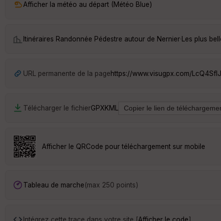
Afficher la météo au départ (Météo Blue)
Itinéraires Randonnée Pédestre autour de
Nernier
·
Les plus bel
URL permanente de la page
https://www.visugpx.com/LcQ4SflJ
Télécharger le fichier
GPX
KML
Afficher le QRCode pour téléchargement sur mobile
Tableau de marche
(max 250 points)
Intégrez cette trace dans votre site [
Afficher le code
]