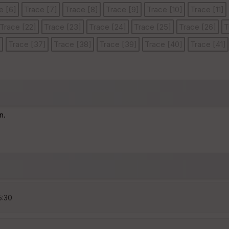
e [6]
Trace [7]
Trace [8]
Trace [9]
Trace [10]
Trace [11]
Trace [22]
Trace [23]
Trace [24]
Trace [25]
Trace [26]
T
]
Trace [37]
Trace [38]
Trace [39]
Trace [40]
Trace [41]
n.
5:30