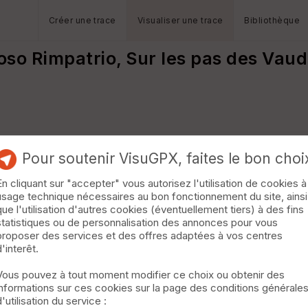
Créer une trace
Visualiser une trace
Bibliothèque
oso Rimpatrio, Sur les pas des Vaud
Pour soutenir VisuGPX, faites le bon choi
En cliquant sur "accepter" vous autorisez l'utilisation de cookies à
usage technique nécessaires au bon fonctionnement du site, ainsi
que l'utilisation d'autres cookies (éventuellement tiers) à des fins
statistiques ou de personnalisation des annonces pour vous
proposer des services et des offres adaptées à vos centres
d'interêt.
Vous pouvez à tout moment modifier ce choix ou obtenir des
informations sur ces cookies sur la page des conditions générale
d'utilisation du service :