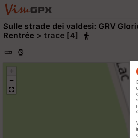
Sulle strade dei valdesi: GRV Glori
Rentrée
> trace [4]
+
−