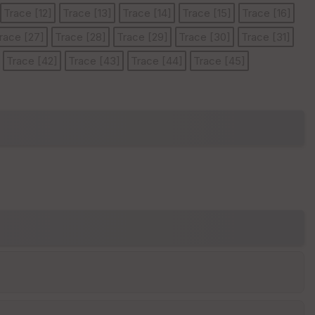
Trace [12]
Trace [13]
Trace [14]
Trace [15]
Trace [16]
race [27]
Trace [28]
Trace [29]
Trace [30]
Trace [31]
E
Trace [42]
Trace [43]
Trace [44]
Trace [45]
pa
is
se
ur
Tr
an
sp
ar
en
ce
P
oi
nti
llé
s