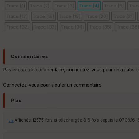
Trace [1]
Trace [2]
Trace [3]
Trace [4]
Trace [5]
Trac
Trace [17]
Trace [18]
Trace [19]
Trace [20]
Trace [21]
Trace [32]
Trace [33]
Trace [34]
Trace [35]
Trace [36
Commentaires
Pas encore de commentaire, connectez-vous pour en ajouter u
Connectez-vous pour ajouter un commentaire
Plus
Affichée 12575 fois et téléchargée 815 fois depuis le 07.03.16 1