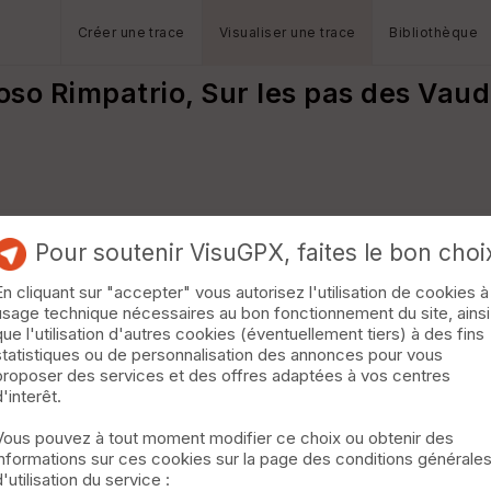
Créer une trace
Visualiser une trace
Bibliothèque
oso Rimpatrio, Sur les pas des Vaud
Pour soutenir VisuGPX, faites le bon choi
En cliquant sur "accepter" vous autorisez l'utilisation de cookies à
usage technique nécessaires au bon fonctionnement du site, ainsi
que l'utilisation d'autres cookies (éventuellement tiers) à des fins
statistiques ou de personnalisation des annonces pour vous
proposer des services et des offres adaptées à vos centres
d'interêt.
Vous pouvez à tout moment modifier ce choix ou obtenir des
informations sur ces cookies sur la page des conditions générale
d'utilisation du service :