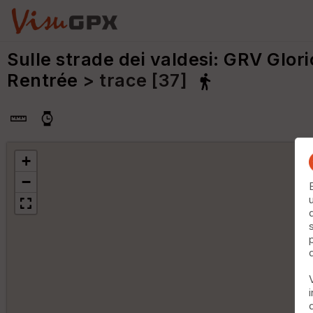
Sulle strade dei valdesi: GRV Glori
Rentrée
> trace [37]
+
−