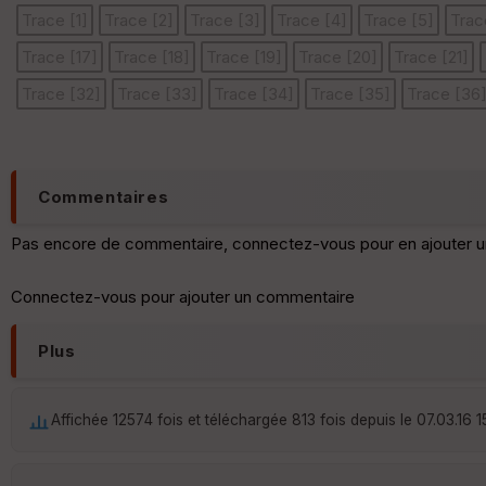
Trace [1]
Trace [2]
Trace [3]
Trace [4]
Trace [5]
Trac
Trace [17]
Trace [18]
Trace [19]
Trace [20]
Trace [21]
Trace [32]
Trace [33]
Trace [34]
Trace [35]
Trace [36
Commentaires
Pas encore de commentaire, connectez-vous pour en ajouter u
Connectez-vous pour ajouter un commentaire
Plus
Affichée 12574 fois et téléchargée 813 fois depuis le 07.03.16 1