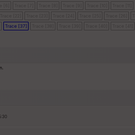
e [6]
Trace [7]
Trace [8]
Trace [9]
Trace [10]
Trace [11]
Trace [22]
Trace [23]
Trace [24]
Trace [25]
Trace [26]
T
]
Trace [37]
Trace [38]
Trace [39]
Trace [40]
Trace [41]
n.
5:30