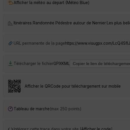
Afficher la météo au départ (Météo Blue)
Itinéraires Randonnée Pédestre autour de
Nernier
·
Les plus bel
URL permanente de la page
https://www.visugpx.com/LcQ4SflJ
Télécharger le fichier
GPX
KML
Afficher le QRCode pour téléchargement sur mobile
Tableau de marche
(max 250 points)
Intégrez cette trace dans votre site [
Afficher le code
]