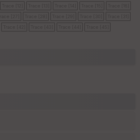
Trace [12]
Trace [13]
Trace [14]
Trace [15]
Trace [16]
race [27]
Trace [28]
Trace [29]
Trace [30]
Trace [31]
E
Trace [42]
Trace [43]
Trace [44]
Trace [45]
pa
is
se
ur
Tr
an
sp
ar
en
ce
P
oi
nti
llé
s