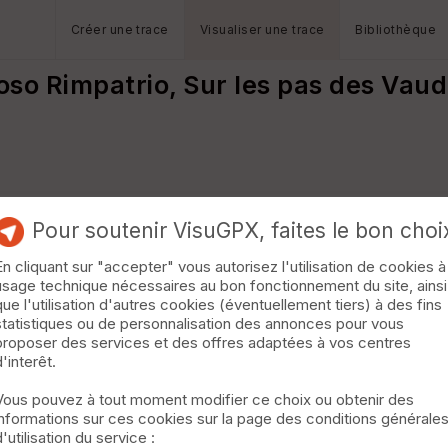
Créer une trace
Visualiser une trace
Bibliothèque
oso Rimpatrio, Sur les pas des Vaud
Pour soutenir VisuGPX, faites le bon choi
En cliquant sur "accepter" vous autorisez l'utilisation de cookies à
usage technique nécessaires au bon fonctionnement du site, ainsi
que l'utilisation d'autres cookies (éventuellement tiers) à des fins
statistiques ou de personnalisation des annonces pour vous
proposer des services et des offres adaptées à vos centres
d'interêt.
Vous pouvez à tout moment modifier ce choix ou obtenir des
informations sur ces cookies sur la page des conditions générale
d'utilisation du service :