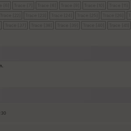
e [6]
Trace [7]
Trace [8]
Trace [9]
Trace [10]
Trace [11]
Trace [22]
Trace [23]
Trace [24]
Trace [25]
Trace [26]
T
]
Trace [37]
Trace [38]
Trace [39]
Trace [40]
Trace [41]
n.
5:30