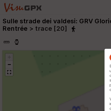
Sulle strade dei valdesi: GRV Glori
Rentrée
> trace [20]
+
−