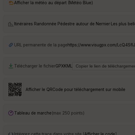
Afficher la météo au départ (Météo Blue)
Itinéraires Randonnée Pédestre autour de
Nernier
·
Les plus bel
URL permanente de la page
https://www.visugpx.com/LcQ4SflJ
Télécharger le fichier
GPX
KML
Afficher le QRCode pour téléchargement sur mobile
Tableau de marche
(max 250 points)
Intégrez cette trace dans votre site [
Afficher le code
]