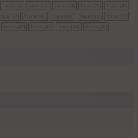
Trace [12]
Trace [13]
Trace [14]
Trace [15]
Trace [16]
race [27]
Trace [28]
Trace [29]
Trace [30]
Trace [31]
E
Trace [42]
Trace [43]
Trace [44]
Trace [45]
pa
is
se
ur
Tr
an
sp
ar
en
ce
P
oi
nti
llé
s