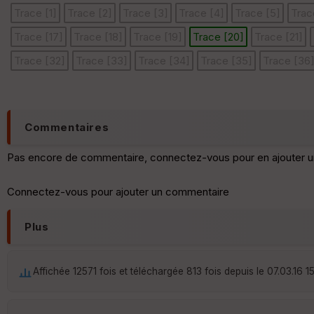
Trace [1]
Trace [2]
Trace [3]
Trace [4]
Trace [5]
Trac
Trace [17]
Trace [18]
Trace [19]
Trace [20]
Trace [21]
Trace [32]
Trace [33]
Trace [34]
Trace [35]
Trace [36
Commentaires
Pas encore de commentaire, connectez-vous pour en ajouter u
Connectez-vous pour ajouter un commentaire
Plus
Affichée 12571 fois et téléchargée 813 fois depuis le 07.03.16 1