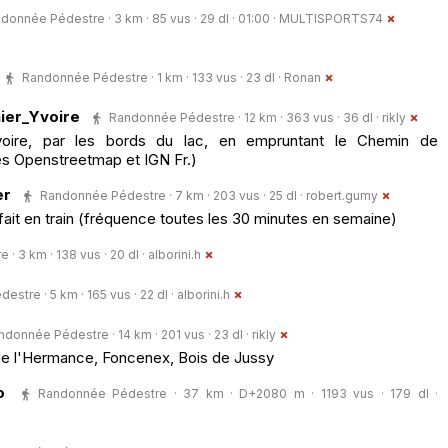
donnée Pédestre · 3 km · 85 vus · 29 dl · 01:00 ·
MULTISPORTS74
Randonnée Pédestre · 1 km · 133 vus · 23 dl ·
Ronan
er_Yvoire
Randonnée Pédestre · 12 km · 363 vus · 36 dl ·
rikly
oire, par les bords du lac, en empruntant le Chemin de
s Openstreetmap et IGN Fr.)
er
Randonnée Pédestre · 7 km · 203 vus · 25 dl ·
robert.gumy
 fait en train (fréquence toutes les 30 minutes en semaine)
· 3 km · 138 vus · 20 dl ·
alborini.h
stre · 5 km · 165 vus · 22 dl ·
alborini.h
ndonnée Pédestre · 14 km · 201 vus · 23 dl ·
rikly
e l'Hermance, Foncenex, Bois de Jussy
o
Randonnée Pédestre · 37 km · D+2080 m · 1193 vus · 179 dl ·