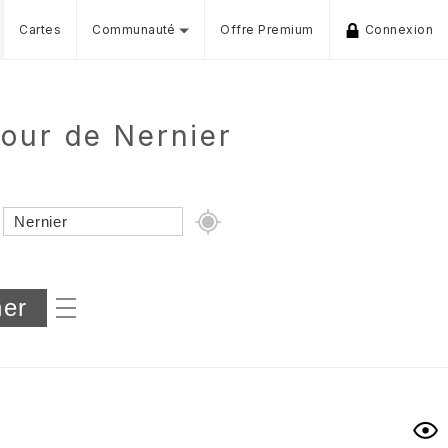
Cartes
Communauté
Offre Premium
Connexion
tour de Nernier
Dénivelé min/max
iers