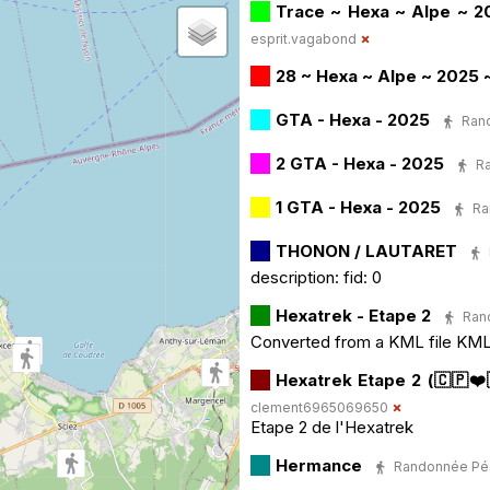
Trace ~ Hexa ~ Alpe ~ 2
esprit.vagabond
28 ~ Hexa ~ Alpe ~ 2025 
GTA - Hexa - 2025
Rand
2 GTA - Hexa - 2025
Ra
1 GTA - Hexa - 2025
Ra
THONON / LAUTARET
description: fid: 0
Hexatrek - Etape 2
Rand
Converted from a KML file K
Hexatrek Etape 2 (🇨🇵❤️
clement6965069650
Etape 2 de l'Hexatrek
Hermance
Randonnée Pédes