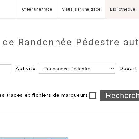
Créer une trace
Visualiser une trace
Bibliothèque
s de Randonnée Pédestre au
Activité
Départ
Longueur min/max
les traces et fichiers de marqueurs
Dossier
et sous-doss
Trier par
Horodatage
Photos