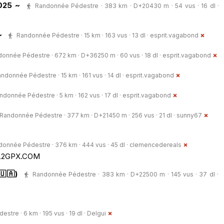
025 ~
Randonnée Pédestre · 383 km · D+20430 m · 54 vus · 16 dl ·
~
Randonnée Pédestre · 15 km · 163 vus · 13 dl ·
esprit.vagabond
onnée Pédestre · 672 km · D+36250 m · 60 vus · 18 dl ·
esprit.vagabond
ndonnée Pédestre · 15 km · 161 vus · 14 dl ·
esprit.vagabond
ndonnée Pédestre · 5 km · 162 vus · 17 dl ·
esprit.vagabond
Randonnée Pédestre · 377 km · D+21450 m · 256 vus · 21 dl ·
sunny67
onnée Pédestre · 376 km · 444 vus · 45 dl ·
clemencedereals
ML2GPX.COM
🇺🇦)
Randonnée Pédestre · 383 km · D+22500 m · 145 vus · 37 dl ·
tre · 6 km · 195 vus · 19 dl ·
Delgui