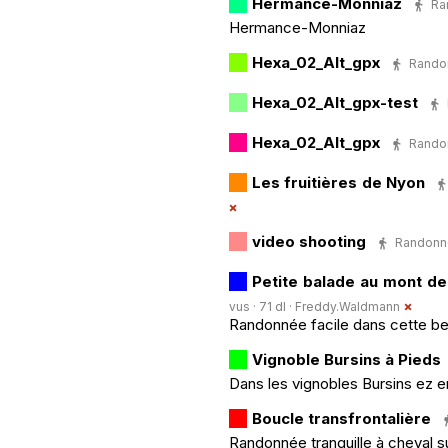
Hermance-Monniaz
Ra
Hermance-Monniaz
Hexa_02_Alt_gpx
Randon
Hexa_02_Alt_gpx-test
Hexa_02_Alt_gpx
Randon
Les fruitières de Nyon
video shooting
Randonnée
Petite balade au mont de 
vus · 71 dl ·
Freddy.Waldmann
Randonnée facile dans cette belle
Vignoble Bursins à Pieds
Dans les vignobles Bursins ez e
Boucle transfrontalière
Randonnée tranquille à cheval su