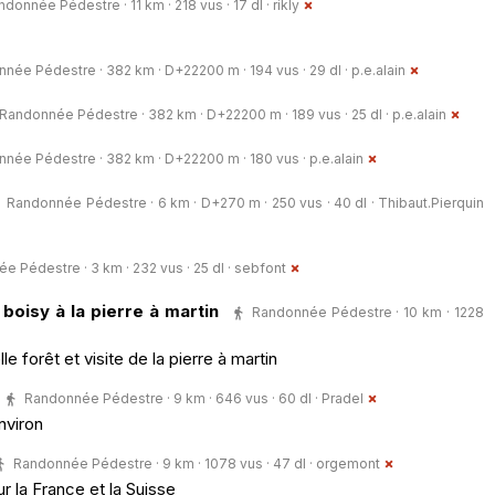
ndonnée Pédestre · 11 km · 218 vus · 17 dl ·
rikly
née Pédestre · 382 km · D+22200 m · 194 vus · 29 dl ·
p.e.alain
Randonnée Pédestre · 382 km · D+22200 m · 189 vus · 25 dl ·
p.e.alain
née Pédestre · 382 km · D+22200 m · 180 vus ·
p.e.alain
Randonnée Pédestre · 6 km · D+270 m · 250 vus · 40 dl ·
Thibaut.Pierquin
 Pédestre · 3 km · 232 vus · 25 dl ·
sebfont
boisy à la pierre à martin
Randonnée Pédestre · 10 km · 1228
 forêt et visite de la pierre à martin
Randonnée Pédestre · 9 km · 646 vus · 60 dl ·
Pradel
nviron
Randonnée Pédestre · 9 km · 1078 vus · 47 dl ·
orgemont
r la France et la Suisse