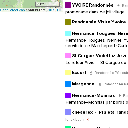
3 km
YVOIRE Randonnée
Ran
OpenStreetMap
contributors,
ODbL 1.0
promenade dans ce joli village
Randonnée Visite Yvoire
Hermance_Tougues_Nerni
Hermance_Tougues_Nernier_Yv
servitude de Marchepied (Carte
St Cergue-Violettaz-Arzi
Le retour Arzier - St Cergue ce
Essert
Randonnée Pédestre 
Margencel
Randonnée Péde
Hermance-Monniaz
Ra
Hermance-Monniaz par bords d
cheserex - Pralets rand
lorick.buclin