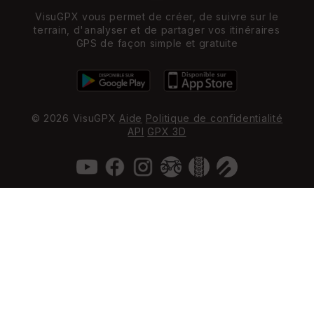
VisuGPX vous permet de créer, de suivre sur le
terrain, d'analyser et de partager vos itinéraires
GPS de façon simple et gratuite
© 2026 VisuGPX
Aide
Politique de confidentialité
API
GPX 3D