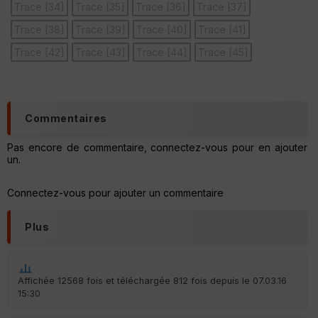
Trace [34]
Trace [35]
Trace [36]
Trace [37]
Trace [38]
Trace [39]
Trace [40]
Trace [41]
Ep
Trace [42]
Trace [43]
Trace [44]
Trace [45]
ai
ss
eu
r
Commentaires
Tr
an
Pas encore de commentaire, connectez-vous pour en ajouter
sp
un.
ar
en
ce
Connectez-vous pour ajouter un commentaire
Plus
Po
int
illé
s
Affichée 12568 fois et téléchargée 812 fois depuis le 07.03.16
15:30
S
e