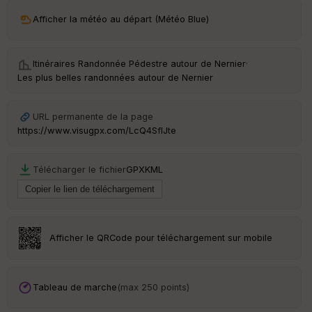
n
Afficher la météo au départ (Météo Blue)
s
St
Itinéraires Randonnée Pédestre autour de
Nernier
·
re
Les plus belles randonnées autour de Nernier
et
Vi
e
URL permanente de la page
w
https://www.visugpx.com/LcQ4SflJte
Télécharger le fichier
GPX
KML
Afficher le QRCode pour téléchargement sur mobile
Tableau de marche
(max 250 points)