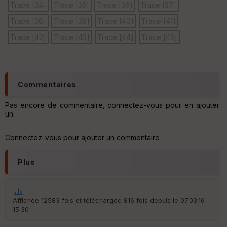
Trace [34]
Trace [35]
Trace [36]
Trace [37]
Trace [38]
Trace [39]
Trace [40]
Trace [41]
Ep
Trace [42]
Trace [43]
Trace [44]
Trace [45]
ai
ss
eu
r
Commentaires
Tr
an
Pas encore de commentaire, connectez-vous pour en ajouter
sp
un.
ar
en
ce
Connectez-vous pour ajouter un commentaire
Plus
Po
int
illé
s
Affichée 12583 fois et téléchargée 816 fois depuis le 07.03.16
15:30
S
e