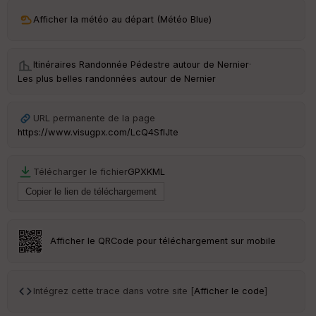
n
Afficher la météo au départ (Météo Blue)
s
St
Itinéraires Randonnée Pédestre autour de
Nernier
·
re
Les plus belles randonnées autour de Nernier
et
Vi
e
URL permanente de la page
w
https://www.visugpx.com/LcQ4SflJte
Télécharger le fichier
GPX
KML
Afficher le QRCode pour téléchargement sur mobile
Intégrez cette trace dans votre site [
Afficher le code
]