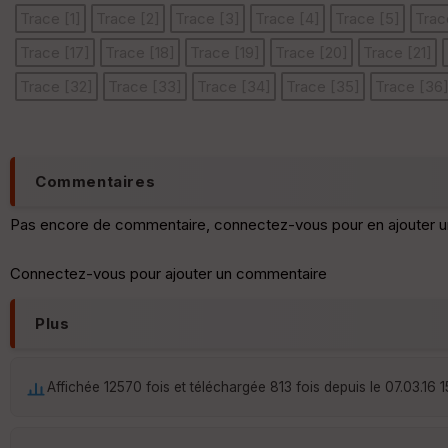
Trace [1]
Trace [2]
Trace [3]
Trace [4]
Trace [5]
Trac
Trace [17]
Trace [18]
Trace [19]
Trace [20]
Trace [21]
Trace [32]
Trace [33]
Trace [34]
Trace [35]
Trace [36
Commentaires
Pas encore de commentaire, connectez-vous pour en ajouter u
Connectez-vous pour ajouter un commentaire
Plus
Affichée 12570 fois et téléchargée 813 fois depuis le 07.03.16 1