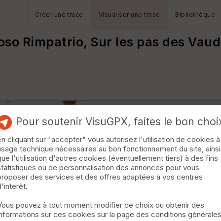
Créer une trace
Visualiser une trace
Bibliothèque
oso Rimpatrio, Sur les pas des Vaud
Pour soutenir VisuGPX, faites le bon choi
En cliquant sur "accepter" vous autorisez l'utilisation de cookies à
usage technique nécessaires au bon fonctionnement du site, ainsi
que l'utilisation d'autres cookies (éventuellement tiers) à des fins
statistiques ou de personnalisation des annonces pour vous
proposer des services et des offres adaptées à vos centres
d'interêt.
Vous pouvez à tout moment modifier ce choix ou obtenir des
informations sur ces cookies sur la page des conditions générale