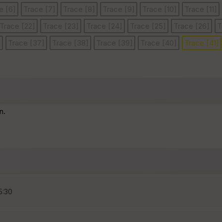
e [6]
Trace [7]
Trace [8]
Trace [9]
Trace [10]
Trace [11]
Trace [22]
Trace [23]
Trace [24]
Trace [25]
Trace [26]
T
]
Trace [37]
Trace [38]
Trace [39]
Trace [40]
Trace [41]
n.
5:30