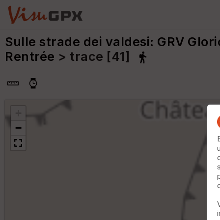
Sulle strade dei valdesi: GRV Glori
Rentrée
> trace [41]
+
−