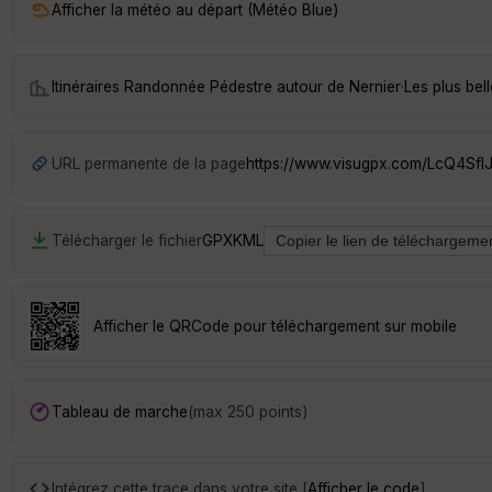
Afficher la météo au départ (Météo Blue)
Itinéraires Randonnée Pédestre autour de
Nernier
·
Les plus bel
URL permanente de la page
https://www.visugpx.com/LcQ4SflJ
Télécharger le fichier
GPX
KML
Afficher le QRCode pour téléchargement sur mobile
Tableau de marche
(max 250 points)
Intégrez cette trace dans votre site [
Afficher le code
]