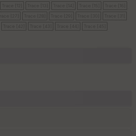
Trace [12]
Trace [13]
Trace [14]
Trace [15]
Trace [16]
race [27]
Trace [28]
Trace [29]
Trace [30]
Trace [31]
E
Trace [42]
Trace [43]
Trace [44]
Trace [45]
pa
is
se
ur
Tr
an
sp
ar
en
ce
P
oi
nti
llé
s