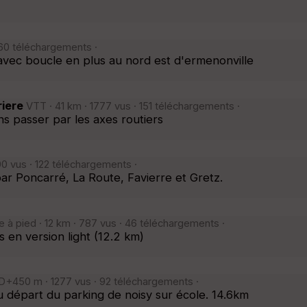
60 téléchargements ·
 avec boucle en plus au nord est d'ermenonville
riere
VTT · 41 km · 1777 vus · 151 téléchargements ·
ns passer par les axes routiers
0 vus · 122 téléchargements ·
ar Poncarré, La Route, Favierre et Gretz.
 à pied · 12 km · 787 vus · 46 téléchargements ·
 en version light (12.2 km)
 D+450 m · 1277 vus · 92 téléchargements ·
 départ du parking de noisy sur école. 14.6km