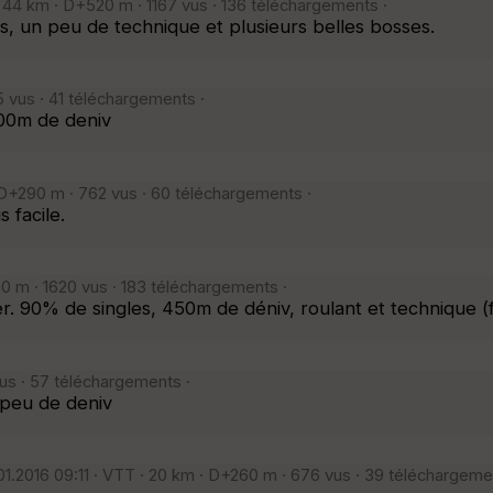
 44 km · D+520 m · 1167 vus · 136 téléchargements ·
, un peu de technique et plusieurs belles bosses.
 vus · 41 téléchargements ·
00m de deniv
 D+290 m · 762 vus · 60 téléchargements ·
 facile.
0 m · 1620 vus · 183 téléchargements ·
eter. 90% de singles, 450m de déniv, roulant et technique
us · 57 téléchargements ·
n peu de deniv
01.2016 09:11 · VTT · 20 km · D+260 m · 676 vus · 39 téléchargeme