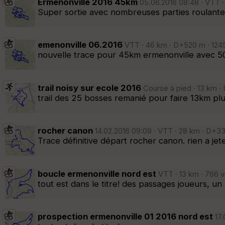
Ermenonville 2016 45km
05.06.2016 08:48 · VTT ·
Super sortie avec nombreuses parties roulantes
emenonville 06.2016
VTT · 46 km · D+520 m · 1245
nouvelle trace pour 45km ermenonville avec 5
trail noisy sur ecole 2016
Course à pied · 13 km ·
trail des 25 bosses remanié pour faire 13km plus
rocher canon
14.02.2016 09:09 · VTT · 28 km · D+33
Trace définitive départ rocher canon. rien a j
boucle ermenonville nord est
VTT · 13 km · 766 v
tout est dans le titre! des passages joueurs, u
prospection ermenonville 01 2016 nord est
17.