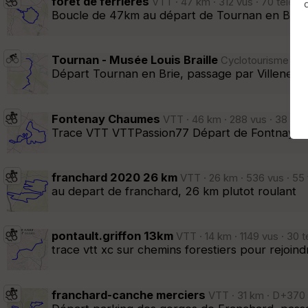
foret de ferrieres
VTT · 47 km · 312 vus · 70 téléc
Boucle de 47km au départ de Tournan en Brie. F
Afficher la carto
dossier et sous-dossiers
|
ce dossier u
Tournan - Musée Louis Braille
Cyclotourisme · 27
Départ Tournan en Brie, passage par Villeneuve 
Fontenay Chaumes
VTT · 46 km · 288 vus · 38 tél
Trace VTT VTTPassion77 Départ de Fontnay tre
franchard 2020 26 km
VTT · 26 km · 536 vus · 55
au depart de franchard, 26 km plutot roulant
pontault.griffon 13km
VTT · 14 km · 1149 vus · 30 
trace vtt xc sur chemins forestiers pour rejoind
franchard-canche merciers
VTT · 31 km · D+370 