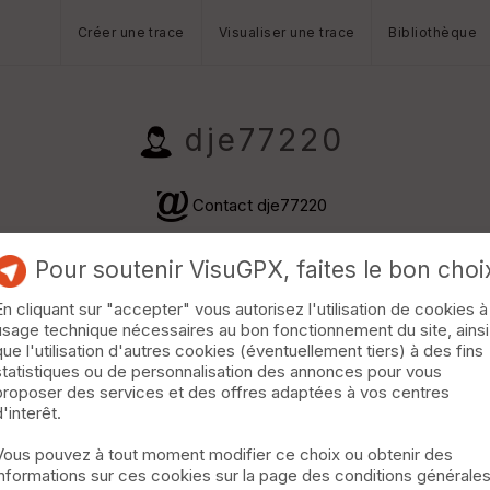
Créer une trace
Visualiser une trace
Bibliothèque
dje77220
Contact dje77220
Pour soutenir VisuGPX, faites le bon choi
En cliquant sur "accepter" vous autorisez l'utilisation de cookies à
usage technique nécessaires au bon fonctionnement du site, ainsi
que l'utilisation d'autres cookies (éventuellement tiers) à des fins
statistiques ou de personnalisation des annonces pour vous
proposer des services et des offres adaptées à vos centres
m · 189 vus · 32 téléchargements ·
d'interêt.
Vous pouvez à tout moment modifier ce choix ou obtenir des
informations sur ces cookies sur la page des conditions générale