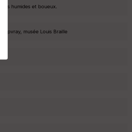
roits humides et boueux.
 Coupvray, musée Louis Braille