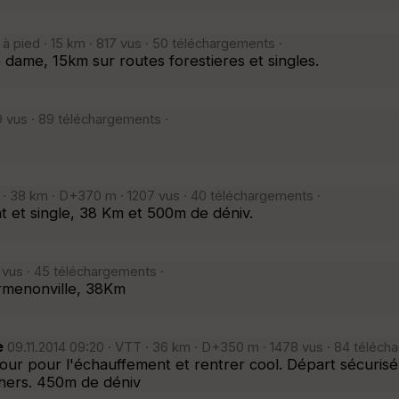
à pied · 15 km · 817 vus · 50 téléchargements ·
 dame, 15km sur routes forestieres et singles.
 vus · 89 téléchargements ·
 · 38 km · D+370 m · 1207 vus · 40 téléchargements ·
t et single, 38 Km et 500m de déniv.
vus · 45 téléchargements ·
Ermenonville, 38Km
e
09.11.2014 09:20 · VTT · 36 km · D+350 m · 1478 vus · 84 téléch
tour pour l'échauffement et rentrer cool. Départ sécuris
chers. 450m de déniv