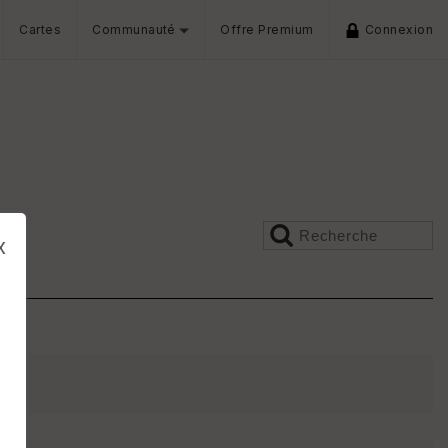
Cartes
Communauté
Offre Premium
Connexion
x
s