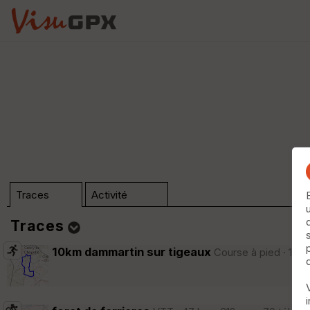
Traces
Activité
Traces
10km dammartin sur tigeaux
Course à pied · 10 k
Dossier (n°0)
Trier