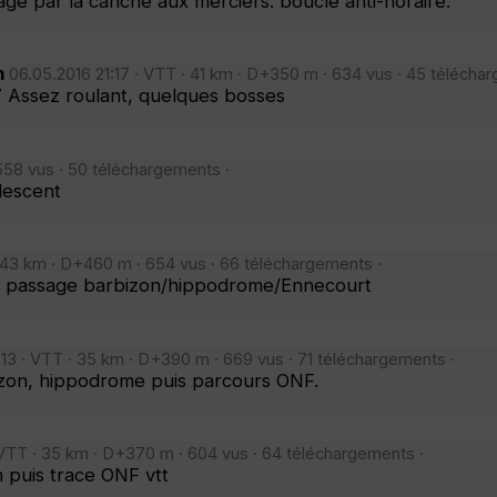
ge par la canche aux merciers. boucle anti-horaire.
n
06.05.2016 21:17 · VTT · 41 km · D+350 m · 634 vus · 45 télécha
7 Assez roulant, quelques bosses
558 vus · 50 téléchargements ·
lescent
 43 km · D+460 m · 654 vus · 66 téléchargements ·
nt passage barbizon/hippodrome/Ennecourt
:13 · VTT · 35 km · D+390 m · 669 vus · 71 téléchargements ·
zon, hippodrome puis parcours ONF.
· VTT · 35 km · D+370 m · 604 vus · 64 téléchargements ·
 puis trace ONF vtt