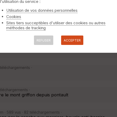
hargements ·
d'utilisation du service :
orêt de Ferrieres. trace roulante sans dénivelé, qlq end
niquement
⚠️ Selon le nombre de traces l'affichage peut-être long
Utilisation de vos données personnelles
Cookies
Sites tiers succeptibles d'utiliser des cookies ou autres
 km · 329 vus · 28 téléchargements ·
méthodes de tracking
le comte, Bailly Romanvilliers, Montry, Esbly. Arrivée à
REFUSER
ACCEPTER
échargements ·
signy, passage par Chaumes, Ozouer le Voulgis, Vilbert
 téléchargements ·
téléchargements ·
re le mont griffon depuis pontault
m · 589 vus · 82 téléchargements ·