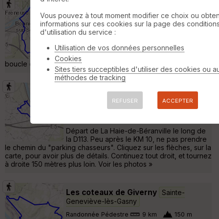
Boucle Freneuse
Freneuse
Vous pouvez à tout moment modifier ce choix ou obten
informations sur ces cookies sur la page des condition
Randonnée Pédestre
14 km
130 m
d'utilisation du service :
Départ (modifié) du parking du Club de
tennis de Freneuse. Au bout de la Rue de
Utilisation de vos données personnelles
l'Eau. Voir les photos Reconnaissance de la
Cookies
boucle de 14 KM en sens anti-horaire. »
Sites tiers succeptibles d'utiliser des cookies ou a
méthodes de tracking
Boucle Jeufosse (en sens horaire)
REFUSER
ACCEPTER
Rolleboise
Randonnée Pédestre
12 km
310 m
Départ de La Haie-de-Béranville le long de
la D113. Peu après le KM 10, ne pas prendre
le chemin du "parking chasseurs". Cliquez sur les flèches, sur la
carte, pour avoir plus de détails. Continuez tout droit, et tournez
à droite 150 mètres plus loin. Voir les photos »
Les coteaux de Giverny
Sainte-
Geneviève-lès-Gasny
Randonnée Pédestre
9 km
150 m