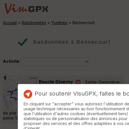
Accueil
>
Randonnées
>
Yvelines
> Bennecourt
Randonnées à Bennecourt
Activité
Boucle Giverny
Sainte-Geneviève-
lès-Gasny
Pour soutenir VisuGPX, faites le b
Randonnée Pédestre
13 km
140 m
Départ parking 43, Le Clos Morin, vers Ste-
En cliquant sur "accepter" vous autorisez l'utilisation 
Geneviève-Lès-Gasny et bouclage sur 7 KM
usage technique nécessaires au bon fonctionnement du 
de plat vers Gommecourt, Limetz-Villez et Moulin "Balkany". A
que l'utilisation d'autres cookies (éventuellement tiers)
peine 13 KM en sens horaire. Voir les photos »
statistiques ou de personnalisation des annonces pour
proposer des services et des offres adaptées à vos c
d'interêt.