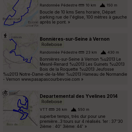
Randonnée Pédestre
10 km
150 m
Boucle de 10 kms Sens horaire, Départ
parking rue de l'église, 100 mètres à gauche
après le pont. »
Bonnières-sur-Seine à Vernon
Rolleboise
Randonnée Pédestre
23 km
430 m
Bonnières-sur-Seine à Vernon %u2013 Le
Mesnil-Renard %u2013 Les Guinets %u2013
Bois de la Roquette %u2013 Jeufosse
%u2013 Notre-Dame-de-la-Mer %u2013 Hameau de Normandie
- Vernon www.pasapascourbevoie.com »
Departemental des Yvelines 2014
Rolleboise
VTT
26 km
550 m
superbe temps, très dur pour une
première...3 tours sur 4 réalisés. 1er : 37'30
2ième : 40' 3ième: 44' »