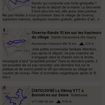
Rando qui comporte une forte grimpette 1
km après le départ de la mairie. La descente
5 kms plus loin est, elle aussi, bien pentue.
Ne pas hésiter à vous promener dans le village de Giverny...
superbes maisons, quelques musées gratuits, galeries d'art... »
Giverny-Rando 10 km sur les hauteurs
du village
Sainte-Geneviève-lès-Gasny
Randonnée Pédestre
10 km
270 m
Jolie petite promenade familiale Attention,
peu après le départ, ne pas craindre de
s'engager dans le chemin vers la droite,
renseigné à tard "propriété privée" Dans la dernière partie, il
est possible de ne pas remonter une dernière fois sur le
plateau et de suivre plutôt le GR qui retourne au village en
courbe de niveau. Plein d'orchidées magnifiques après le 15
mai »
[28/10/2018] La Viking VTT à
Bonnières sur Seine
Rolleboise
VTT
50 km
1170 m