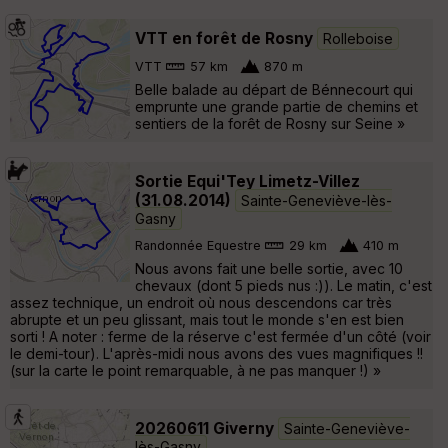
VTT en forêt de Rosny
Rolleboise
VTT
57 km
870 m
Belle balade au départ de Bénnecourt qui
emprunte une grande partie de chemins et
sentiers de la forêt de Rosny sur Seine »
Sortie Equi'Tey Limetz-Villez
(31.08.2014)
Sainte-Geneviève-lès-
Gasny
Randonnée Equestre
29 km
410 m
Nous avons fait une belle sortie, avec 10
chevaux (dont 5 pieds nus :)). Le matin, c'est
assez technique, un endroit où nous descendons car très
abrupte et un peu glissant, mais tout le monde s'en est bien
sorti ! A noter : ferme de la réserve c'est fermée d'un côté (voir
le demi-tour). L'après-midi nous avons des vues magnifiques !!
(sur la carte le point remarquable, à ne pas manquer !) »
20260611 Giverny
Sainte-Geneviève-
lès-Gasny