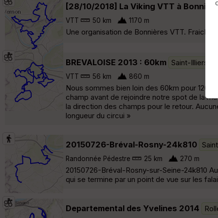
[28/10/2018] La Viking VTT à Bonnière
VTT
50 km
1170 m
Une organisation de Bonnières VTT. Fraicheur,
BREVALOISE 2013 : 60km
Saint-Illiers-l
VTT
56 km
860 m
Nous sommes bien loin des 60km pour 1200m de
champ avant de rejoindre notre spot de la mat
la direction des champs pour le retour. Aucune
longueur du circui »
20150726-Bréval-Rosny-24k810
Saint
Randonnée Pédestre
25 km
270 m
20150726-Bréval-Rosny-sur-Seine-24k810 Aux 
qui se termine par un point de vue sur les fala
Departemental des Yvelines 2014
Rol