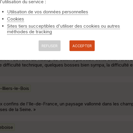
d'utilisation du service :
s sur Seine
Rolleboise
Utilisation de vos données personnelles
Cookies
 terrain sec et gros dénivelé. De beaux points de vues sur la Sein
Sites tiers succeptibles d'utiliser des cookies ou autres
méthodes de tracking
e-Bois
REFUSER
ACCEPTER
 D Mais bon, pour une reprise ça allait bien. Au départ environ
inée : La Forêt de Rosny. 45-50km à parcourir cette belle forêt 
 difficulté technique, quelques bosses bien sympa, la difficulté e
-Illiers-le-Bois
confins de l'Ile-de-France, un paysage vallonné dans les champs
ises de la Seine. »
leboise