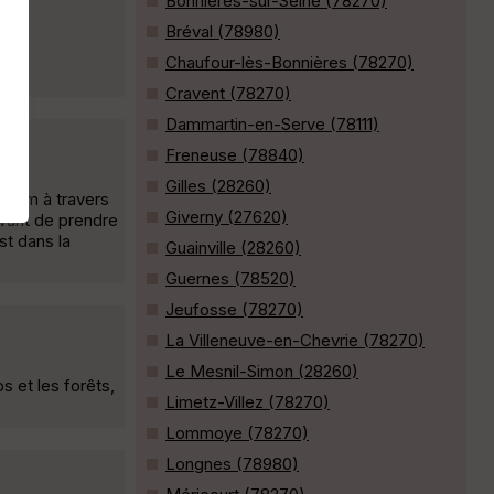
Bonnières-sur-Seine (78270)
Bréval (78980)
Chaufour-lès-Bonnières (78270)
e. »
Cravent (78270)
Dammartin-en-Serve (78111)
Freneuse (78840)
Gilles (28260)
 10km à travers
Giverny (27620)
avant de prendre
st dans la
Guainville (28260)
Guernes (78520)
Jeufosse (78270)
La Villeneuve-en-Chevrie (78270)
Le Mesnil-Simon (28260)
 et les forêts,
Limetz-Villez (78270)
Lommoye (78270)
Longnes (78980)