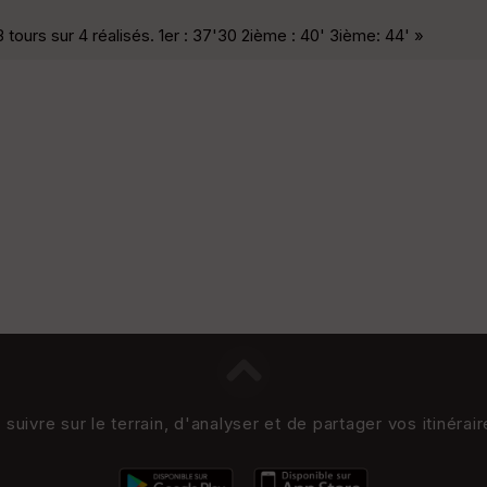
tours sur 4 réalisés. 1er : 37'30 2ième : 40' 3ième: 44' »
uivre sur le terrain, d'analyser et de partager vos itinérai