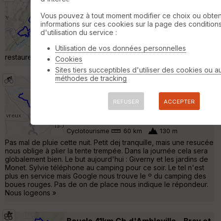
Reconnaissance Circuit La Roche
Guyon
Vétheuil
Vous pouvez à tout moment modifier ce choix ou obten
informations sur ces cookies sur la page des condition
Randonnée Pédestre
14 km
320 m
d'utilisation du service :
14 kms en sens horaire - balisage jaune V14
Utilisation de vos données personnelles
et GR2. Une petite heure d'arrêt pour se
restaurer à la crêperie de La Roche Guyon :-) »
Cookies
Sites tiers succeptibles d'utiliser des cookies ou a
méthodes de tracking
J3 Cyclo 2023; Acte 1 : La Seine -
Épisode 3 : Monet Time et résa au
REFUSER
ACCEPTER
camping des sables d'Olonnes
Rolleboise
Cyclotourisme
60 km
130 m
Pas mal de pluie cette nuit. Petit dej tranquille, mais une resucée
nous oblige à plier la tente trempée. Dans la journée cela sera
globalement bien. Le but aujourd'hui : Giverny et les jardins de
Monet. Sylvie téléphone au camping pour ce soir. Le tel n'est
plus en service mais Google nous trouve le º du camping des
boues rouges. Pas de on de place nous indique le répondeur.
Nous logeons »