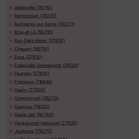
Ambleville (95710)
Bennecourt (78270)
Bonnières-sur-Seine (78270)
Bray-et-Lû (95710)
Bus-Saint-Rémy (27630)
Chaussy (95710)
Écos (27630)
Follainville-Dennemont (78520)
Fourges (27630)
Freneuse (78840)
Gasny (27620)
Gommecourt (78270)
Guernes (78520)
Haute-Isle (95780)
Heubécourt-Haricourt (27630)
Jeufosse (78270)