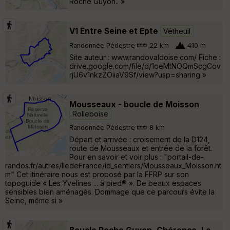
Roche Guyon.. »
V1 Entre Seine et Epte
Vétheuil
Randonnée Pédestre
22 km
410 m
Site auteur : www.randovaldoise.com/ Fiche :
drive.google.com/file/d/1oeMtNOQmScgCov
rjU6v1nkzZOiiaV9Sf/view?usp=sharing »
Mousseaux - boucle de Moisson
Rolleboise
Randonnée Pédestre
8 km
Départ et arrivée : croisement de la D124,
route de Mousseaux et entrée de la forêt.
Pour en savoir et voir plus : "portail-de-
randos.fr/autres/IledeFrance/id_sentiers/Mousseaux_Moisson.ht
m" Cet itinéraire nous est proposé par la FFRP sur son
topoguide « Les Yvelines ... à pied® ». De beaux espaces
sensibles bien aménagés. Dommage que ce parcours évite la
Seine, même si »