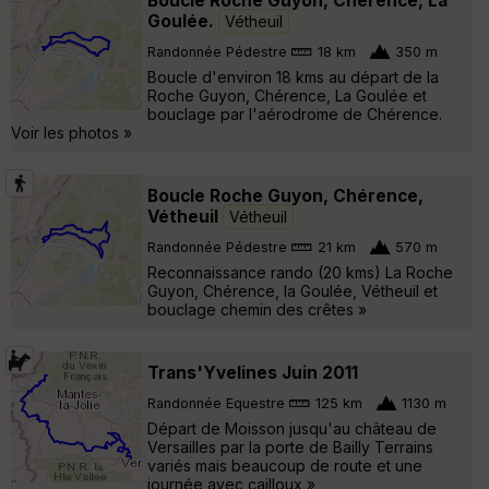
Boucle Roche Guyon, Chérence, La
Goulée.
Vétheuil
Randonnée Pédestre
18 km
350 m
Boucle d'environ 18 kms au départ de la
Roche Guyon, Chérence, La Goulée et
bouclage par l'aérodrome de Chérence.
Voir les photos »
Boucle Roche Guyon, Chérence,
Vétheuil
Vétheuil
Randonnée Pédestre
21 km
570 m
Reconnaissance rando (20 kms) La Roche
Guyon, Chérence, la Goulée, Vétheuil et
bouclage chemin des crêtes »
Trans'Yvelines Juin 2011
Randonnée Equestre
125 km
1130 m
Départ de Moisson jusqu'au château de
Versailles par la porte de Bailly Terrains
variés mais beaucoup de route et une
journée avec cailloux »