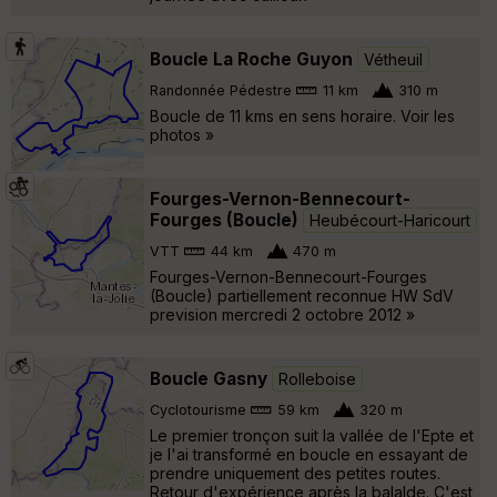
Boucle La Roche Guyon
Vétheuil
Randonnée Pédestre
11 km
310 m
Boucle de 11 kms en sens horaire. Voir les
photos »
Fourges-Vernon-Bennecourt-
Fourges (Boucle)
Heubécourt-Haricourt
VTT
44 km
470 m
Fourges-Vernon-Bennecourt-Fourges
(Boucle) partiellement reconnue HW SdV
prevision mercredi 2 octobre 2012 »
Boucle Gasny
Rolleboise
Cyclotourisme
59 km
320 m
Le premier tronçon suit la vallée de l'Epte et
je l'ai transformé en boucle en essayant de
prendre uniquement des petites routes.
Retour d'expérience après la balalde. C'est