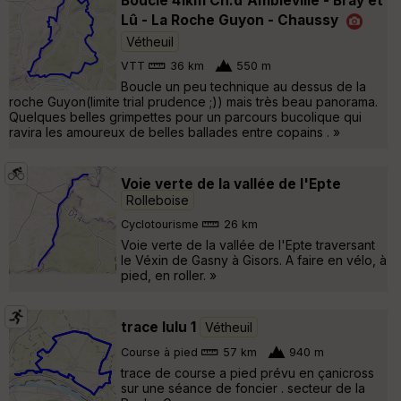
Boucle 41km Ch.d'Ambleville - Bray et
Lû - La Roche Guyon - Chaussy
Vétheuil
VTT
36 km
550 m
Boucle un peu technique au dessus de la
roche Guyon(limite trial prudence ;)) mais très beau panorama.
Quelques belles grimpettes pour un parcours bucolique qui
ravira les amoureux de belles ballades entre copains . »
Voie verte de la vallée de l'Epte
Rolleboise
Cyclotourisme
26 km
Voie verte de la vallée de l'Epte traversant
le Véxin de Gasny à Gisors. A faire en vélo, à
pied, en roller. »
trace lulu 1
Vétheuil
Course à pied
57 km
940 m
trace de course a pied prévu en çanicross
sur une séance de foncier . secteur de la