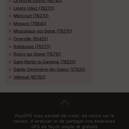
La Roche-Guyon (95780)
Limetz-Villez (78270)
Méricourt (78270)
Moisson (78840)
Mousseaux-sur-Seine (78270)
Omerville (95420)
Rolleboise (78270)
Rosny-sur-Seine (78710)
Saint-Martin-la-Garenne (78520)
Sainte-Geneviève-lès-Gasny (27620)
Vétheuil (95780)
VisuGPX vous permet de créer, de suivre sur le
terrain, d'analyser et de partager vos itinéraires
GPS de façon simple et gratuite