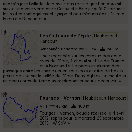
une très jolie ballade. Je n'avais pas réalisé que l'on pouvait
suivre une voie verte entre Gasny et même jusqu'à Gisors mais
les routes sont également sympa et peu fréquentées. J'ai raté
la route à Ducourt et »
Les Coteaux de l'Epte
Heubécourt-
Haricourt
Randonnée Pédestre
16 km
240 m
Une randonnée sur les coteaux des deux
rives de l'Epte, à cheval sur l'Île-de-France
et la Normandie. Le parcours alterne des
passages entre les champs et en sous-bois et offre de beaux
points de vue sur la vallée de l'Epte. Deux églises, un moulin et
un beau corps de ferme avec pigeonnier sont à découvrir. »
Fourges - Vernon
Heubécourt-Haricourt
VTT
42 km
460 m
Fourges - Vernon, boucle réalisée le 4 avril
2012, repris pour le mercredi 25 septembre
2013 HW SdV »