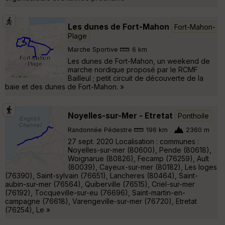
Les dunes de Fort-Mahon
Fort-Mahon-
Plage
Marche Sportive
6 km
Les dunes de Fort-Mahon, un weekend de
marche nordique proposé par le RCMF
Bailleul ; petit circuit de découverte de la
baie et des dunes de Fort-Mahon. »
Noyelles-sur-Mer - Etretat
Ponthoile
Randonnée Pédestre
196 km
2360 m
27 sept. 2020 Localisation : communes :
Noyelles-sur-mer (80600), Pende (80618),
Woignarue (80826), Fecamp (76259), Ault
(80039), Cayeux-sur-mer (80182), Les loges
(76390), Saint-sylvain (76651), Lancheres (80464), Saint-
aubin-sur-mer (76564), Quiberville (76515), Criel-sur-mer
(76192), Tocqueville-sur-eu (76696), Saint-martin-en-
campagne (76618), Varengeville-sur-mer (76720), Etretat
(76254), Le »