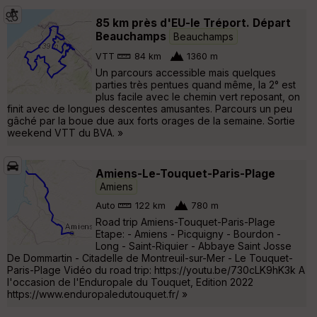
85 km près d'EU-le Tréport. Départ
Beauchamps
Beauchamps
VTT
84 km
1360 m
Un parcours accessible mais quelques
parties très pentues quand même, la 2° est
plus facile avec le chemin vert reposant, on
finit avec de longues descentes amusantes. Parcours un peu
gâché par la boue due aux forts orages de la semaine. Sortie
weekend VTT du BVA. »
Amiens-Le-Touquet-Paris-Plage
Amiens
Auto
122 km
780 m
Road trip Amiens-Touquet-Paris-Plage
Etape: - Amiens - Picquigny - Bourdon -
Long - Saint-Riquier - Abbaye Saint Josse
De Dommartin - Citadelle de Montreuil-sur-Mer - Le Touquet-
Paris-Plage Vidéo du road trip: https://youtu.be/730cLK9hK3k A
l'occasion de l'Enduropale du Touquet, Edition 2022
https://www.enduropaledutouquet.fr/ »