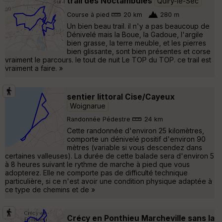
trail des Noctambules
Quiry-le-Sec
Course à pied
20 km
280 m
Un bien beau trail. il n'y a pas beaucoup de
Dénivelé mais la Boue, la Gadoue, l'argile
bien grasse, la terre meuble, et les pierres
bien glissante, sont bien présentes et corse
vraiment le parcours. le tout de nuit Le TOP du TOP. ce trail est
vraiment a faire. »
sentier littoral Cise/Cayeux
Woignarue
Randonnée Pédestre
24 km
Cette randonnée d'environ 25 kilomètres,
comporte un dénivelé positif d'environ 90
mètres (variable si vous descendez dans
certaines valleuses). La durée de cette balade sera d'environ 5
à 8 heures suivant le rythme de marche à pied que vous
adopterez. Elle ne comporte pas de difficulté technique
particulière, si ce n'est avoir une condition physique adaptée à
ce type de chemins et de »
Crécy en Ponthieu Marcheville sans la