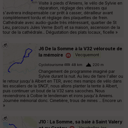
Visite à pieds d'Amiens, le vélo de Sylvie en
réparation, réglage des vitesses qui
s'avérera indispensable car prêt à casser, dérailleur avant
complètement tordu et réglage des plaquettes de frein.
Cathédrale avec audio-guide très intéressant, quartier de St
Leu, parcours Jules Verne (bof) et sa maison, ascension de la
tour de la cathédrale... Dégustation des plats locaux, ficelle »
J6 De la Somme à la V32 véloroute de
la mémoire
Vecquemont
Cyclotourisme
48 km
220 m
Changement de programme imaginé par
Sylvie durant la nuit. Au lieu de faire l'aller ou
le retour jusqu'à Albert en TER, avec mes manips de vélo dans
les escaliers de la SNCF, nous allons planter la tente à Albert,
puis continuer un bout de la V32 sans sacoches. Nous
reviendrons à Colbie le lendemain et irons jusqu'à Amiens.
Journée mémorial donc. Cimetière, trous de mines ... Encore un
»
J10 : La Somme, sa baie à Saint Valery
et au Crotoy
Vauchelles-les-