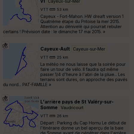
v1
Cayeux-sur-Mer
VTT
53 km
Cayeux - Fort-Mahon. HW dreaft version 1
Quatrième étape du Pntoise la mer 2015.
Attention au dénivelé qui pourrait rebuter
certains ! Prévision date : le dimanche 17 mai 2015. »
Cayeux-Ault
Cayeux-sur-Mer
VTT
25 km
La météo ne nous laisse que la soirée pour
faire un tour de vélo. Il faudra qd même
passer 1/4 d'heure à l'abri de la pluie... Les
terrains sont dures, on approche des pavés
du nord... PAT-FAMILLE »
L'arrière pays de St Valéry-sur-
Somme
Vaudricourt
VTT
26 km
Départ : Parking du Cap Hornu Le début de
l'itinéraire donne un bel aperçu de la baie
de Somme avant de pénétrer dans l'arrière