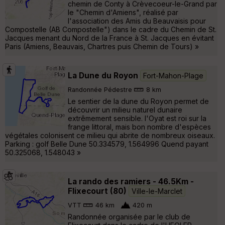
chemin de Conty à Crèvecoeur-le-Grand par
le "Chemin d'Amiens", réalisé par
l'association des Amis du Beauvaisis pour
Compostelle (AB Compostelle") dans le cadre du Chemin de St.
Jacques menant du Nord de la France à St. Jacques en évitant
Paris (Amiens, Beauvais, Chartres puis Chemin de Tours) »
La Dune du Royon
Fort-Mahon-Plage
Randonnée Pédestre
8 km
Le sentier de la dune du Royon permet de
découvrir un milieu naturel dunaire
extrêmement sensible. l'Oyat est roi sur la
frange littoral, mais bon nombre d'espèces
végétales colonisent ce milieu qui abrite de nombreux oiseaux.
Parking : golf Belle Dune 50.334579, 1.564996 Quend payant
50.325068, 1.548043 »
La rando des ramiers - 46.5Km -
Flixecourt (80)
Ville-le-Marclet
VTT
46 km
420 m
Randonnée organisée par le club de