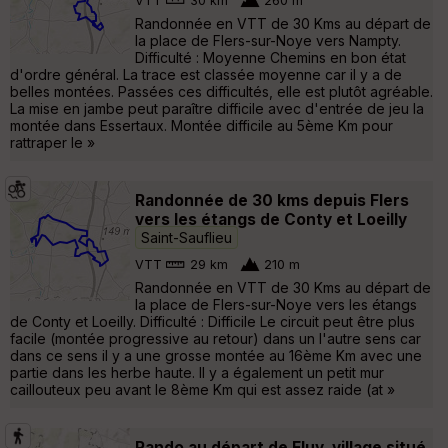
VTT
30 km
260 m
Randonnée en VTT de 30 Kms au départ de
la place de Flers-sur-Noye vers Nampty.
Difficulté : Moyenne Chemins en bon état
d'ordre général. La trace est classée moyenne car il y a de
belles montées. Passées ces difficultés, elle est plutôt agréable.
La mise en jambe peut paraître difficile avec d'entrée de jeu la
montée dans Essertaux. Montée difficile au 5ème Km pour
rattraper le »
Randonnée de 30 kms depuis Flers
vers les étangs de Conty et Loeilly
Saint-Sauflieu
VTT
29 km
210 m
Randonnée en VTT de 30 Kms au départ de
la place de Flers-sur-Noye vers les étangs
de Conty et Loeilly. Difficulté : Difficile Le circuit peut être plus
facile (montée progressive au retour) dans un l'autre sens car
dans ce sens il y a une grosse montée au 16ème Km avec une
partie dans les herbe haute. Il y a également un petit mur
caillouteux peu avant le 8ème Km qui est assez raide (at »
Rando au départ de Fluy, village situé