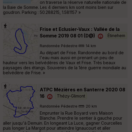
on traverse la réserve naturelle nationale de
la Baie de Somme. Les 4 derniers km sont moins bien sur
goudron. Parking : 50.288215, 1.581157 »
Frise et Eclusier-Vaux : Vallée de la
Somme 2019 08 01 (D@)
Étinehem
Randonnée Pédestre
14 km
Au départ de Frise. Randonnée au bord de
l'eau mais aussi en prenant un peu de
hauteur vers les belvédères de Vaux et Frise. Très beaux
paysages des étangs. Souvenirs de la 1ère guerre mondiale au
belvédère de Frise. »
ATPC Mézières en Santerre 2020 08
16
Thézy-Glimont
Randonnée Pédestre
20 km
Emprunter la Rue Boyard vers Maison
Blanche. Prendre le sentier à gauche pour
aller jusqu'à Demuin. En longeant La Luce, gagner Courcelles
puis longer La Margot pour atteindre Ignaucourt et aller