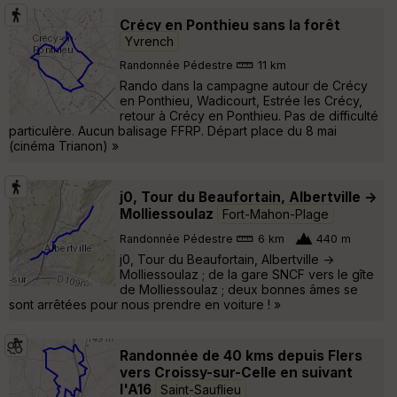
Crécy en Ponthieu sans la forêt
Yvrench
Randonnée Pédestre
11 km
Rando dans la campagne autour de Crécy
en Ponthieu, Wadicourt, Estrée les Crécy,
retour à Crécy en Ponthieu. Pas de difficulté
particulère. Aucun balisage FFRP. Départ place du 8 mai
(cinéma Trianon) »
j0, Tour du Beaufortain, Albertville ->
Molliessoulaz
Fort-Mahon-Plage
Randonnée Pédestre
6 km
440 m
j0, Tour du Beaufortain, Albertville ->
Molliessoulaz ; de la gare SNCF vers le gîte
de Molliessoulaz ; deux bonnes âmes se
sont arrêtées pour nous prendre en voiture ! »
Randonnée de 40 kms depuis Flers
vers Croissy-sur-Celle en suivant
l'A16
Saint-Sauflieu