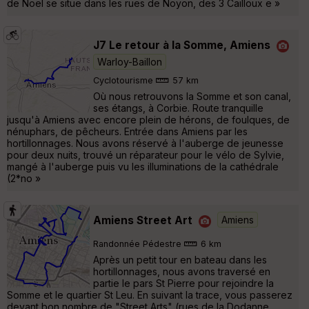
de Noël se situe dans les rues de Noyon, des 3 Cailloux e »
J7 Le retour à la Somme, Amiens
Warloy-Baillon
Cyclotourisme
57 km
Où nous retrouvons la Somme et son canal,
ses étangs, à Corbie. Route tranquille
jusqu'à Amiens avec encore plein de hérons, de foulques, de
nénuphars, de pêcheurs. Entrée dans Amiens par les
hortillonnages. Nous avons réservé à l'auberge de jeunesse
pour deux nuits, trouvé un réparateur pour le vélo de Sylvie,
mangé à l'auberge puis vu les illuminations de la cathédrale
(2*no »
Amiens Street Art
Amiens
Randonnée Pédestre
6 km
Après un petit tour en bateau dans les
hortillonnages, nous avons traversé en
partie le pars St Pierre pour rejoindre la
Somme et le quartier St Leu. En suivant la trace, vous passerez
devant bon nombre de "Street Arts" (rues de la Dodanne,