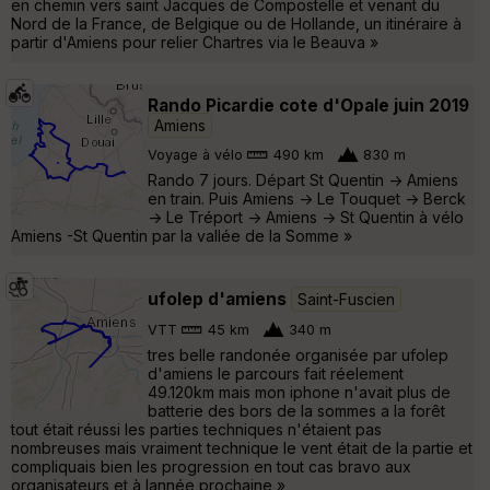
en chemin vers saint Jacques de Compostelle et venant du
Nord de la France, de Belgique ou de Hollande, un itinéraire à
partir d'Amiens pour relier Chartres via le Beauva »
Rando Picardie cote d'Opale juin 2019
Amiens
Voyage à vélo
490 km
830 m
Rando 7 jours. Départ St Quentin -> Amiens
en train. Puis Amiens -> Le Touquet -> Berck
-> Le Tréport -> Amiens -> St Quentin à vélo
Amiens -St Quentin par la vallée de la Somme »
ufolep d'amiens
Saint-Fuscien
VTT
45 km
340 m
tres belle randonée organisée par ufolep
d'amiens le parcours fait réelement
49.120km mais mon iphone n'avait plus de
batterie des bors de la sommes a la forêt
tout était réussi les parties techniques n'étaient pas
nombreuses mais vraiment technique le vent était de la partie et
compliquais bien les progression en tout cas bravo aux
organisateurs et à lannée prochaine »