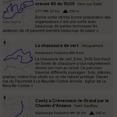
creuse 80 du 15/05
Vers-sur-Selle
VTT
22 km
250 m
Bonne sortie vtt très bonne préparation des
organisateurs c'est une sortie avec
beaucoup de parties techniques les
amateurs de vtt peuvent prendre beaucoup de plaisir »
La chaussure de vert
Vecquemont
Randonnée Pédestre
8 km
La chaussure de vert, 8 km, 2h30 Son tracé
en forme de chaussure a tout naturellement
donné son nom au circuit. Ce parcours
traverse différents paysages : bois, pâtures,
prairies, rivière tous situés sur un site naturel protégé. Départ :
rue du Pauchelet à La Neuville-Corbie Arrivée : église de La
Neuville-Corbie »
Conty à Crèvecoeur-le-Grand par le
Chemin d'Amiens
Saint-Sauflieu
Randonnée Pédestre
39 km
240 m