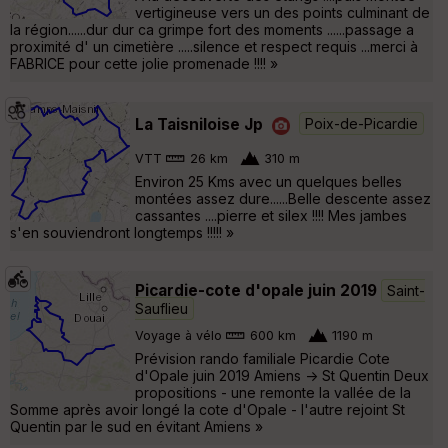
vertigineuse vers un des points culminant de
la région......dur dur ca grimpe fort des moments ......passage a
proximité d' un cimetière .....silence et respect requis ...merci à
FABRICE pour cette jolie promenade !!!! »
La Taisniloise Jp
Poix-de-Picardie
VTT
26 km
310 m
Environ 25 Kms avec un quelques belles
montées assez dure......Belle descente assez
cassantes ....pierre et silex !!!! Mes jambes
s'en souviendront longtemps !!!!! »
Picardie-cote d'opale juin 2019
Saint-
Sauflieu
Voyage à vélo
600 km
1190 m
Prévision rando familiale Picardie Cote
d'Opale juin 2019 Amiens -> St Quentin Deux
propositions - une remonte la vallée de la
Somme après avoir longé la cote d'Opale - l'autre rejoint St
Quentin par le sud en évitant Amiens »