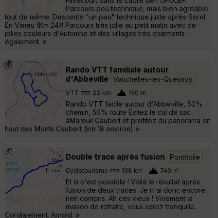
Flixecourt dans le cadre de l'UFOLEP.
Parcours peu technique, mais bien agréable
tout de même. Descente "un peu" technique juste après Sorel
En Vimeu (Km 24)! Parcours très jolie au petit matin avec de
jolies couleurs d'Automne et des villages très charmants
également. »
Rando VTT familiale autour
d'Abbeville
Vauchelles-les-Quesnoy
VTT
22 km
150 m
Rando VTT facile autour d'Abbeville, 50%
chemin, 50% route Evitez le cul de sac
àMareuil Caubert et profitez du panorama en
haut des Monts Caubert (km 18 environ) »
Double trace après fusion
Ponthoile
Cyclotourisme
138 km
740 m
Et si c'est possible ! Voilà le résultat après
fusion de deux traces. Je n'ai donc encore
rien compris. Ah ces vieux ! Vivement la
maison de retraite, vous serez tranquille.
Cordialement. Arnold. »