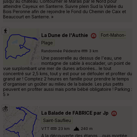
jusqu'au château. Contourner le Marais par le Nord pour
atteindre Cayeux en Santerre. Suivre plein Sud la Vallée du
Bois Peronne afin de rejoindre le Fond du Chemin de Caix et
Beaucourt en Santerre. »
La Dune de l'Authie
Fort-Mahon-
Plage
Randonnée Pédestre
3 km
Une passerelle au dessus de l'eau, une
montagne de sable à escalader, un point de
vue surplombant une mer de dunes arborées... le tout
concentré sur 2,5 kms, tout y est pour se défouler et profiter du
grand air ! Comptez 2 heures en famille pour prendre le temps
d'organiser un goûter au milieu de la balade. Les plus petits
peuvent en profiter aussi mais porte bébé obligatoire ! Parking :
5 »
La Balade de FABRICE par Jp
Saint-Sauflieu
VTT
23 km
240 m
A la découverte des étangs ....puis montée