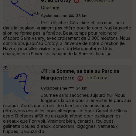
Quesnoy
Cyclotourisme
38 km
Petit déj chez Géraldine et son mari, inclu
dans la location, vraiment pas chère pour le coup. Nuit bruyante
si on ne ferme pas la fenêtre. Beau temps pour rejoindre
d'abord Saint Valery, avec croisement de 2 000 moutons. Nous
continuons jusqu'au Crotoy, à l'inverse de notre direction (le
Havre) pour aller visiter le parc du Marquenterre. Gros
changement d'avec les canaux de la Somme, la bai »
J11 : la Somme, sa baie au Parc de
Marquenterre
Le Crotoy
Cyclotourisme
34 km
Journée sans sacoches aujourd'hui. Nous
longeons la baie pour aller visiter le parc aux
oiseaux. Après une erreur de direction, où nous nous
retrouvons ensablés, nous atteignons le parc. Circuit de 6kms
avec 13 étapes affût ou un guide attend pour expliquer les
oiseaux que l'on voit. Vraiment bien, canards, foulques,
galinette poules d'eaux, cormorans, cigognes, vanneaux
huppés, balbuzard »