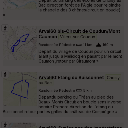
Départ du parking des écoles de Choisy au
Bac direction forêt de l'Aigle pour rejoindre
la chapelle des 3 chênes(circuit en boucle)
»
Arval60 bis-Circuit de Coudun/Mont
Caumon
Villers-sur-Coudun
Randonnée Pédestre
11 km
160 m
Départ du village de Coudun pour un circuit
allant jusqu'a Mélicicq en pasant par le mont
Caumon ,retour par Giraumont »
Arval60:Etang du Buissonnet
Choisy-
au-Bac
Randonnée Pédestre
5 km
Départdu parking du Tréan au pied des
Beaux Monts Circuit en boucle sens inverse
horaire Prendre direction de l'etang du
Buissonnet retour par les grilles du château de Compiégne »