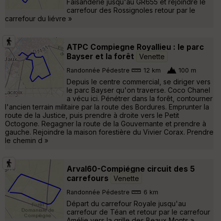
Faisanderie jusqu'au GR655 et rejoindre le
carrefour des Rossignoles retour par le
carrefour du liévre »
ATPC Compiegne Royallieu : le parc
Bayser et la forêt
Venette
Randonnée Pédestre
12 km
100 m
Depuis le centre commercial, se diriger vers
le parc Bayser qu'on traverse. Coco Chanel
a vécu ici. Pénétrer dans la forêt, contourner
l'ancien terrain militaire par la route des Bordures. Emprunter la
route de la Justice, puis prendre à droite vers le Petit
Octogone. Regagner la route de la Gouvernante et prendre à
gauche. Rejoindre la maison forestière du Vivier Corax. Prendre
le chemin d »
Arval60-Compiégne circuit des 5
carrefours
Venette
Randonnée Pédestre
6 km
Départ du carrefour Royale jusqu'au
carrefour de Téan et retour par le carrefour
Amélie vers la grille des Beaux Monts »