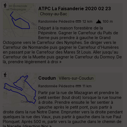
ATPC La Faisanderie 2020 02 23
Choisy-au-Bac
Randonnée Pédestre
12 km
100 m
Départ à la maison forestière de la
Pépinière. Gagner le Carrefour du Puits de
Berne puis prendre à gauche le Grand
Octogone vers le Carrefour des Nymphes. Se diriger vers le
Carrefour de Normandie puis gagner le Carrefour d'Humières
en passant par le Carrefour des Mares St Louis. Aller jusqu'au
Carrefour de la Muette puis gagner le Carrefour du Dormoy. De
là, prendre légèrement à droi »
Coudun
Villers-sur-Coudun
Randonnée Pédestre
11 km
Partir par la rue de Mazagran et prendre le
petit sentier (tout droit) lorsque la rue tourne
à droite. Prendre ensuite le 1er sentier à
gauche après le petit pont, puis partir à
droite dans la rue Notre Dame. Emprunter vers la droite pendant
quelques la rue des Vaux, puis partir à gauche dans la rue Paul
Plonquet. Après 500 m, partir vers la gauche dans le chemin de
la Nacelle (direction Nor »