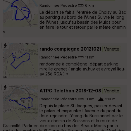
Randonnée Pédestre
6 km
Le départ se fait à l'entrée de Choisy au Bac
au parking au bord de l'Aines Suivre le long
de l'Aines jusqu'au bassin des Muids pour
en faire le tour et retour par le même chemin.
»
rando compiegne 20121021
Venette
Randonnée Pédestre
11 km
randonnée à compiègne, départ parking
mireille grenet ( angle av.huy et av.royal lieu-
av 25è RGA ) »
ATPC Telethon 2018-12-08
Venette
Randonnée Pédestre
11 km
210 m
Depuis la place St Jacques, passer devant
le palais et emprunter l'Avenue du pont du
Jour. rejoindre l'étang du Buissonnet par le
vieux chemin de Soissons et la route de
Grainvillé. Partir en direction du bas des Beaux Monts par la
route des ventes de St Corneille. Prendre la route du Mont des