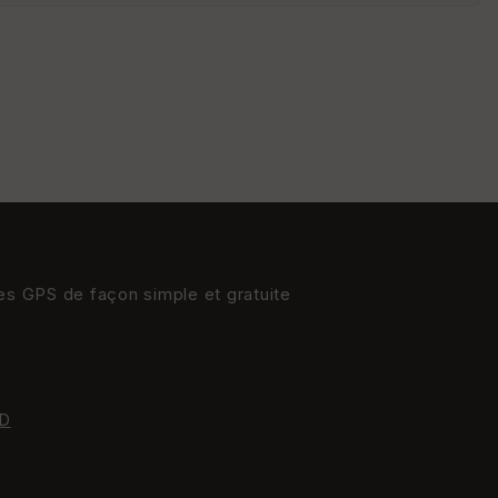
s
St
re
et
Vi
e
w
res GPS de façon simple et gratuite
D