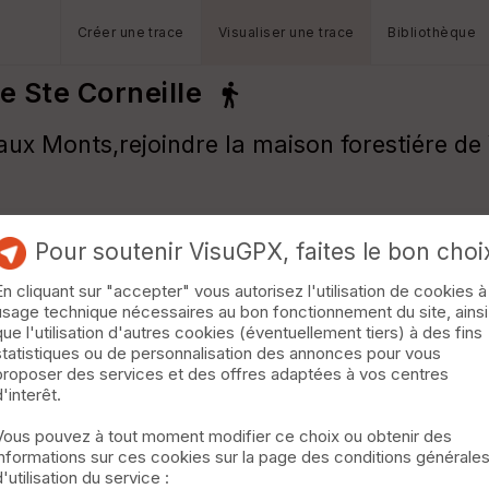
Créer une trace
Visualiser une trace
Bibliothèque
e Ste Corneille
ux Monts,rejoindre la maison forestiére de 
Pour soutenir VisuGPX, faites le bon choi
En cliquant sur "accepter" vous autorisez l'utilisation de cookies à
usage technique nécessaires au bon fonctionnement du site, ainsi
que l'utilisation d'autres cookies (éventuellement tiers) à des fins
statistiques ou de personnalisation des annonces pour vous
proposer des services et des offres adaptées à vos centres
d'interêt.
Vous pouvez à tout moment modifier ce choix ou obtenir des
informations sur ces cookies sur la page des conditions générale
d'utilisation du service :