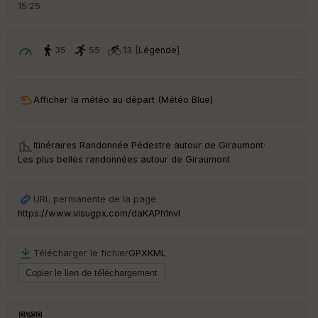
d
15:25
é
p
ar
t
35
55
13 [
Légende
]
ar
ri
v
Afficher la météo au départ (Météo Blue)
é
e
Itinéraires Randonnée Pédestre autour de
Giraumont
·
C
Les plus belles randonnées autour de Giraumont
ou
le
ur
URL permanente de la page
https://www.visugpx.com/daKAPh1nvI
Télécharger le fichier
GPX
KML
Ep
ai
ss
eu
r