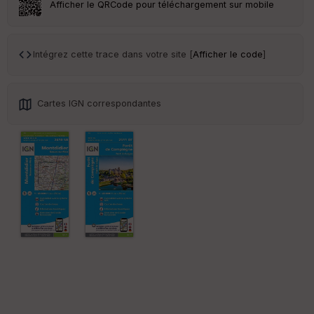
Afficher le QRCode pour téléchargement sur mobile
Tr
an
sp
Intégrez cette trace dans votre site [
Afficher le code
]
ar
en
ce
Cartes IGN correspondantes
Po
int
illé
s
S
e
n
s
St
re
et
Vi