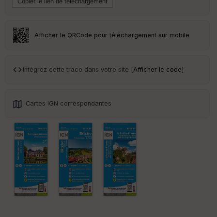
ai
ss
eu
r
Afficher le QRCode pour téléchargement sur mobile
Tr
an
sp
Intégrez cette trace dans votre site [
Afficher le code
]
ar
en
ce
Cartes IGN correspondantes
Po
int
illé
s
S
e
n
s