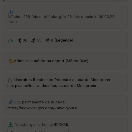
ic
he
r
Affichée 158 fois et téléchargée 26 fois depuis le 30.03.25
d
09:13
é
p
ar
t
36
55
8 [
Légende
]
ar
ri
v
Afficher la météo au départ (Météo Blue)
é
e
Itinéraires Randonnée Pédestre autour de
Montbronn
·
C
Les plus belles randonnées autour de Montbronn
ou
le
ur
URL permanente de la page
https://www.visugpx.com/ZmVqiqZJKX
Télécharger le fichier
GPX
KML
Ep