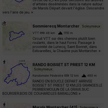
d'artistes disséminées dans la nature autour
de Marols Départ devant l'église. Descendre
vers l'aire de jeu. »
Sommierecq Montarcher
Soleymieux
VTT
46 km
1110 m
Circuit VTT sur des chemins plutôt bien
roulants, dans le haut Forez. Passage à
proximité de Luriecq, Saint Bonnet, dans
Estivareilles, la Chaulme puis Montarcher. »
RANDO BOISSET ST PRIEST 12 KM
Soleymieux
Randonnée Pédestre
12 km
460 m
RANDO EN BOUCLE DEPART ARRIVEE
BOISSET ST PRIEST 12 KM.LES GRANGES.LE
PERRIER.MOULIN DE LA GRAVE.SUC
BOURGIER.BOIS DE COUHARD.LES BARAILLONS »
Marols Montarcher (42)
Soleymieux