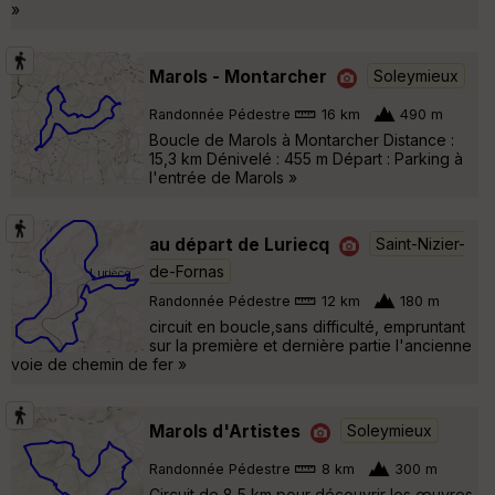
»
Marols - Montarcher
Soleymieux
Randonnée Pédestre
16 km
490 m
Boucle de Marols à Montarcher Distance :
15,3 km Dénivelé : 455 m Départ : Parking à
l'entrée de Marols »
au départ de Luriecq
Saint-Nizier-
de-Fornas
Randonnée Pédestre
12 km
180 m
circuit en boucle,sans difficulté, empruntant
sur la première et dernière partie l'ancienne
voie de chemin de fer »
Marols d'Artistes
Soleymieux
Randonnée Pédestre
8 km
300 m
Circuit de 8,5 km pour découvrir les œuvres