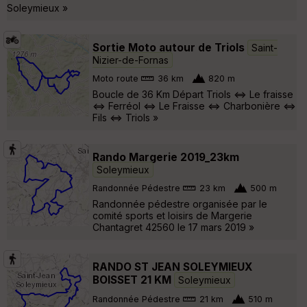
Soleymieux »
Sortie Moto autour de Triols
Saint-
Nizier-de-Fornas
Moto route
36 km
820 m
Boucle de 36 Km Départ Triols <=> Le fraisse
<=> Ferréol <=> Le Fraisse <=> Charbonière <=>
Fils <=> Triols »
Rando Margerie 2019_23km
Soleymieux
Randonnée Pédestre
23 km
500 m
Randonnée pédestre organisée par le
comité sports et loisirs de Margerie
Chantagret 42560 le 17 mars 2019 »
RANDO ST JEAN SOLEYMIEUX
BOISSET 21 KM
Soleymieux
Randonnée Pédestre
21 km
510 m