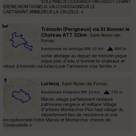
SOLEYMIEUX.COUHARD.FONTASSOT.CHANT
EREINE.MONTAGNEUX.VAU.CHASSAGNEUX.LE
CARTARANT.ANNEZIEUX.LA CRUZILLE. »
Trémolin (Perigneux) via St Bonnet le
Chateau ATT 32km
Saint-Nizier-de-
Fornas
Randonnée en attelage
32 km
600 m
sortie attelage au depart de tremolin pique
nique plan d'eau st bonnet le chateaux et
retour à tremolin via luriecq par l'ancienne voie ferrée. »
Luriecq
Saint-Nizier-de-Fornas
Randonnée Pédestre
23 km
730 m
Marols village parfaitement restauré
patrimoine religieux et militaire Village
d'artistes Montarcher Plus haut village du
département lieu de resistance et vue
exceptionnelle Entre Marols et Montarcher chemin de
Compostelle »