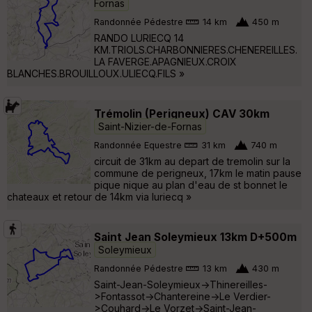
Fornas
Randonnée Pédestre
14 km
450 m
RANDO LURIECQ 14
KM.TRIOLS.CHARBONNIERES.CHENEREILLES.
LA FAVERGE.APAGNIEUX.CROIX
BLANCHES.BROUILLOUX.ULIECQ.FILS »
Trémolin (Perigneux) CAV 30km
Saint-Nizier-de-Fornas
Randonnée Equestre
31 km
740 m
circuit de 31km au depart de tremolin sur la
commune de perigneux, 17km le matin pause
pique nique au plan d'eau de st bonnet le
chateaux et retour de 14km via luriecq »
Saint Jean Soleymieux 13km D+500m
Soleymieux
Randonnée Pédestre
13 km
430 m
Saint-Jean-Soleymieux->Thinereilles-
>Fontassot->Chantereine->Le Verdier-
>Couhard->Le Vorzet->Saint-Jean-