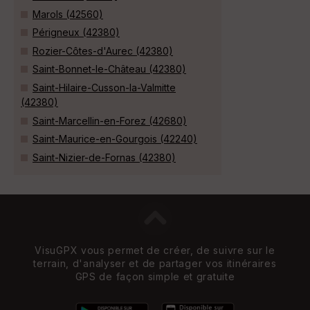
Marols (42560)
Périgneux (42380)
Rozier-Côtes-d'Aurec (42380)
Saint-Bonnet-le-Château (42380)
Saint-Hilaire-Cusson-la-Valmitte
(42380)
Saint-Marcellin-en-Forez (42680)
Saint-Maurice-en-Gourgois (42240)
Saint-Nizier-de-Fornas (42380)
VisuGPX vous permet de créer, de suivre sur le
terrain, d'analyser et de partager vos itinéraires
GPS de façon simple et gratuite