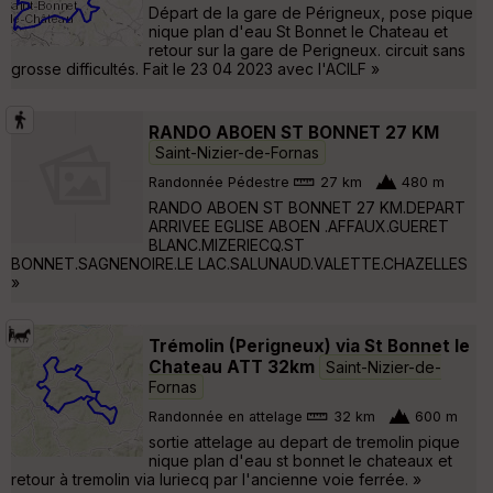
Départ de la gare de Périgneux, pose pique
nique plan d'eau St Bonnet le Chateau et
retour sur la gare de Perigneux. circuit sans
grosse difficultés. Fait le 23 04 2023 avec l'ACILF »
RANDO ABOEN ST BONNET 27 KM
Saint-Nizier-de-Fornas
Randonnée Pédestre
27 km
480 m
RANDO ABOEN ST BONNET 27 KM.DEPART
ARRIVEE EGLISE ABOEN .AFFAUX.GUERET
BLANC.MIZERIECQ.ST
BONNET.SAGNENOIRE.LE LAC.SALUNAUD.VALETTE.CHAZELLES
»
Trémolin (Perigneux) via St Bonnet le
Chateau ATT 32km
Saint-Nizier-de-
Fornas
Randonnée en attelage
32 km
600 m
sortie attelage au depart de tremolin pique
nique plan d'eau st bonnet le chateaux et
retour à tremolin via luriecq par l'ancienne voie ferrée. »