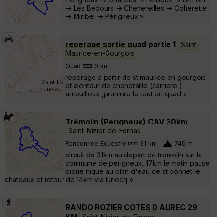
-> Les Bedours -> Chenereilles -> Coherette
-> Miribel -> Périgneux »
reperage sortie quad partie 1
Saint-
Maurice-en-Gourgois
Quad
0 km
reperage a partir de st maurice en gourgois
et alentour de cheneraille (carriere )
antouilleux ,pruniere le tout en quad »
Trémolin (Perigneux) CAV 30km
Saint-Nizier-de-Fornas
Randonnée Equestre
31 km
740 m
circuit de 31km au depart de tremolin sur la
commune de perigneux, 17km le matin pause
pique nique au plan d'eau de st bonnet le
chateaux et retour de 14km via luriecq »
RANDO ROZIER COTES D AUREC 29
KM
Saint-Nizier-de-Fornas