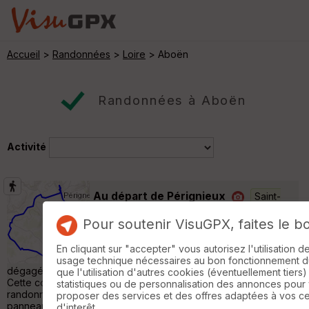
Accueil
>
Randonnées
>
Loire
> Aboën
Randonnées à Aboën
Activité
Au départ de Pérignieux
Saint-
Nizier-de-Fornas
Pour soutenir VisuGPX, faites le b
Randonnée Pédestre
10 km
190 m
Au départ de la Mairie, circuit en boucle ne
En cliquant sur "accepter" vous autorisez l'utilisation 
présentant aucune difficulté. Paysage très
usage technique nécessaires au bon fonctionnement du 
dégagé avec vue sur le Forez et Saint-Bonnet le Château.
que l'utilisation d'autres cookies (éventuellement tiers)
Cette commune possède beaucoup de chemins balisés pour
statistiques ou de personnalisation des annonces pour
randonnée pédestre ou VTT. Ils sont indiqués sur des
proposer des services et des offres adaptées à vos c
panneaux du parking de la Mairie. Cette balade ne fait pas
d'interêt.