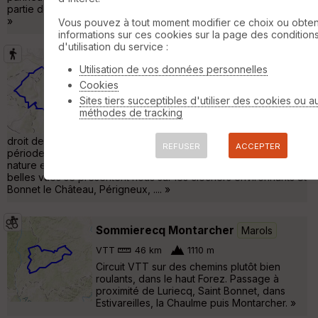
partie de topo guide mais emprunte différents chemins balisés.
»
Vous pouvez à tout moment modifier ce choix ou obten
informations sur ces cookies sur la page des condition
d'utilisation du service :
Au départ d' Aboën
Saint-Nizier-
Utilisation de vos données personnelles
de-Fornas
Cookies
Sites tiers succeptibles d'utiliser des cookies ou a
Randonnée Pédestre
9 km
250 m
méthodes de tracking
De nombreuses balades sont proposées au
départ d'Aboën voir affichage sur le côté
droit de l'église Celle-ci ne présente aucune difficulté En cette
REFUSER
ACCEPTER
période de printemps et après une période très pluvieuse la
nature est très verdoyante. Tout au long de cette balade de
belles vues se présentent nous sur les clochers environnants St
Bonnet le Château, Périgneux, .... »
Sommierecq Montarcher
Marols
VTT
46 km
1110 m
Circuit VTT sur des chemins plutôt bien
roulants, dans le haut Forez. Passage à
proximité de Luriecq, Saint Bonnet, dans
Estivareilles, la Chaulme puis Montarcher. »