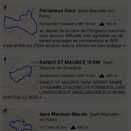
Périgneux Gare
Saint-Marcellin-en-
Forez
Randonnée Pédestre
10 km
160 m
au départ de la Gare de Périgneux parcours
sans aucune difficulté, très agréable car de
beaux paysages en permanence le GPS
s'est arrêté sur 200m environ mais le chemin est bien indiqué »
RANDO ST MAURICE 13 KM
Saint-
Maurice-en-Gourgois
Randonnée Pédestre
13 km
340 m
RANDO ST MAURICE 13KM .DEPART MAIRIE
.CHABANNE.CHAIZENEUVE.POMMEROL.GABE
LON.ROCHEGUT.ANGELARD.EMILIEUX.MONS.
CHATEAU LE BOIS »
gare Marieux-Marols
Saint-Marcellin-
en-Forez
VTT
30 km
580 m