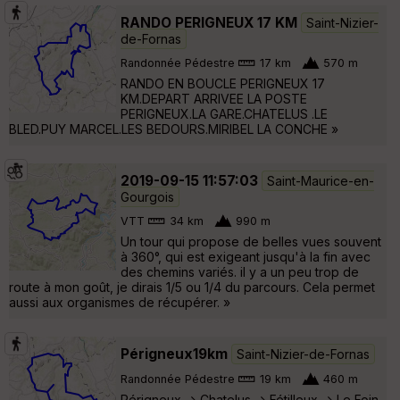
RANDO PERIGNEUX 17 KM
Saint-Nizier-
de-Fornas
Randonnée Pédestre
17 km
570 m
RANDO EN BOUCLE PERIGNEUX 17
KM.DEPART ARRIVEE LA POSTE
PERIGNEUX.LA GARE.CHATELUS .LE
BLED.PUY MARCEL.LES BEDOURS.MIRIBEL LA CONCHE »
2019-09-15 11:57:03
Saint-Maurice-en-
Gourgois
VTT
34 km
990 m
Un tour qui propose de belles vues souvent
à 360°, qui est exigeant jusqu'à la fin avec
des chemins variés. il y a un peu trop de
route à mon goût, je dirais 1/5 ou 1/4 du parcours. Cela permet
aussi aux organismes de récupérer. »
Périgneux19km
Saint-Nizier-de-Fornas
Randonnée Pédestre
19 km
460 m
Périgneux -> Chatelus -> Fétilleux -> Le Foin