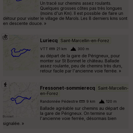
Un tracé sur chemins assez roulants.
Quelques grosses côtes pas très longues
(moins d'un Km). Il est possible de faire un
détour pour visiter le village de Marols. Les 8 derniers kms sont
en descente douce. »
Luriecq
Saint-Marcellin-en-Forez
VTT
21 km
300 m
au départ de la gare de Périgneux, pour
monter sur St Bonnet le château. Ballade
assez roulante, peu de chemins très durs,
retour facile par l'ancienne voie ferrée. »
Fressonet-sommierecq
Saint-Marcellin-
en-Forez
Randonnée Pédestre
9 km
120 m
Ballade agréable sur chemins au départ de
la gare de Périgneux. On termine sur
l'ancienne voie ferrée, désormais bien
signalée. »