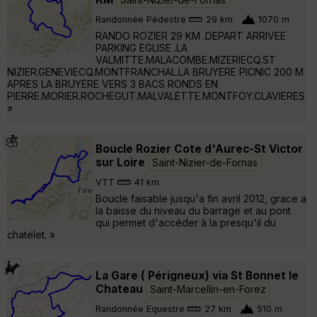
Randonnée Pédestre
29 km
1070 m
RANDO ROZIER 29 KM .DEPART ARRIVEE
PARKING EGLISE .LA
VALMITTE.MALACOMBE.MIZERIECQ.ST
NIZIER.GENEVIECQ.MONTFRANCHAL.LA BRUYERE PICNIC 200 M
APRES LA BRUYERE VERS 3 BACS RONDS EN
PIERRE.MORIER.ROCHEGUT.MALVALETTE.MONTFOY.CLAVIERES
»
Boucle Rozier Cote d'Aurec-St Victor
sur Loire
Saint-Nizier-de-Fornas
VTT
41 km
Boucle faisable jusqu'a fin avril 2012, grace a
la baisse du niveau du barrage et au pont
qui permet d'accéder à la presqu'il du
chatelet. »
La Gare ( Périgneux) via St Bonnet le
Chateau
Saint-Marcellin-en-Forez
Randonnée Equestre
27 km
510 m