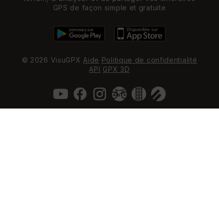
GPS de façon simple et gratuite
© 2026 VisuGPX
Aide
Politique de confidentialité
API
GPX 3D