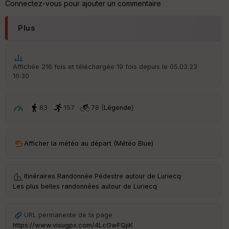
p
Connectez-vous pour ajouter un commentaire
ar
t
Plus
ar
ri
v
é
Affichée 216 fois et téléchargée 19 fois depuis le 05.03.23
e
16:30
C
ou
83
157
78 [
Légende
]
le
ur
Afficher la météo au départ (Météo Blue)
Ep
Itinéraires Randonnée Pédestre autour de
Luriecq
·
ai
Les plus belles randonnées autour de Luriecq
ss
eu
r
URL permanente de la page
https://www.visugpx.com/4LcGwFQjiK