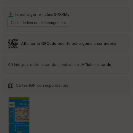
Tr
an
sp
Télécharger le fichier
GPX
KML
ar
en
ce
Po
Afficher le QRCode pour téléchargement sur mobile
int
illé
s
Intégrez cette trace dans votre site [
Afficher le code
]
S
e
n
Cartes IGN correspondantes
s
St
re
et
Vi
e
w