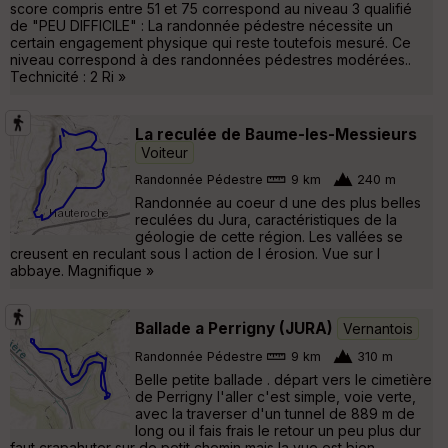
score compris entre 51 et 75 correspond au niveau 3 qualifié
de "PEU DIFFICILE" : La randonnée pédestre nécessite un
certain engagement physique qui reste toutefois mesuré. Ce
niveau correspond à des randonnées pédestres modérées..
Technicité : 2 Ri »
La reculée de Baume-les-Messieurs
Voiteur
Randonnée Pédestre
9 km
240 m
Randonnée au coeur d une des plus belles
reculées du Jura, caractéristiques de la
géologie de cette région. Les vallées se
creusent en reculant sous l action de l érosion. Vue sur l
abbaye. Magnifique »
Ballade a Perrigny (JURA)
Vernantois
Randonnée Pédestre
9 km
310 m
Belle petite ballade . départ vers le cimetière
de Perrigny l'aller c'est simple, voie verte,
avec la traverser d'un tunnel de 889 m de
long ou il fais frais le retour un peu plus dur
faut crapahuter sur de petit chemin mais la vue est bien