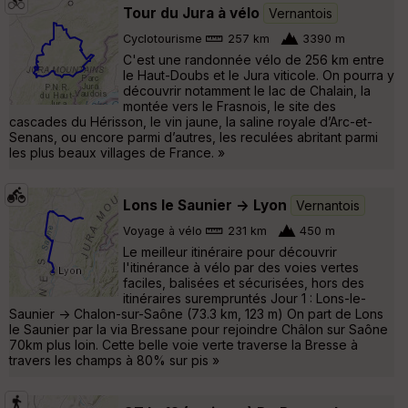
Tour du Jura à vélo
Vernantois
Cyclotourisme
257 km
3390 m
C'est une randonnée vélo de 256 km entre
le Haut-Doubs et le Jura viticole. On pourra y
découvrir notamment le lac de Chalain, la
montée vers le Frasnois, le site des
cascades du Hérisson, le vin jaune, la saline royale d’Arc-et-
Senans, ou encore parmi d’autres, les reculées abritant parmi
les plus beaux villages de France. »
Lons le Saunier -> Lyon
Vernantois
Voyage à vélo
231 km
450 m
Le meilleur itinéraire pour découvrir
l'itinérance à vélo par des voies vertes
faciles, balisées et sécurisées, hors des
itinéraires surempruntés Jour 1 : Lons-le-
Saunier -> Chalon-sur-Saône (73.3 km, 123 m) On part de Lons
le Saunier par la via Bressane pour rejoindre Châlon sur Saône
70km plus loin. Cette belle voie verte traverse la Bresse à
travers les champs à 80% sur pis »