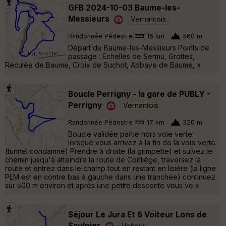
GFB 2024-10-03 Baume-les-
Messieurs
Vernantois
Randonnée Pédestre
16 km
560 m
Départ de Baume-les-Messieurs Points de
passage : Echelles de Sermu, Grottes,
Reculée de Baume, Croix de Suchot, Abbaye de Baume, »
Boucle Perrigny - la gare de PUBLY -
Perrigny
Vernantois
Randonnée Pédestre
17 km
320 m
Boucle validée partie hors voie verte:
lorsque vous arrivez à la fin de la voie verte
(tunnel condamné) Prendre à droite (la grimpette) et suivez le
chemin jusqu'à atteindre la route de Conliége, traversez la
route et entrez dans le champ tout en restant en lisiére (la ligne
PLM est en contre bas à gauche dans une tranchée) continuez
sur 500 m environ et après une petite descente vous ve »
Séjour Le Jura Et 6 Voiteur Lons de
Saulnier
Voiteur