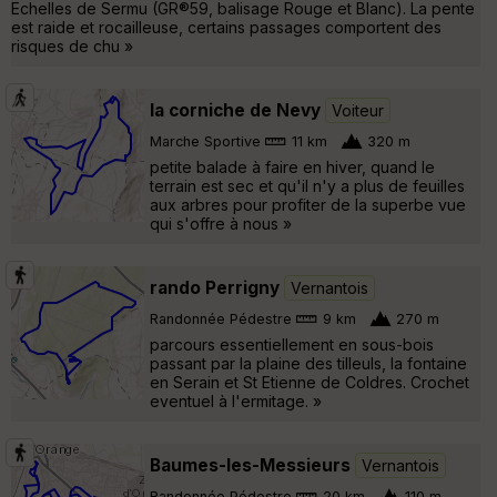
Echelles de Sermu (GR®59, balisage Rouge et Blanc). La pente
est raide et rocailleuse, certains passages comportent des
risques de chu »
la corniche de Nevy
Voiteur
Marche Sportive
11 km
320 m
petite balade à faire en hiver, quand le
terrain est sec et qu'il n'y a plus de feuilles
aux arbres pour profiter de la superbe vue
qui s'offre à nous »
rando Perrigny
Vernantois
Randonnée Pédestre
9 km
270 m
parcours essentiellement en sous-bois
passant par la plaine des tilleuls, la fontaine
en Serain et St Etienne de Coldres. Crochet
eventuel à l'ermitage. »
Baumes-les-Messieurs
Vernantois
Randonnée Pédestre
20 km
110 m