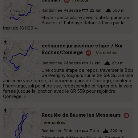
Randonnée Pédestre
22 km
550 m
Etape spectaculaire avec toute la partie de
Baumes et l'abbaye Retour à Paris par le
train de 18 h00 »
échappée jurassenne étape 7 Sur
Roches/Conliège
Vernantois
Randonnée Pédestre
12 km
270 m
Une courte étape de repos, traverser le Bois
de Pérrigny toujours sur le GR 59. Suivre une
ancienne voie ferrée, à l'ancienne gare de Conliège, monter à
l'hermitage, joli point de vue, redescendre et reprendre la voie
ferrée jusque la jonction avec le GR 559 pour rejoindre
Conliège. »
Reculée de Baume les Messieurs
Vernantois
Randonnée Pédestre
7 km
320 m
Départ belvédère de Sous les Roches à