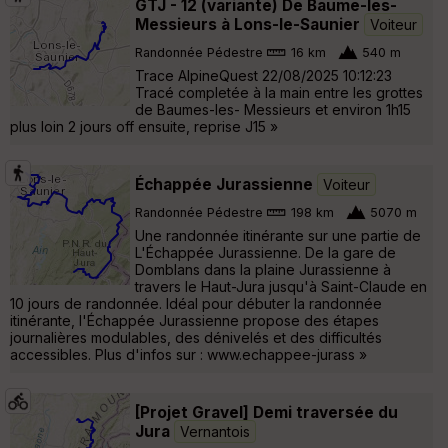
GTJ - 12 (variante) De Baume-les-
Messieurs à Lons-le-Saunier
Voiteur
Randonnée Pédestre
16 km
540 m
Trace AlpineQuest 22/08/2025 10:12:23
Tracé completée à la main entre les grottes
de Baumes-les- Messieurs et environ 1h15
plus loin 2 jours off ensuite, reprise J15 »
Échappée Jurassienne
Voiteur
Randonnée Pédestre
198 km
5070 m
Une randonnée itinérante sur une partie de
L'Échappée Jurassienne. De la gare de
Domblans dans la plaine Jurassienne à
travers le Haut-Jura jusqu'à Saint-Claude en
10 jours de randonnée. Idéal pour débuter la randonnée
itinérante, l'Échappée Jurassienne propose des étapes
journalières modulables, des dénivelés et des difficultés
accessibles. Plus d'infos sur : www.echappee-jurass »
[Projet Gravel] Demi traversée du
Jura
Vernantois