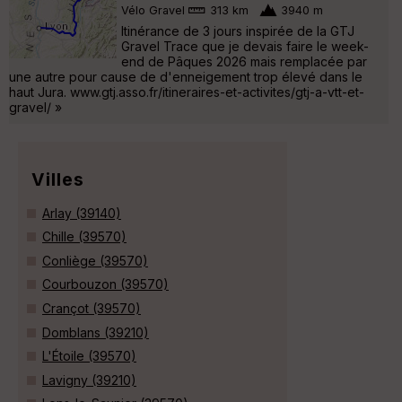
Vélo Gravel
313 km
3940 m
Itinérance de 3 jours inspirée de la GTJ
Gravel Trace que je devais faire le week-
end de Pâques 2026 mais remplacée par
une autre pour cause de d'enneigement trop élevé dans le
haut Jura. www.gtj.asso.fr/itineraires-et-activites/gtj-a-vtt-et-
gravel/ »
Villes
Arlay (39140)
Chille (39570)
Conliège (39570)
Courbouzon (39570)
Crançot (39570)
Domblans (39210)
L'Étoile (39570)
Lavigny (39210)