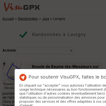
Accueil
>
Randonnées
>
Jura
> Lavigny
Randonnées à Lavigny
Activité
Boucle de Baume-les-Messieurs sur
la ViaCluny.fr
Voiteur
Pour soutenir VisuGPX, faites le b
Randonnée Pédestre
5 km
220 m
Au cœur de la plus belle reculée du Jura, le
En cliquant sur "accepter" vous autorisez l'utilisation 
chemin de cette boucle de randonnée à la
usage technique nécessaires au bon fonctionnement du 
journée proposée en parallèle de l’itinéraire de ViaCluny.fr, part
que l'utilisation d'autres cookies (éventuellement tiers)
de l’abbaye qui, avec Gigny, a été à l’origine de la fondation de
statistiques ou de personnalisation des annonces pour
Cluny par Bernon. Prenant de la hauteur, vous rejoindrez
proposer des services et des offres adaptées à vos c
Granges-sur-Baume et son belvédère, au bord du plateau qui
d'interêt.