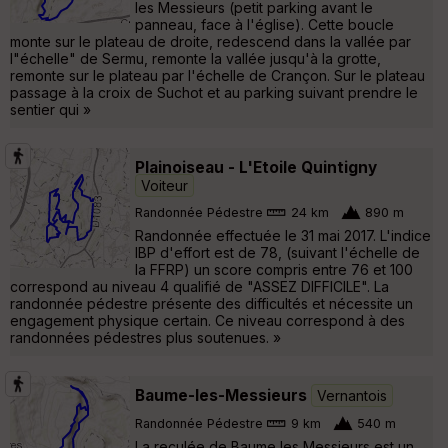
les Messieurs (petit parking avant le
panneau, face à l'église). Cette boucle
monte sur le plateau de droite, redescend dans la vallée par
l"échelle" de Sermu, remonte la vallée jusqu'à la grotte,
remonte sur le plateau par l'échelle de Crançon. Sur le plateau
passage à la croix de Suchot et au parking suivant prendre le
sentier qui »
Plainoiseau - L'Etoile Quintigny
Voiteur
Randonnée Pédestre
24 km
890 m
Randonnée effectuée le 31 mai 2017. L'indice
IBP d'effort est de 78, (suivant l'échelle de
la FFRP) un score compris entre 76 et 100
correspond au niveau 4 qualifié de "ASSEZ DIFFICILE". La
randonnée pédestre présente des difficultés et nécessite un
engagement physique certain. Ce niveau correspond à des
randonnées pédestres plus soutenues. »
Baume-les-Messieurs
Vernantois
Randonnée Pédestre
9 km
540 m
La reculée de Baume les Messieurs est un