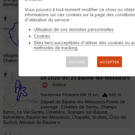
domine la reculée et l’abbaye. Vous redes »
Vous pouvez à tout moment modifier ce choix ou obten
informations sur ces cookies sur la page des condition
d'utilisation du service :
Voiteur Marche à pied
Voiteur
Utilisation de vos données personnelles
Randonnée Pédestre
12 km
330 m
Cookies
Un itinéraire pour découvrir les vignes
Sites tiers succeptibles d'utiliser des cookies ou a
d’Appellation ­d’Origine ­Contrôlée Château-
méthodes de tracking
Chalon et Côtes du Jura, ainsi que deux
villages vignerons typiques, Menétru-le-Vignoble et Château-­
Chalon. »
REFUSER
ACCEPTER
ER 2025-05-25 Baume-les-Messieurs
Voiteur
Randonnée Pédestre
19 km
680 m
Départ de Baume-les-Messieurs Points de
passage : Echelles de Sermu, Champs
Baron, Le Vie Sermu, Cimetière, Granges-sur-Baume,
Belvédère, Baume-les-Messieurs, Chapelle, Grottes, Croix de
Suchot, Abbaye de Baume »