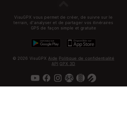
VisuGPX vous permet de créer, de suivre sur le
terrain, d'analyser et de partager vos itinéraires
GPS de façon simple et gratuite
© 2026 VisuGPX
Aide
Politique de confidentialité
API
GPX 3D