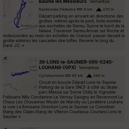
Baume les Messieurs
Vernantois
Randonnée Pédestre
8 km
270 m
Départ parking en arrivant en directione des
grottes. mètres après le pont, forte montée
aux eschelles de Sermu. Suivre le bord de la
falaise. Traverser Sermu.Arriver sur Roche et
redescendre au resto les echelles de Crançot. passer devant la
grotte admirez les cascades dse tuffes. Revenir le long du
Dard. J.C. »
39-LONS-le-SAUNIER-065-0240-
LOUHANS-(GPX)
Vernantois
Cyclotourisme
65 km
240 m
Circuit en boucle Départ Lons-le-Saunier
Parking de la Gare SNCF à côté du Skate
parc Messia sur Sorne Chilly le Vignoble
Frébuans Nilly Condamine Le Vernay Savigny en Revermont La
Chaux Les Chavannes Moulin de Marcilly ou Lavallière Louhans
la voie La Bressane Direction Lons le Saunier Le Colombier
Etang des Claies Etang de Villeron Courlaoux Courlans Lons le
Saunier »