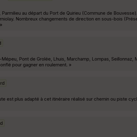
eu, Parmilieu au départ du Port de Quirieu (Commune de Bouvesse).
orniolay. Nombreux changements de direction en sous-bois (Prés
 »
d
s-Mépeu, Pont de Grolée, Lhuis, Marchamp, Lompas, Seillonnaz, 
gonflé pour gagner en roulement. »
ord
te est plus adapté à cet itinéraire réalisé sur chemin ou piste cycl
rd