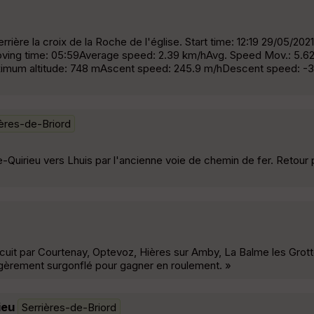
rrière la croix de la Roche de l'église. Start time: 12:19 29/05/2021
oving time: 05:59Average speed: 2.39 km/hAvg. Speed Mov.: 5.6
imum altitude: 748 mAscent speed: 245.9 m/hDescent speed: -3
ières-de-Briord
-Quirieu vers Lhuis par l'ancienne voie de chemin de fer. Retour 
rcuit par Courtenay, Optevoz, Hières sur Amby, La Balme les Grott
légèrement surgonflé pour gagner en roulement. »
ieu
Serrières-de-Briord