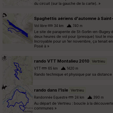
du circuit (sur la gauche de la carte). »
Spaghettis aériens d'automne à Saint
Vol libre
34 km
740 m
Le site de parapente de St-Sorlin-en-Bugey étai
deux heures de vol pour (presque) tout le mon
Incroyable pour un 1er novembre, ça tenait 
Posé à »
rando VTT Montalieu 2010
Vertrieu
VTT
65 km
1420 m
Rando technique et physique par sa distance 
rando dans l'Isle
Vertrieu
Randonnée Equestre
24 km
390 m
Au départ de Vertrieu : boucle à la découver
communes »