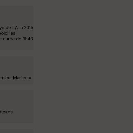
e de L\'ain 2015
oici les
une durée de 9h43
Emieu, Marlieu »
atoires