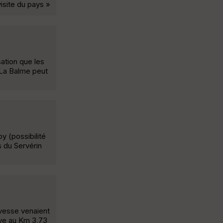
visite du pays »
sation que les
e La Balme peut
y (possibilité
s du Servérin
uvesse venaient
uve au Km 3,73