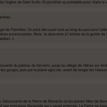
 l'église de Saint Sorlin. En porofiter au préalable pour vfaire la 
ertrieu
ge de Parmilieu. On peut découvrir tout au long du parcours l'utili
rrières environnantes. Nota : la descente à l'entrée de la grotte d
aides). »
verte du plateau du Servérin, jusqu'au village de Hiéres sur Amb
les gorges, puis par la plaine agricole, avant de longer les falaise
u. Découverte de la Pierre de Monacle où les jeunes filles de Bo
'une princesse Burgonde qui y serait enterrée. La Pierre se tro