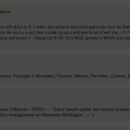
lebois
=z3x42uI-b-E ( vidéo qui retrace tout mon parcours lors du Rally
 de où il y a eut des couak ou au contraire là où c\'est top ;-) ) V
tout est exact ) : Départ le 11-05-15 à 8h22 arrivée à 18h05 soit 
irieu. Passage à Montalieu, Pourieu, Marieu, Parmilieu, Chanoz, 
ouis (Villebois - 01150) --- Trace faisant partie des randos prépar
E d'Accompagnateur en Moyenne Montagne. --- »