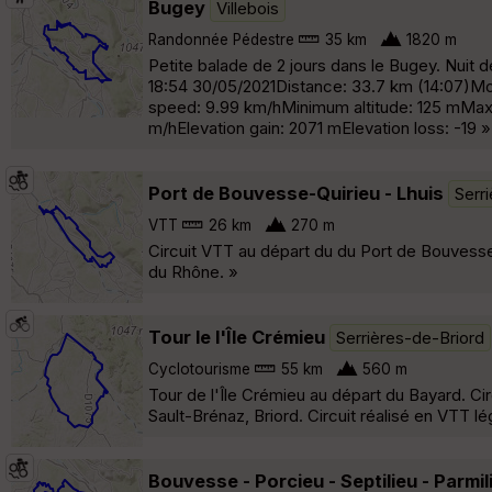
Bugey
Villebois
Randonnée Pédestre
35 km
1820 m
Petite balade de 2 jours dans le Bugey. Nuit de
18:54 30/05/2021Distance: 33.7 km (14:07)M
speed: 9.99 km/hMinimum altitude: 125 mMax
m/hElevation gain: 2071 mElevation loss: -19 »
Port de Bouvesse-Quirieu - Lhuis
Serr
VTT
26 km
270 m
Circuit VTT au départ du du Port de Bouvesse
du Rhône. »
Tour le l'Île Crémieu
Serrières-de-Briord
Cyclotourisme
55 km
560 m
Tour de l'Île Crémieu au départ du Bayard. Ci
Sault-Brénaz, Briord. Circuit réalisé en VTT 
Bouvesse - Porcieu - Septilieu - Parmil