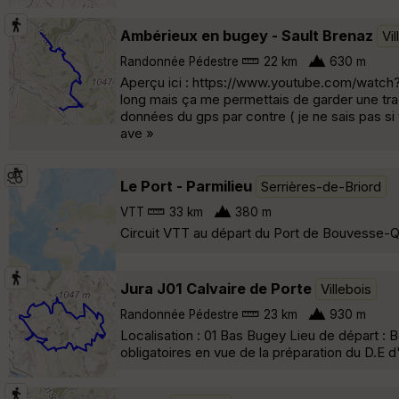
Ambérieux en bugey - Sault Brenaz
Vil
Randonnée Pédestre
22 km
630 m
Aperçu ici : https://www.youtube.com/watch?v
long mais ça me permettais de garder une trace
données du gps par contre ( je ne sais pas si 
ave »
Le Port - Parmilieu
Serrières-de-Briord
VTT
33 km
380 m
Circuit VTT au départ du Port de Bouvesse-Qu
Jura J01 Calvaire de Porte
Villebois
Randonnée Pédestre
23 km
930 m
Localisation : 01 Bas Bugey Lieu de départ : B
obligatoires en vue de la préparation du D.