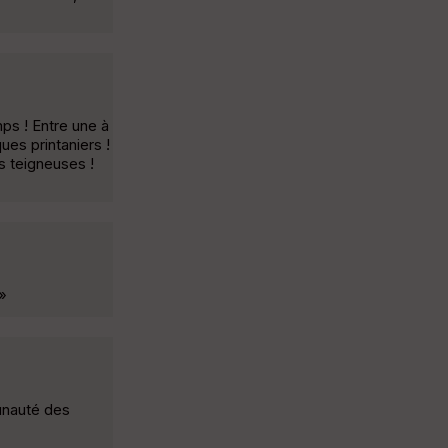
mps ! Entre une à
ues printaniers !
s teigneuses !
 »
unauté des