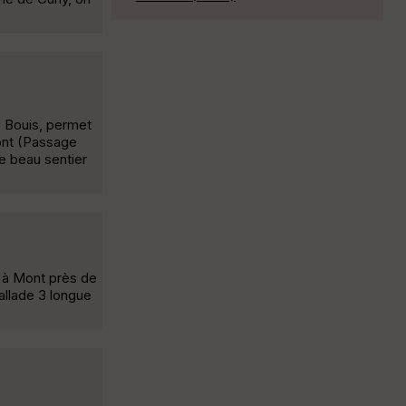
e Bouis, permet
Pont (Passage
le beau sentier
t à Mont près de
ballade 3 longue