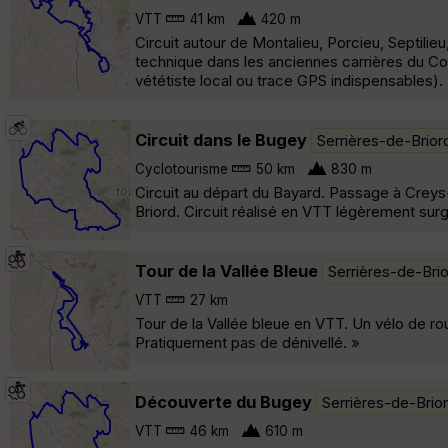
VTT
41 km
420 m
Circuit autour de Montalieu, Porcieu, Septili
technique dans les anciennes carrières du C
vététiste local ou trace GPS indispensables).
Circuit dans le Bugey
Serrières-de-Brior
Cyclotourisme
50 km
830 m
Circuit au départ du Bayard. Passage à Crey
Briord. Circuit réalisé en VTT légèrement sur
Tour de la Vallée Bleue
Serrières-de-Bri
VTT
27 km
Tour de la Vallée bleue en VTT. Un vélo de rou
Pratiquement pas de dénivellé. »
Découverte du Bugey
Serrières-de-Brio
VTT
46 km
610 m