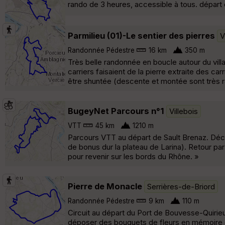
rando de 3 heures, accessible à tous. départ de
Parmilieu (01)-Le sentier des pierres
V
Randonnée Pédestre
16 km
350 m
Très belle randonnée en boucle autour du villa
carriers faisaient de la pierre extraite des ca
être shuntée (descente et montée sont très r
BugeyNet Parcours n°1
Villebois
VTT
45 km
1210 m
Parcours VTT au départ de Sault Brenaz. Décou
de bonus dur la plateau de Larina). Retour par 
pour revenir sur les bords du Rhône. »
Pierre de Monacle
Serrières-de-Briord
Randonnée Pédestre
9 km
110 m
Circuit au départ du Port de Bouvesse-Quirie
déposer des bouquets de fleurs en mémoire d