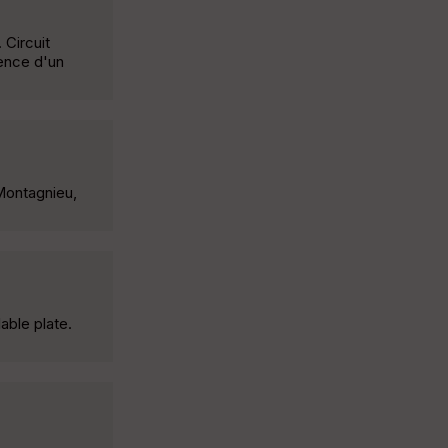
 Circuit
ence d'un
Montagnieu,
able plate.