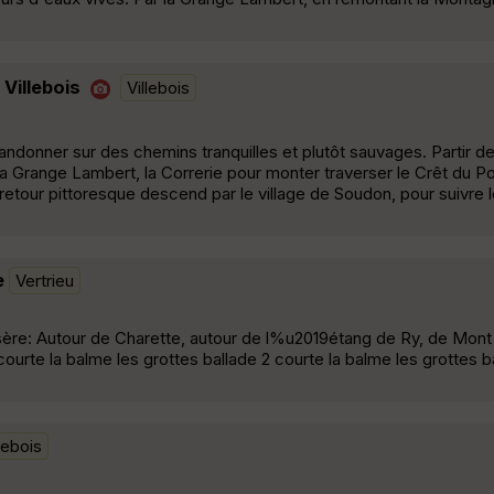
 Villebois
Villebois
ndonner sur des chemins tranquilles et plutôt sauvages. Partir d
 la Grange Lambert, la Correrie pour monter traverser le Crêt du 
 retour pittoresque descend par le village de Soudon, pour suivre 
e
Vertrieu
Isère: Autour de Charette, autour de l%u2019étang de Ry, de Mon
 courte la balme les grottes ballade 2 courte la balme les grottes 
lebois