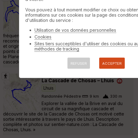
La Cascade de Luizet, circuit depuis
Lompnas
Serrières-de-Briord
Vous pouvez à tout moment modifier ce choix ou obten
informations sur ces cookies sur la page des condition
Randonnée Pédestre
11 km
450 m
d'utilisation du service :
Comment visiter le site de la belle cascade
Utilisation de vos données personnelles
bugiste en évitant le trop classique et
fréquenté aller et retour depuis Onglas ? Plusieurs
Cookies
reconnaissances ont permis d'imaginer une boucle pittoresque
Sites tiers succeptibles d'utiliser des cookies ou a
et originale qui emprunte de vieux sentiers pour offrir plusieurs
méthodes de tracking
points de vue sur ce coin très sauvage du Bugey. En traversant
le Planet, le Frêne, pour descendre sur le Pré Magnin, la
cascade se »
REFUSER
ACCEPTER
La Cascade de Chosas – Lhuis
Lhuis
Randonnée Pédestre
9 km
330 m
Explorer la vallée de la Brive en aval du
circuit de sa magnifique cascade et
découvrir le site de la Cascade de Chosas ont motivé cette
sortie intéressante à travers le pays de Lhuis. Description
complète et photos sur sentier-nature.com : La Cascade de
Chosas, Lhuis. »