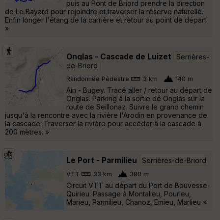
puis au Pont de Briord prendre la direction
de Le Bayard pour rejoindre et traverser la réserve naturelle.
Enfin longer l'étang de la carrière et retour au point de départ.
»
Onglas - Cascade de Luizet
Serrières-
de-Briord
Randonnée Pédestre
3 km
140 m
Ain - Bugey. Tracé aller / retour au départ de
Onglas. Parking à la sortie de Onglas sur la
route de Seillonaz. Suivre le grand chemin
jusqu'à la rencontre avec la rivière l'Arodin en provenance de
la cascade. Traverser la rivière pour accéder à la cascade à
200 mètres. »
Le Port - Parmilieu
Serrières-de-Briord
VTT
33 km
380 m
Circuit VTT au départ du Port de Bouvesse-
Quirieu. Passage à Montalieu, Pourieu,
Marieu, Parmilieu, Chanoz, Emieu, Marlieu »