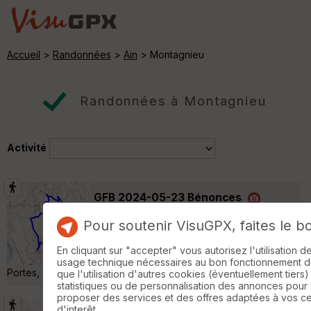
Accueil
>
Randonnées
>
Ain
> Montagnieu
Randonnées à Montagnieu
Activité
GFB 2024-05-23 Bénonces
Serrières-de-Briord
Pour soutenir VisuGPX, faites le b
Randonnée Pédestre
19 km
780 m
Départ de Bénonces Points de passage :
En cliquant sur "accepter" vous autorisez l'utilisation 
Golet du Mur, Mont Frioland, Chartreuse de
usage technique nécessaires au bon fonctionnement du 
Portes, La Correrie, Rocher de Cuny »
que l'utilisation d'autres cookies (éventuellement tiers)
statistiques ou de personnalisation des annonces pour
proposer des services et des offres adaptées à vos c
d'interêt.