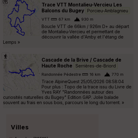
Trace VTT Montalieu-Vercieu Les
Balcons du Bugey
Porcieu-Amblagnieu
VTT
67 km
930 m
Boucle VTT de 66km / 926m D+ au départ
de Montalieu-Vercieu et permettant de
découvrir la vallée d'Amby et l'étang de
Lemps »
Cascade de la Brive / Cascade de
Haute Roche
Serrières-de-Briord
Randonnée Pédestre
16 km
770 m
Trace AlpineQuest 25/05/2026 08:58:04
Pour plus : Topo de la trace issu du Livre de
Yves RAY "Randonnées autour des
curiosités naturelles du Bugey" Edition GAP. Jolie balade
souvent au frais en sous bois, parcours le long du torrent. »
Villes