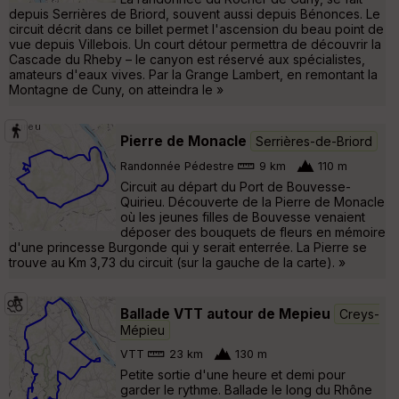
depuis Serrières de Briord, souvent aussi depuis Bénonces. Le
circuit décrit dans ce billet permet l'ascension du beau point de
vue depuis Villebois. Un court détour permettra de découvrir la
Cascade du Rheby – le canyon est réservé aux spécialistes,
amateurs d'eaux vives. Par la Grange Lambert, en remontant la
Montagne de Cuny, on atteindra le »
Pierre de Monacle
Serrières-de-Briord
Randonnée Pédestre
9 km
110 m
Circuit au départ du Port de Bouvesse-
Quirieu. Découverte de la Pierre de Monacle
où les jeunes filles de Bouvesse venaient
déposer des bouquets de fleurs en mémoire
d'une princesse Burgonde qui y serait enterrée. La Pierre se
trouve au Km 3,73 du circuit (sur la gauche de la carte). »
Ballade VTT autour de Mepieu
Creys-
Mépieu
VTT
23 km
130 m
Petite sortie d'une heure et demi pour
garder le rythme. Ballade le long du Rhône