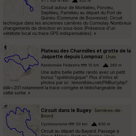
VTT
41 km
420 m
Circuit autour de Montalieu, Porcieu,
Septilieu, Parmilieu au départ du Port de
Quirieu (Commune de Bouvesse). Circuit
technique dans les anciennes carrières du Corniolay. Nombreux
changements de direction en sous-bois (Présence d'un
vététiste local ou trace GPS indispensables). »
Plateau des Charmilles et grotte de la
Jaquette depuis Lompnaz
Lhuis
Randonnée Pédestre
10 km
260 m
Une autre belle petite rando avec un petit
bonus "spéléologique" Plus d'infos et
photos par ici : lemontbleu.net/PMBurl.php?
idAr=201 notamment la trace corrigée et téléchargeable de
cette sortie. »
Circuit dans le Bugey
Serrières-de-
Briord
Cyclotourisme
50 km
830 m
Circuit au départ du Bayard. Passage à