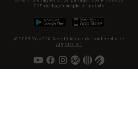
GPS de façon simple et gratuite
© 2026 VisuGPX
Aide
Politique de confidentialité
API
GPX 3D