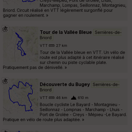
Creys-Mépeu, Pont de Grolée, Lhuis,
Marchamp, Lompas, Seillonnaz, Montagnieu,
Briord. Circuit réalisé en VTT légèrement surgonflé pour
gagner en roulement. »
Tour de la Vallée Bleue
Serrières-de-
Briord
VTT
27 km
Tour de la Vallée bleue en VTT. Un vélo de
route est plus adapté à cet itinéraire réalisé
sur chemin ou piste cyclable plate.
Pratiquement pas de dénivellé. »
Découverte du Bugey
Serrières-de-
Briord
VTT
46 km
610 m
Boucle cycliste Le Bayard - Montagnieu -
Seillonnaz - Lompnas - Marchamp - Lhuis -
Port de Grolée - Creys - Mépieu -Le Bayard.
Pratique en vélo de route plus adaptée. »