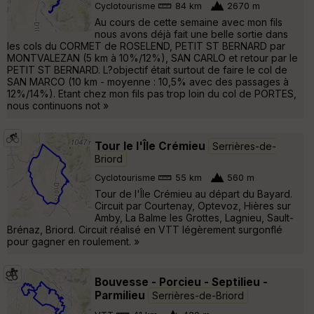
Cyclotourisme
84 km
2670 m
Au cours de cette semaine avec mon fils
nous avons déjà fait une belle sortie dans
les cols du CORMET de ROSELEND, PETIT ST BERNARD par
MONTVALEZAN (5 km à 10%/12%), SAN CARLO et retour par le
PETIT ST BERNARD. L?objectif était surtout de faire le col de
SAN MARCO (10 km - moyenne : 10,5% avec des passages à
12%/14%). Etant chez mon fils pas trop loin du col de PORTES,
nous continuons not »
Tour le l'Île Crémieu
Serrières-de-
Briord
Cyclotourisme
55 km
560 m
Tour de l'Île Crémieu au départ du Bayard.
Circuit par Courtenay, Optevoz, Hières sur
Amby, La Balme les Grottes, Lagnieu, Sault-
Brénaz, Briord. Circuit réalisé en VTT légèrement surgonflé
pour gagner en roulement. »
Bouvesse - Porcieu - Septilieu -
Parmilieu
Serrières-de-Briord