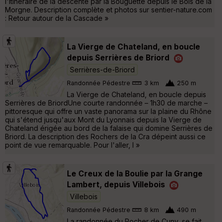
l'itinéraire de la descente par la Bouguette depuis le Bois de la
Morgne. Description complète et photos sur sentier-nature.com
: Retour autour de la Cascade »
La Vierge de Chateland, en boucle
depuis Serrières de Briord
Serrières-de-Briord
Randonnée Pédestre
3 km
250 m
La Vierge de Chateland, en boucle depuis
Serrières de BriordUne courte randonnée – 1h30 de marche –
pittoresque qui offre un vaste panorama sur la plaine du Rhône
qui s'étend jusqu'aux Mont du Lyonnais depuis la Vierge de
Chateland érigée au bord de la falaise qui domine Serrières de
Briord. La description des Rochers de la Cra dépeint aussi ce
point de vue remarquable. Pour l'aller, l »
Le Creux de la Boulie par la Grange
Lambert, depuis Villebois
Villebois
Randonnée Pédestre
8 km
490 m
La randonnée du Rocher de Cuny, se fait