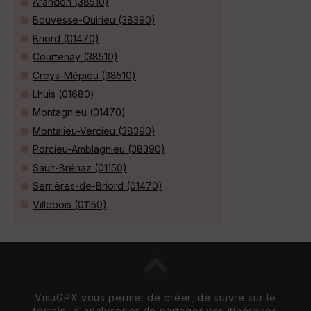
Arandon (38510)
Bouvesse-Quirieu (38390)
Briord (01470)
Courtenay (38510)
Creys-Mépieu (38510)
Lhuis (01680)
Montagnieu (01470)
Montalieu-Vercieu (38390)
Porcieu-Amblagnieu (38390)
Sault-Brénaz (01150)
Serrières-de-Briord (01470)
Villebois (01150)
VisuGPX vous permet de créer, de suivre sur le
terrain, d'analyser et de partager vos itinéraires