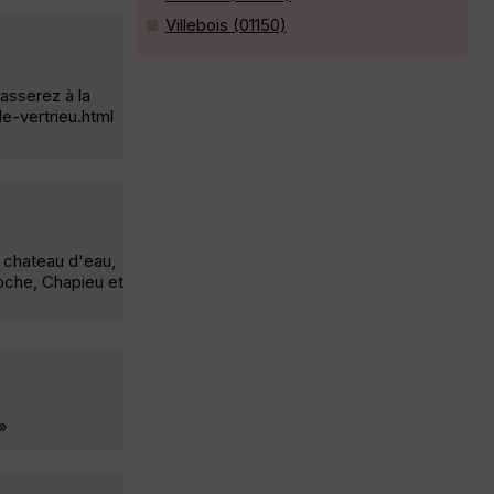
Villebois (01150)
passerez à la
de-vertrieu.html
e chateau d'eau,
oche, Chapieu et
 »