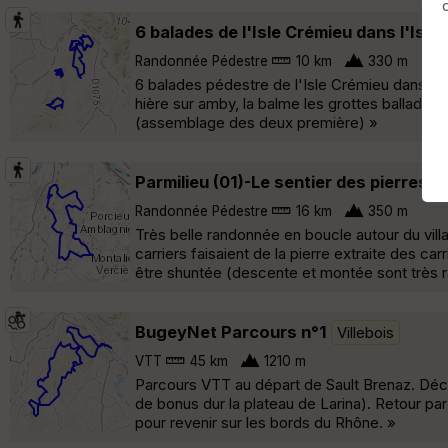
6 balades de l'Isle Crémieu dans l'Isèr
Randonnée Pédestre
10 km
330 m
6 balades pédestre de l'Isle Crémieu dans l'
hière sur amby, la balme les grottes ballade 1
(assemblage des deux première) »
Parmilieu (01)-Le sentier des pierres
V
Randonnée Pédestre
16 km
350 m
Très belle randonnée en boucle autour du villa
carriers faisaient de la pierre extraite des ca
être shuntée (descente et montée sont très r
BugeyNet Parcours n°1
Villebois
VTT
45 km
1210 m
Parcours VTT au départ de Sault Brenaz. Décou
de bonus dur la plateau de Larina). Retour par 
pour revenir sur les bords du Rhône. »