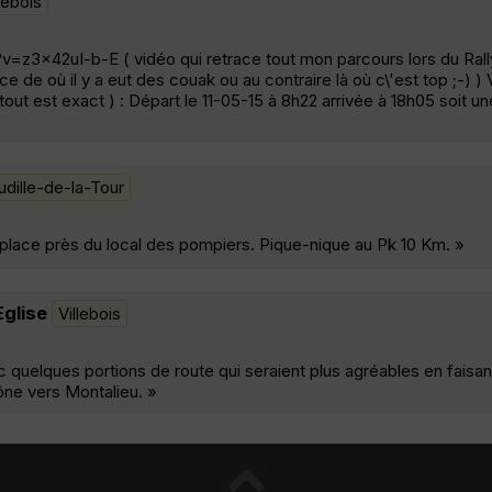
lebois
=z3x42uI-b-E ( vidéo qui retrace tout mon parcours lors du Rally
 de où il y a eut des couak ou au contraire là où c\'est top ;-) ) V
tout est exact ) : Départ le 11-05-15 à 8h22 arrivée à 18h05 soit 
udille-de-la-Tour
place près du local des pompiers. Pique-nique au Pk 10 Km. »
Eglise
Villebois
 quelques portions de route qui seraient plus agréables en faisan
ône vers Montalieu. »