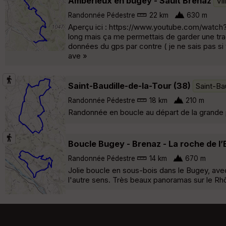
Ambérieux en bugey - Sault Brenaz
Vil
Randonnée Pédestre
22 km
630 m
Aperçu ici : https://www.youtube.com/watch?v
long mais ça me permettais de garder une trace
données du gps par contre ( je ne sais pas si 
ave »
Saint-Baudille-de-la-Tour (38)
Saint-Ba
Randonnée Pédestre
18 km
210 m
Randonnée en boucle au départ de la grande 
Boucle Bugey - Brenaz - La roche de l’
Randonnée Pédestre
14 km
670 m
Jolie boucle en sous-bois dans le Bugey, avec
l'autre sens. Très beaux panoramas sur le Rh