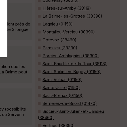
Courtenay (38510)
Hières-sur-Amby (38118)
La Balme-les-Grottes (38390)
t à Mont près de
Lagnieu (01150)
ballade 3 longue
Montalieu-Vercieu (38390)
Optevoz (38460)
Parmilieu (38390)
Porcieu-Amblagnieu (38390)
Saint-Baudille-de-la-Tour (38118)
sation que les
Saint-Sorlin-en-Bugey (01150)
e La Balme peut
Saint-Vulbas (01150)
Sainte-Julie (01150)
Sault-Brénaz (01150)
Serrières-de-Briord (01470)
y (possibilité
Siccieu-Saint-Julien-et-Carisieu
s du Servérin
(38460)
Vertrieu (38390)