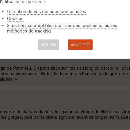
d'utilisation du service :
e
Vertrieu
Utilisation de vos données personnelles
Cookies
Isère: Autour de Charette, autour de l%u2019étang de Ry, de Mon
Sites tiers succeptibles d'utiliser des cookies ou autres
 courte la balme les grottes ballade 2 courte la balme les grottes 
méthodes de tracking
REFUSER
ACCEPTER
ertrieu
ge de Parmilieu. On peut découvrir tout au long du parcours l'utili
rrières environnantes. Nota : la descente à l'entrée de la grotte d
aides). »
verte du plateau du Servérin, jusqu'au village de Hiéres sur Amb
les gorges, puis par la plaine agricole, avant de longer les falaise