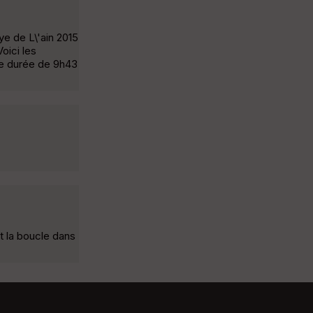
e de L\'ain 2015
oici les
une durée de 9h43
t la boucle dans