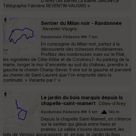
D'Arey Les Barres La Balme JARDIN-Le
Télégraphe Fabrière REVENTIN-VAUGRIS »
Sentier du Milan noir - Randonnée
Reventin-Vaugris
Randonnée Pédestre
7 km
En compagnie du Milan noir, partez à la
découverte des richesses rhodaniennes.
Profitez des nombreuses vues sur le Pilat,
les vignobles de Côte-Rôtie et de Condrieu.1- Au parking de la
mairie, longer le mur d'enceinte au sud du château, prendre à
gauche le chemin Champ-Sever. Il vire sur la gauche et parvient
au chemin de Saint-Laurent que l'on emprunte dans la
continuité. > Variante par l' »
Le jardin du bois marquis depuis la
chapelle-saint-mamert
Côtes-d'Arey
Randonnée Pédestre
5 km
140 m
Depuis la chapelle Saint-Mamert, on s’élance
sur le sentier qui glisse entre haies et
prairies. La vallée s’ouvre doucement, les
toits de Vernioz apparaissent, et, en bas, le Jardin du Bois