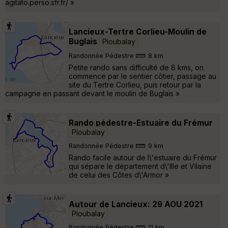
agitato.perso.sfr.fr/ »
Lancieux-Tertre Corlieu-Moulin de
Buglais
Ploubalay
Randonnée Pédestre
8 km
Petite rando sans difficulté de 8 kms, on
commence par le sentier côtier, passage au
site du Tertre Corlieu, puis retour par la
campagne en passant devant le moulin de Buglais »
Rando pédestre-Estuaire du Frémur
Ploubalay
Randonnée Pédestre
9 km
Rando facile autour de l\'estuaire du Frémur
qui sépare le département d\'Ille et Vilaine
de celui des Côtes d\'Armor »
Autour de Lancieux: 29 AOU 2021
Ploubalay
Randonnée Pédestre
11 km