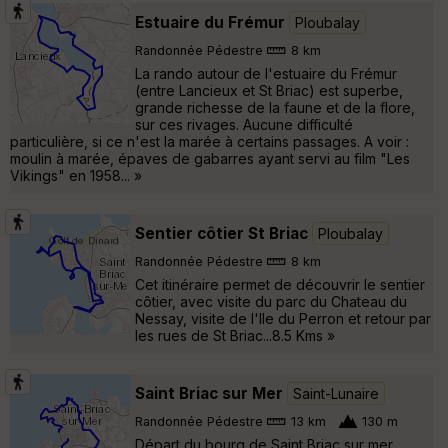
Estuaire du Frémur
Ploubalay
Randonnée Pédestre
8 km
La rando autour de l'estuaire du Frémur
(entre Lancieux et St Briac) est superbe,
grande richesse de la faune et de la flore,
sur ces rivages. Aucune difficulté
particulière, si ce n'est la marée à certains passages. A voir :
moulin à marée, épaves de gabarres ayant servi au film "Les
Vikings" en 1958... »
Sentier côtier St Briac
Ploubalay
Randonnée Pédestre
8 km
Cet itinéraire permet de découvrir le sentier
côtier, avec visite du parc du Chateau du
Nessay, visite de l'Ile du Perron et retour par
les rues de St Briac...8.5 Kms »
Saint Briac sur Mer
Saint-Lunaire
Randonnée Pédestre
13 km
130 m
Départ du bourg de Saint Briac sur mer,