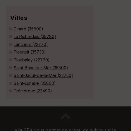
Villes
Dinard (35800)
La Richardais (35780)
Lancieux (22770)
Pleurtuit (35730)
Ploubalay (22770)
Saint-Briac-sur-Mer (35800)
Saint-Jacut-de-la-Mer (22750)
Saint-Lunaire (35800)
Tréméreuc (22490)
VisuGPX vous permet de créer, de suivre sur le