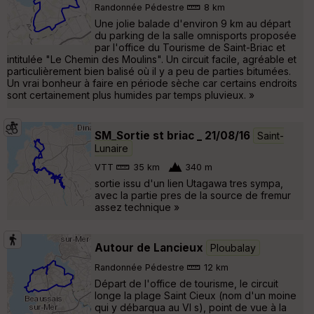
Randonnée Pédestre
8 km
Une jolie balade d'environ 9 km au départ
du parking de la salle omnisports proposée
par l'office du Tourisme de Saint-Briac et
intitulée "Le Chemin des Moulins". Un circuit facile, agréable et
particulièrement bien balisé où il y a peu de parties bitumées.
Un vrai bonheur à faire en période sèche car certains endroits
sont certainement plus humides par temps pluvieux. »
SM_Sortie st briac _ 21/08/16
Saint-
Lunaire
VTT
35 km
340 m
sortie issu d'un lien Utagawa tres sympa,
avec la partie pres de la source de fremur
assez technique »
Autour de Lancieux
Ploubalay
Randonnée Pédestre
12 km
Départ de l'office de tourisme, le circuit
longe la plage Saint Cieux (nom d'un moine
qui y débarqua au VI s), point de vue à la