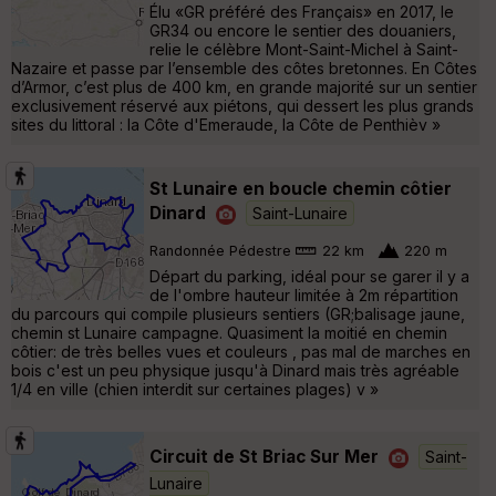
Élu «GR préféré des Français» en 2017, le
GR34 ou encore le sentier des douaniers,
relie le célèbre Mont-Saint-Michel à Saint-
Nazaire et passe par l’ensemble des côtes bretonnes. En Côtes
d’Armor, c’est plus de 400 km, en grande majorité sur un sentier
exclusivement réservé aux piétons, qui dessert les plus grands
sites du littoral : la Côte d'Emeraude, la Côte de Penthièv »
St Lunaire en boucle chemin côtier
Dinard
Saint-Lunaire
Randonnée Pédestre
22 km
220 m
Départ du parking, idéal pour se garer il y a
de l'ombre hauteur limitée à 2m répartition
du parcours qui compile plusieurs sentiers (GR;balisage jaune,
chemin st Lunaire campagne. Quasiment la moitié en chemin
côtier: de très belles vues et couleurs , pas mal de marches en
bois c'est un peu physique jusqu'à Dinard mais très agréable
1/4 en ville (chien interdit sur certaines plages) v »
Circuit de St Briac Sur Mer
Saint-
Lunaire