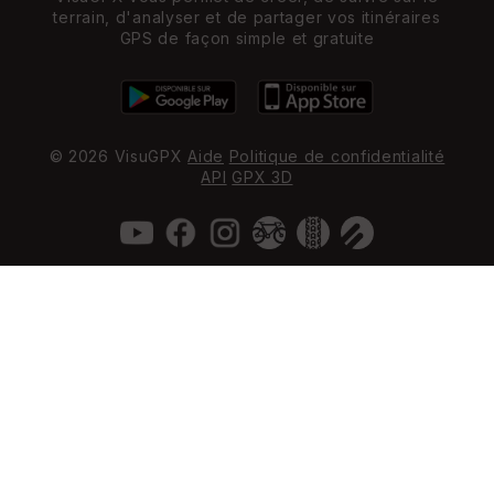
terrain, d'analyser et de partager vos itinéraires
GPS de façon simple et gratuite
© 2026 VisuGPX
Aide
Politique de confidentialité
API
GPX 3D