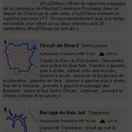
d%u2019eau offrant de superbes paysages
de la campagne de Pleurtuit/Tréméreuc/Ploubalay. Avec un
départ de Dinard par la voie verte, c%u2019est vraiment un
superbe parcours VTT. Circuit potentiellement gras si le temps
est humide (voir même un ou deux chemins sous 30
centimètres d%u2019eau sur une diz »
Circuit de Dinard
Saint-Lunaire
Randonnée Pédestre
11 km
240 m
Départ du Parc du Port Breton . Descendre
vers la Rue Du Bois Met . Prendre à gauche ,
puis à droite , passer près des écuries ,
tourner à droite , traverser le Boulevard de
la Libération , prendre en face , tourner à gauche puis à droite ,
Rue de la Saudrais , prendre à gauche le passage des
Buissons , suivre la Rue André Citroen , continuer , prendre le
chemin à droite et le suivre j »
Barrage du Bois Joli
Tréméreuc
Randonnée Pédestre
16 km
130 m
Départ de Tréméreuc, circuit qui suit le