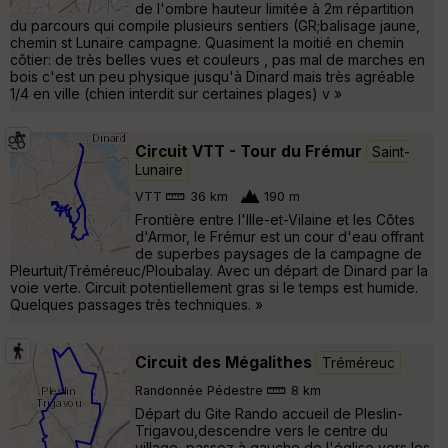
de l'ombre hauteur limitée à 2m répartition
du parcours qui compile plusieurs sentiers (GR;balisage jaune,
chemin st Lunaire campagne. Quasiment la moitié en chemin
côtier: de très belles vues et couleurs , pas mal de marches en
bois c'est un peu physique jusqu'à Dinard mais très agréable
1/4 en ville (chien interdit sur certaines plages) v »
Circuit VTT - Tour du Frémur
Saint-
Lunaire
VTT
36 km
190 m
Frontière entre l'Ille-et-Vilaine et les Côtes
d'Armor, le Frémur est un cour d'eau offrant
de superbes paysages de la campagne de
Pleurtuit/Tréméreuc/Ploubalay. Avec un départ de Dinard par la
voie verte. Circuit potentiellement gras si le temps est humide.
Quelques passages très techniques. »
Circuit des Mégalithes
Tréméreuc
Randonnée Pédestre
8 km
Départ du Gite Rando accueil de Pleslin-
Trigavou,descendre vers le centre du
village, passez à gauche de l'église vers les