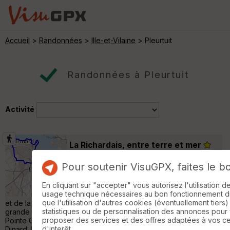
Accueil
>
Randonnées
>
Ille-et-Vilaine
> Pleurtuit
Randonnées à Pleurtuit
Activité
La Richardais, entre terre et mer
La Richardais
Pour soutenir VisuGPX, faites le b
Randonnée Pédestre
29 km
460 m
En cliquant sur "accepter" vous autorisez l'utilisation 
La Richardais est située à proximité du
usage technique nécessaires au bon fonctionnement du 
barrage de l'usine marémotrice de la Rance
que l'utilisation d'autres cookies (éventuellement tiers)
et de la station balnéaire de Dinard. Ce topo présente une
statistiques ou de personnalisation des annonces pour
grande boucle de randonnée entre terre et mer allant de la
proposer des services et des offres adaptées à vos c
Pointe Cancaval aux plages de Saint-Enogat au nord-ouest de
d'interêt.
Dinard. Départ : place de la République face à l'église. A voir