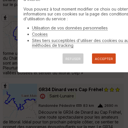
sur le parcours: - le port de la Richardais - l'ancien moulin »
Vous pouvez à tout moment modifier ce choix ou obten
informations sur ces cookies sur la page des condition
d'utilisation du service :
Pleurtuit et les bords de la Rance
Pleurtuit
Utilisation de vos données personnelles
Cookies
Randonnée Pédestre
28 km
420 m
Sites tiers succeptibles d'utiliser des cookies ou a
Le bassin maritime de la Rance, séparé de la
méthodes de tracking
mer par le barrage de l’usine marémotrice,
forme une véritable mer intérieure. Entre le barrage et l’écluse
du Châtelier à la Vicomté-sur-Rance, plus de 100 km de berges
REFUSER
ACCEPTER
sont aménagées pour la randonnée. Cette boucle au départ de
Pleurtuit propose un itinéraire varié entre chemins ruraux,
vallées boisées et sentier du littoral. Dép »
GR34 Dinard vers Cap Fréhel
Saint-Lunaire
Randonnée Pédestre
83 km
2690 m
Découvre le GR34 de Dinard au Cap Fréhel,
une route spectaculaire pour les amateurs
de littoral. Idéal pour ton prochain périple côtier, ce sentier te
promet des panoramas époustouflants sur la mer. Le GR34,