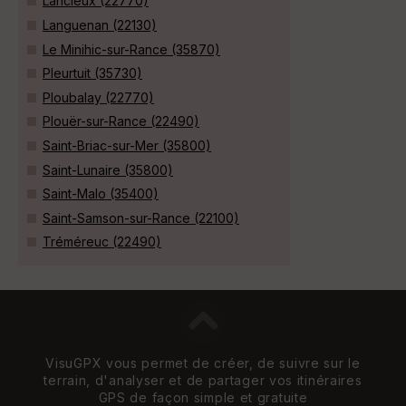
Lancieux (22770)
Languenan (22130)
Le Minihic-sur-Rance (35870)
Pleurtuit (35730)
Ploubalay (22770)
Plouër-sur-Rance (22490)
Saint-Briac-sur-Mer (35800)
Saint-Lunaire (35800)
Saint-Malo (35400)
Saint-Samson-sur-Rance (22100)
Tréméreuc (22490)
VisuGPX vous permet de créer, de suivre sur le
terrain, d'analyser et de partager vos itinéraires
GPS de façon simple et gratuite