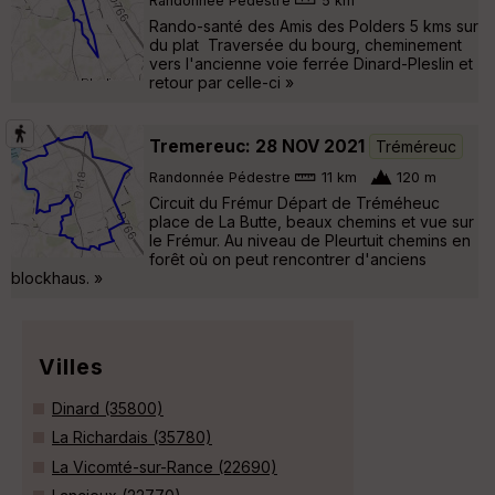
Randonnée Pédestre
5 km
Rando-santé des Amis des Polders 5 kms sur
du plat Traversée du bourg, cheminement
vers l'ancienne voie ferrée Dinard-Pleslin et
retour par celle-ci »
Tremereuc: 28 NOV 2021
Tréméreuc
Randonnée Pédestre
11 km
120 m
Circuit du Frémur Départ de Tréméheuc
place de La Butte, beaux chemins et vue sur
le Frémur. Au niveau de Pleurtuit chemins en
forêt où on peut rencontrer d'anciens
blockhaus. »
Villes
Dinard (35800)
La Richardais (35780)
La Vicomté-sur-Rance (22690)