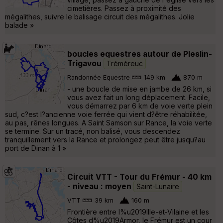
cimetières. Passez à proximité des
mégalithes, suivre le balisage circuit des mégalithes. Jolie
balade »
boucles equestres autour de Pleslin-
Trigavou
Tréméreuc
Randonnée Equestre
149 km
870 m
- une boucle de mise en jambe de 26 km, si
vous avez fait un long déplacement. Facile,
vous démarrez par 6 km de voie verte plein
sud, c?est l?ancienne voie ferrée qui vient d?être réhabilitée,
au pas, rênes longues. A Saint Samson sur Rance, la voie verte
se termine. Sur un tracé, non balisé, vous descendez
tranquillement vers la Rance et prolongez peut être jusqu?au
port de Dinan à 1 »
Circuit VTT - Tour du Frémur - 40 km
- niveau : moyen
Saint-Lunaire
VTT
39 km
160 m
Frontière entre l%u2019Ille-et-Vilaine et les
Côtes d%u2019Armor, le Frémur est un cour