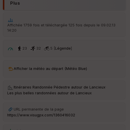
Plus
Aff
ic
he
r
Affichée 1759 fois et téléchargée 125 fois depuis le 09.02.13
d
14:20
é
p
ar
t
23
32
5 [
Légende
]
ar
ri
v
Afficher la météo au départ (Météo Blue)
é
e
Itinéraires Randonnée Pédestre autour de
Lancieux
·
Fil
Les plus belles randonnées autour de Lancieux
tr
e
P
URL permanente de la page
OI
https://www.visugpx.com/1360416032
C