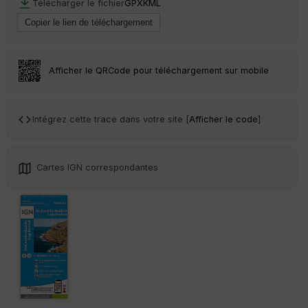
Télécharger le fichier
GPX
KML
ou
le
ur
Afficher le QRCode pour téléchargement sur mobile
Ep
ai
Intégrez cette trace dans votre site [
Afficher le code
]
ss
eu
r
Cartes IGN correspondantes
Tr
an
sp
ar
en
ce
Po
int
illé