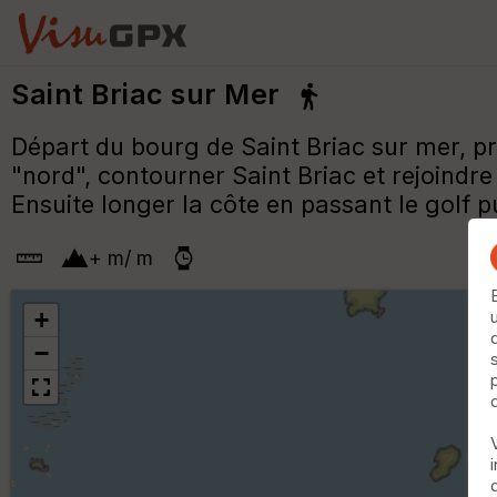
Saint Briac sur Mer
Départ du bourg de Saint Briac sur mer, p
"nord", contourner Saint Briac et rejoindr
Ensuite longer la côte en passant le golf pu
+
m
/
m
+
−