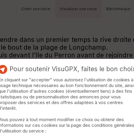
Créer une trace
Visualiser une trace
Bibliothèque
rendre dans un premier temps la rive droite
e le bout de la plage de Longchamp.
is devant l'île du Perron avant de rejoindre 
Pour soutenir VisuGPX, faites le bon choi
En cliquant sur "accepter" vous autorisez l'utilisation de cookies à
usage technique nécessaires au bon fonctionnement du site, ainsi
que l'utilisation d'autres cookies (éventuellement tiers) à des fins
statistiques ou de personnalisation des annonces pour vous
proposer des services et des offres adaptées à vos centres
d'interêt.
Vous pouvez à tout moment modifier ce choix ou obtenir des
informations sur ces cookies sur la page des conditions générale
d'utilisation du service :