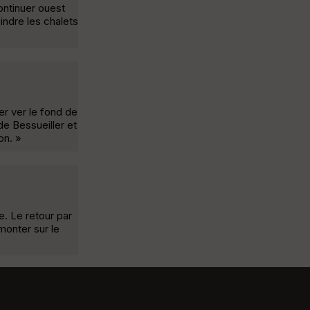
ontinuer ouest
indre les chalets
er ver le fond de
 de Bessueiller et
on. »
e. Le retour par
emonter sur le