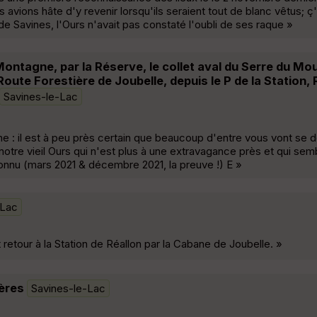
ions hâte d'y revenir lorsqu'ils seraient tout de blanc vêtus; ç'
 de Savines, l'Ours n'avait pas constaté l'oubli de ses raque »
 Montagne, par la Réserve, le collet aval du Serre du M
ute Forestière de Joubelle, depuis le P de la Station, 
Savines-le-Lac
gne : il est à peu près certain que beaucoup d'entre vous vont se
notre vieil Ours qui n'est plus à une extravagance près et qui sem
connu (mars 2021 & décembre 2021, la preuve !) E »
-Lac
retour à la Station de Réallon par la Cabane de Joubelle. »
ères
Savines-le-Lac