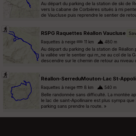
Au départ du parking de la station de ski de 
vers la cabane de Corbières situés à mi pente 
de Vaucluse puis reprendre le sentier de retour
RSPG Raquettes Réallon Vaucluse
Sav
Raquettes à neige
11 km
480 m
Au départ du parking de la station de Réallon
la vallée ver le sentier qui m_ne au col de la G
descendre sur le chemin de retour au niveau de
Réallon-SerreduMouton-Lac St-Appol
Raquettes à neige
8 km
540 m
Belle randonnée sans difficulté. La montée apr
le lac de saint-Apollinaire est plus sympa que l
parking sans prendre la route. »