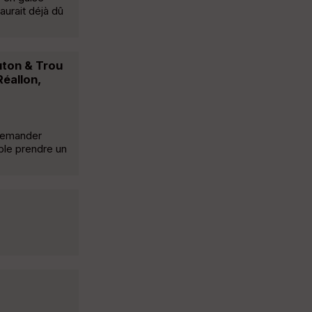
aurait déjà dû
outon & Trou
Réallon,
 demander
ble prendre un