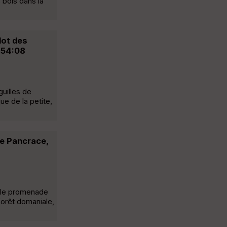
 bois dans la
lot des
:54:08
guilles de
e de la petite,
de Pancrace,
.
ille promenade
forêt domaniale,