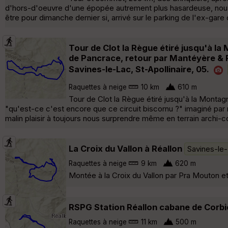
d'hors-d'oeuvre d'une épopée autrement plus hasardeuse, nous av
être pour dimanche dernier si, arrivé sur le parking de l'ex-gare
Tour de Clot la Règue étiré jusqu'à la
de Pancrace, retour par Mantéyère & Ro
Savines-le-Lac, St-Apollinaire, 05.
Raquettes à neige
10 km
610 m
Tour de Clot la Règue étiré jusqu'à la Monta
"qu'est-ce c'est encore que ce circuit biscornu ?" imaginé par 
malin plaisir à toujours nous surprendre même en terrain archi-
La Croix du Vallon à Réallon
Savines-le
Raquettes à neige
9 km
620 m
Montée à la Croix du Vallon par Pra Mouton et 
RSPG Station Réallon cabane de Corbi
Raquettes à neige
11 km
500 m