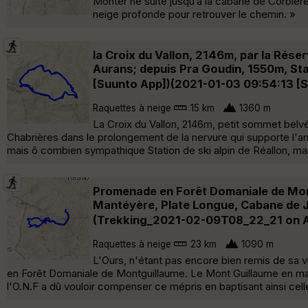
Monter ne suite jusqu’à la cabane de Corbière
neige profonde pour retrouver le chemin. »
la Croix du Vallon, 2146m, par la Réser
Aurans; depuis Pra Goudin, 1550m, Sta
[Suunto App])(2021-01-03 09:54:13 [
Raquettes à neige
15 km
1360 m
La Croix du Vallon, 2146m, petit sommet belvé
Chabrières dans le prolongement de la nervure qui supporte l'ar
mais ô combien sympathique Station de ski alpin de Réallon, ma
Promenade en Forêt Domaniale de Mont
Mantéyère, Plate Longue, Cabane de Jo
(Trekking_2021-02-09T08_22_21 on Al
Raquettes à neige
23 km
1090 m
L'Ours, n'étant pas encore bien remis de sa 
en Forêt Domaniale de Montguillaume. Le Mont Guillaume en maj
l'O.N.F a dû vouloir compenser ce mépris en baptisant ainsi cell