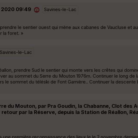
N 2020 09:49
Savines-le-Lac
, prendre le sentier ouest qui mène aux cabanes de Vaucluse et au
 la foret. »
Savines-le-Lac
éallon, prendre Sud le sentier qui monte vers les crêtes qui domin
rriver au sommet du Serre du Mouton 1976m. Continuer le long de 
 le sommet du téléski de Font Garnière.. Continuer la descente 
re du Mouton, par Pra Goudin, la Chabanne, Clot des A
 retour par la Réserve, depuis la Station de Réallon, Ré
 une première reconnaissance des lieux le le 2 novembre dernier