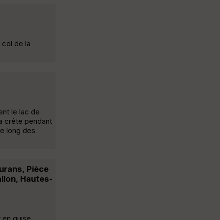
 col de la
ent le lac de
la crête pendant
le long des
urans, Pièce
allon, Hautes-
 en guise