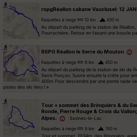
rspgRéallon cabane Vauclusel: 12 JA
Raquettes à neige
10 km
430 m
Au départ du parking de la station de Réallon
Pourrachière. Retour en faisant une boucle par
RSPG Réallon le Serre du Mouton
Raquettes à neige
6 km
450 m
Au départ du parking de la station de ski de R
Serre Ponçon. Suivre ensuite la crête pour a
400m Pour descendre par une pente raide vers
pistes des ski Vers l »
Tour + sommet des Brinquièrs & du Ser
Ronde, Pierre Rouge & Croix du Vallon;
Alpes.
Savines-le-Lac
Raquettes à neige
9 km
740 m
Tour et sommet, 2034m, des Brinquièrs, après