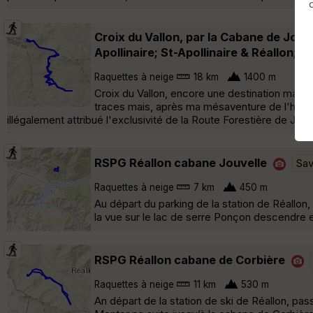
Croix du Vallon, par la Cabane de Joub
Apollinaire; St-Apollinaire & Réallon; 
Raquettes à neige
18 km
1400 m
Croix du Vallon, encore une destination mainte
traces mais, après ma mésaventure de l'hiver d
illégalement attribué l'exclusivité de la Route Forestière de Joube
RSPG Réallon cabane Jouvelle
Sav
Raquettes à neige
7 km
450 m
Au départ du parking de la station de Réallon,
la vue sur le lac de serre Ponçon descendre en
RSPG Réallon cabane de Corbière
Raquettes à neige
11 km
530 m
An départ de la station de ski de Réallon, pa