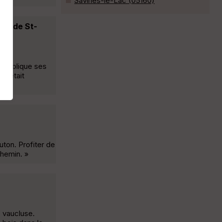
Savines-le-Lac (05160)
Lac de St-
e publique ses
 s'était
uton. Profiter de
chemin. »
s vaucluse.