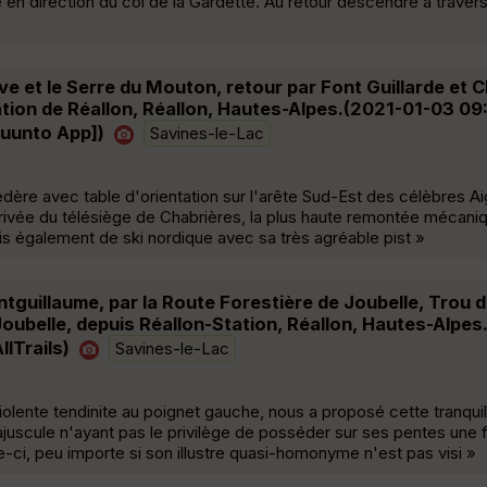
 en direction du col de la Gardette. Au retour descendre à travers
ve et le Serre du Mouton, retour par Font Guillarde et C
tion de Réallon, Réallon, Hautes-Alpes.(2021-01-03 09
Suunto App])
Savines-le-Lac
dère avec table d'orientation sur l'arête Sud-Est des célèbres Ai
rivée du télésiège de Chabrières, la plus haute remontée mécaniqu
is également de ski nordique avec sa très agréable pist »
guillaume, par la Route Forestière de Joubelle, Trou 
ubelle, depuis Réallon-Station, Réallon, Hautes-Alpes
lTrails)
Savines-le-Lac
violente tendinite au poignet gauche, nous a proposé cette tranqu
uscule n'ayant pas le privilège de posséder sur ses pentes une 
e-ci, peu importe si son illustre quasi-homonyme n'est pas visi »