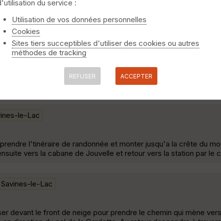
d'utilisation du service :
Utilisation de vos données personnelles
elle et la crête du Serre du Mouton, depuis la Route du 
Cookies
Hautes-Alpes.
Savines-le-Lac
Sites tiers succeptibles d'utiliser des cookies ou autres
méthodes de tracking
s fois répétée, pour laquelle l'Ours avait décidé de ne plus rendr
ernier, comme il ne savait pas si le pitbull fort mal embouché qui
REFUSER
ACCEPTER
lle avait toujours droit de cité cet hiver, il a préféré en changer »
ines-le-Lac
 prendre l'tinéraire de randonnée et monter jusqu'a la crête du mo
suite vers la cabane de Jouvelle et retour vers la station par le 
Savines-le-Lac
sser devant le front de neige pour prendre le chemin qui mène ver