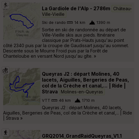
La Gardiole de l'Alp - 2786m
Château-
Ville-Vieille
Ski de rando
14 km
1390 m
Sortie en ski de randonnée au départ de
Ville-Vieille skis aux pieds. Itinéraire
classique par Prats-Hauts jusqu'au point
côté 2340 puis par la croupe de Gaudissart jusqu'au sommet.
Descente sous le Mourre Froid puis par la Forêt de
Chanteloube en versant Nord jusqu'au gîte. »
Queyras J2 : départ Molines, 40
lacets, Aiguilles, Bergeries de Peas,
col de la Crèche et canal,... | Ride |
Strava
Molines-en-Queyras
VTT
46 km
1710 m
Queyras J2 : départ Molines, 40 lacets,
Aiguilles, Bergeries de Peas, col de la Crèche et canal,... | Ride
| Strava »
GRQ2014_GrandRaidQueyras_V1.1