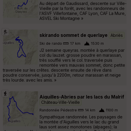
Au départ de Gaudissard, descente sur Ville-
Vieille par la forêt, avec les randonneurs de
l'ASVF Villefontaine, CAF Lyon, CAF La Mure,
ASVEL Ski Montagne »
skirando sommet de querlaye
Abriès
Ski de rando
17 km
1530 m
J2 semaine queyras. montée à querlaye par
col du lauzet. grosse poudre en marassan,
très soufflé vers le col. traversée puis
remontée vers mauvais sommet, donc petite
traversée sur les crêtes. descente ensuite de rêve dans
poudre conservée, jusqu'à 2200m, retour marassan et neige
très lourde. avec les amis. »
Aiguilles-Abries par les lacs du Malrif
Château-Ville-Vieille
Randonnée Pédestre
14 km
1100 m
Sympathique randonnée. Les paysages de
la montée d'Aiguilles vers le lac du grand
laus sont assez monotones (alpages); la