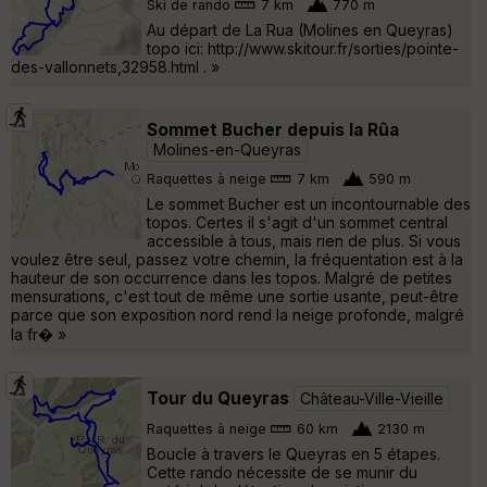
Ski de rando
7 km
770 m
Au départ de La Rua (Molines en Queyras)
topo ici: http://www.skitour.fr/sorties/pointe-
des-vallonnets,32958.html . »
Sommet Bucher depuis la Rûa
Molines-en-Queyras
Raquettes à neige
7 km
590 m
Le sommet Bucher est un incontournable des
topos. Certes il s'agit d'un sommet central
accessible à tous, mais rien de plus. Si vous
voulez être seul, passez votre chemin, la fréquentation est à la
hauteur de son occurrence dans les topos. Malgré de petites
mensurations, c'est tout de même une sortie usante, peut-être
parce que son exposition nord rend la neige profonde, malgré
la fr� »
Tour du Queyras
Château-Ville-Vieille
Raquettes à neige
60 km
2130 m
Boucle à travers le Queyras en 5 étapes.
Cette rando nécessite de se munir du