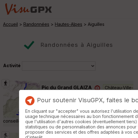
Accueil
>
Randonnées
>
Hautes-Alpes
> Aiguilles
Randonnées à Aiguilles
Activité
Pic du Grand GLAIZA
Château-Ville-
Vieille
Pour soutenir VisuGPX, faites le b
Randonnée Pédestre
16 km
1350 m
Départ du parking des Bergeries du
En cliquant sur "accepter" vous autorisez l'utilisation 
Lombard. Piste de 5kms depuis Aiguilles,
usage technique nécessaires au bon fonctionnement du 
conseillée pour des voitures type 4x4 »
que l'utilisation d'autres cookies (éventuellement tiers)
statistiques ou de personnalisation des annonces pour
proposer des services et des offres adaptées à vos c
d'interêt.