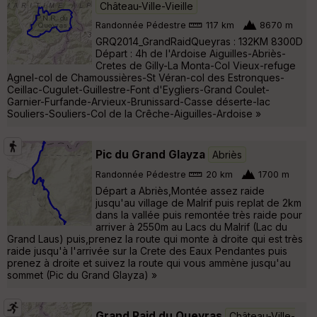
Château-Ville-Vieille
Randonnée Pédestre
117 km
8670 m
GRQ2014_GrandRaidQueyras : 132KM 8300D
Départ : 4h de l'Ardoise Aiguilles-Abriès-
Cretes de Gilly-La Monta-Col Vieux-refuge
Agnel-col de Chamoussières-St Véran-col des Estronques-
Ceillac-Cugulet-Guillestre-Font d'Eygliers-Grand Coulet-
Garnier-Furfande-Arvieux-Brunissard-Casse déserte-lac
Souliers-Souliers-Col de la Crêche-Aiguilles-Ardoise »
Pic du Grand Glayza
Abriès
Randonnée Pédestre
20 km
1700 m
Départ a Abriès,Montée assez raide
jusqu'au village de Malrif puis replat de 2km
dans la vallée puis remontée très raide pour
arriver à 2550m au Lacs du Malrif (Lac du
Grand Laus) puis,prenez la route qui monte à droite qui est très
raide jusqu'à l'arrivée sur la Crete des Eaux Pendantes puis
prenez à droite et suivez la route qui vous ammène jusqu'au
sommet (Pic du Grand Glayza) »
Grand Raid du Queyras
Château-Ville-