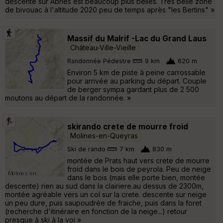
descente sur Abries est beaucoup plus belles. Très belle zone
de bivouac à l'altitude 2020 peu de temps après "les Bertins" »
Massif du Malrif -Lac du Grand Laus
Château-Ville-Vieille
Randonnée Pédestre
9 km
620 m
Environ 5 km de piste à peine carrossable
pour arrivée au parking du départ. Couple
de berger sympa gardant plus de 2 500
moutons au départ de la randonnée. »
skirando crete de mourre froid
Molines-en-Queyras
Ski de rando
7 km
830 m
montée de Prats haut vers crete de mourre
froid dans le bois de peyrola. Peu de neige
dans le bois (mais elle porte bien, montée
descente) rien au sud dans la clairiere.au dessus de 2300m,
montée agréable vers un col sur la crete. descente sur neige
un peu dure, puis saupoudrée de fraiche, puis dans la foret
(recherche d'itinéraire en fonction de la neige...) retour
presque à ski à la voi »