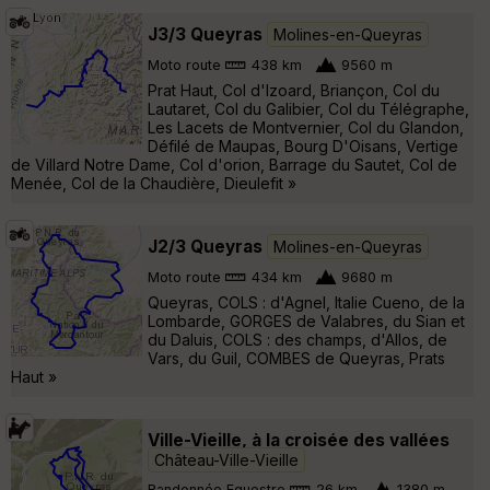
J3/3 Queyras
Molines-en-Queyras
Moto route
438 km
9560 m
Prat Haut, Col d'Izoard, Briançon, Col du
Lautaret, Col du Galibier, Col du Télégraphe,
Les Lacets de Montvernier, Col du Glandon,
Défilé de Maupas, Bourg D'Oisans, Vertige
de Villard Notre Dame, Col d'orion, Barrage du Sautet, Col de
Menée, Col de la Chaudière, Dieulefit »
J2/3 Queyras
Molines-en-Queyras
Moto route
434 km
9680 m
Queyras, COLS : d'Agnel, Italie Cueno, de la
Lombarde, GORGES de Valabres, du Sian et
du Daluis, COLS : des champs, d'Allos, de
Vars, du Guil, COMBES de Queyras, Prats
Haut »
Ville-Vieille, à la croisée des vallées
Château-Ville-Vieille
Randonnée Equestre
26 km
1380 m