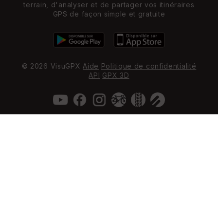
terrain, d'analyser et de partager vos itinéraires
GPS de façon simple et gratuite
© 2026 VisuGPX
Aide
Politique de confidentialité
API
GPX 3D