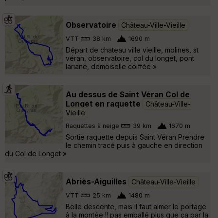
Observatoire
Château-Ville-Vieille
VTT
38 km
1690 m
Départ de chateau ville vieille, molines, st
véran, observatoire, col du longet, pont
lariane, demoiselle coiffée »
Au dessus de Saint Véran Col de
Longet en raquette
Château-Ville-
Vieille
Raquettes à neige
39 km
1670 m
Sortie raquette depuis Saint Véran Prendre
le chemin tracé puis à gauche en direction
du Col de Longet »
Abriès-Aiguilles
Château-Ville-Vieille
VTT
25 km
1480 m
Belle descente, mais il faut aimer le portage
à la montée !! pas emballé plus que ça par la