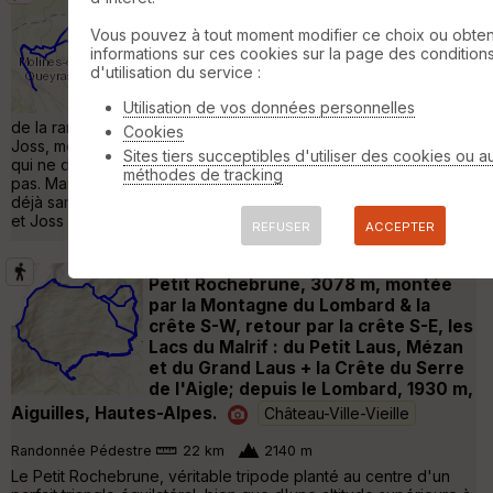
Milles Cols 2026 J1 : La Gardiole
envers et contre tous
Molines-en-
Vous pouvez à tout moment modifier ce choix ou obten
Queyras
informations sur ces cookies sur la page des condition
d'utilisation du service :
Ski de rando
10 km
960 m
Utilisation de vos données personnelles
Ce fut houleux hier au soir pour choisir le but
de la rando du jour. Olivier et Yves partisant d'une face nord,
Cookies
Joss, moi, la gardienne pour la Gardiole, face sud avec fraîche
Sites tiers succeptibles d'utiliser des cookies ou a
qui ne durerait pas longtemps. Ce matin encore on ne savait
méthodes de tracking
pas. Mais je suis sur que ce fut le bon choix. Au retour le bas
déjà sans neige. Yves a redescendu sa voiture au gîte ce matin,
et Joss l'a suivi au retour. Du »
REFUSER
ACCEPTER
Petit Rochebrune, 3078 m, montée
par la Montagne du Lombard & la
crête S-W, retour par la crête S-E, les
Lacs du Malrif : du Petit Laus, Mézan
et du Grand Laus + la Crête du Serre
de l'Aigle; depuis le Lombard, 1930 m,
Aiguilles, Hautes-Alpes.
Château-Ville-Vieille
Randonnée Pédestre
22 km
2140 m
Le Petit Rochebrune, véritable tripode planté au centre d'un