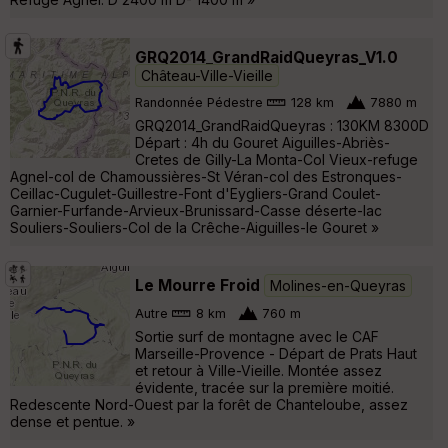
GRQ2014_GrandRaidQueyras_V1.0
Château-Ville-Vieille
Randonnée Pédestre
128 km
7880 m
GRQ2014_GrandRaidQueyras : 130KM 8300D
Départ : 4h du Gouret Aiguilles-Abriès-
Cretes de Gilly-La Monta-Col Vieux-refuge
Agnel-col de Chamoussières-St Véran-col des Estronques-
Ceillac-Cugulet-Guillestre-Font d'Eygliers-Grand Coulet-
Garnier-Furfande-Arvieux-Brunissard-Casse déserte-lac
Souliers-Souliers-Col de la Crêche-Aiguilles-le Gouret »
Le Mourre Froid
Molines-en-Queyras
Autre
8 km
760 m
Sortie surf de montagne avec le CAF
Marseille-Provence - Départ de Prats Haut
et retour à Ville-Vieille. Montée assez
évidente, tracée sur la première moitié.
Redescente Nord-Ouest par la forêt de Chanteloube, assez
dense et pentue. »