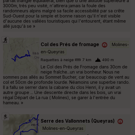
parfait triangle équilatéral, bien que d'une altitude supérieure à
3000m, très peu visité, n'attirera jamais la foule des
randonneurs alpins malgré sa facile accessibilité par sa crête
Sud-Ouest pour la simple et bonne raison qu'il n'est visible
d'aucune des vallées touristiques qui l'entourent, étant même
allé jusqu'à se »
Col des Prés de fromage
Molines-
en-Queyras
Raquettes à neige
7 km
490 m
Le Col des Prés de Fromage dans 30cm de
neige fraîche...un vrai bonheur. Nous ne
sommes pas allés au Sommet Bucher, car beaucoup de vent au
col et 50cm de profonde lourde. Néamoins une superbe rando.
Il a fallu se serrer dans la cabane du clos Henri, il y avait un
autre groupe ... Une descente directe dans les bois, un vrai
régal Départ de La rua ( Molines), se garer à l'entrée du
hameau. »
Serre des Vallonnets (Queyras)
Molines-en-Queyras