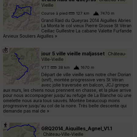
Vieille
Course à pied
127 km
7470 m
Grand Raid du Queyras 2014 Aiguilles Abries
La Monta le col vieux Pierre Grosse St Véran
Ceillac Guillestre La cabane Valette Furfande
Arvieux Souliers Aiguilles »
jour 5 ville vieille maljasset
Château-
Ville-Vieille
VTT
38 km
1670 m
Départ de ville vieille sans notre cher Dorian
(snif), montée progressive vers St Véran
avec jolie traversée en balcon, JCJ grimpe
aux murs, les chiens nous prennent en chasse, et la pluie arrive
pour nous accompagner jusqu'au refuge de La Blanche où une
omelette nous aura tous sauvés. Montée beaucoup moins
progressive jusqu'au col de la noire. Très belle descente qui
demande pas mal de »
GRQ2014_Aiguilles_Agnel_V1.1
Château-Ville-Vieille