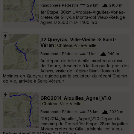
Randonnée Pédestre
29 km
2100 m
1er Etape: 30km L'Ardoise-Aiguilles-Abries-
cretes de Gilly-La Monta-col Vieux-Refuge
Agnel. D 2500 m D- 1400 m »
j12 Queyras, Ville-Vieille => Saint-
Véran
Château-Ville-Vieille
Randonnée Pédestre
11 km
940 m
Au départ de Ville-Vieille, montée au ravin
de Tioure, descente à la Rua par le pont des
Achins, visite de l'église Saint-Roman de
Molines-en-Queyras guidée par le sculpteur du récent Chemin
de Vie, arrivée à Saint-Véran. »
GRQ2014_Aiguilles_Agnel_V1.0
Château-Ville-Vieille
Randonnée Pédestre
26 km
2020 m
GRQ2014_Aiguilles_Agnel_V1.0 Départ du
camping du Gouret 1er Etape: 28km Aiguilles-
Abries-cretes de Gilly-La Monta-col Vieux-
Refuge Agnel. D 2400 m D- 1400 m »