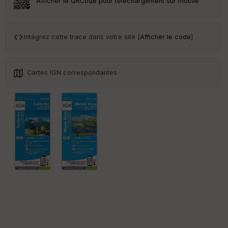
Afficher le QRCode pour téléchargement sur mobile
Tr
an
sp
Intégrez cette trace dans votre site [
Afficher le code
]
ar
en
ce
Cartes IGN correspondantes
Po
int
illé
s
S
e
n
s
St
re
et
Vi