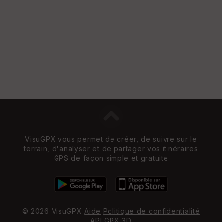
e
w
VisuGPX vous permet de créer, de suivre sur le
terrain, d'analyser et de partager vos itinéraires
GPS de façon simple et gratuite
© 2026 VisuGPX
Aide
Politique de confidentialité
API
GPX 3D