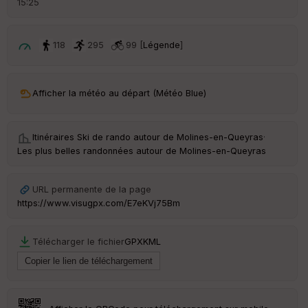
15:25
é
p
ar
t
118
295
99 [
Légende
]
ar
ri
v
Afficher la météo au départ (Météo Blue)
é
e
Itinéraires Ski de rando autour de
Molines-en-Queyras
·
C
Les plus belles randonnées autour de Molines-en-Queyras
ou
le
ur
URL permanente de la page
https://www.visugpx.com/E7eKVj75Bm
Télécharger le fichier
GPX
KML
Ep
ai
ss
eu
r