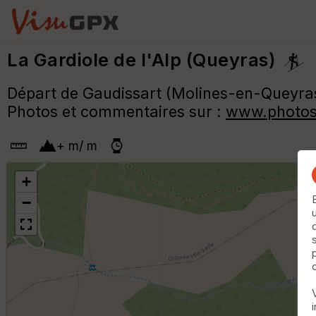
La Gardiole de l'Alp (Queyras)
Départ de Gaudissart (Molines-en-Queyra
Photos et commentaires sur :
www.photos
+
m
/
m
+
−