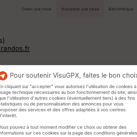
Créer une trace
Visualiser une trace
Bibliothèque
s)
randos.fr
Pour soutenir VisuGPX, faites le bon choi
En cliquant sur "accepter" vous autorisez l'utilisation de cookies à
usage technique nécessaires au bon fonctionnement du site, ainsi
que l'utilisation d'autres cookies (éventuellement tiers) à des fins
statistiques ou de personnalisation des annonces pour vous
proposer des services et des offres adaptées à vos centres
d'interêt.
Vous pouvez à tout moment modifier ce choix ou obtenir des
informations sur ces cookies sur la page des conditions générale