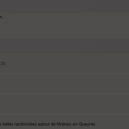
n.
5:25
us belles randonnées autour de Molines-en-Queyras