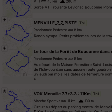
VTT
45 km
280 m
Sortie VTT roulante Lévignac Bouconne Pibra
MENVILLE_7_7_PISTE
Thil
Randonnée Pédestre
8 km
Rando sympa. Petits problèmes lors de la tra
Le tour de la Forêt de Bouconne dans 
Randonnée Pédestre
8 km
Au départ de la Maison Forestière Saint-Louis
de l’Isle-Jourdain sans aucune route goudronnée
un jeudi par mois, les dates de fermeture sont
»
VOK Menville 7.7+3.3 : 11Km
Thil
Marche Sportive
11 km
130 m
Circuit au départ du parking central de Menvill
11 Km. La séparation se fait vers le Km 4 en 