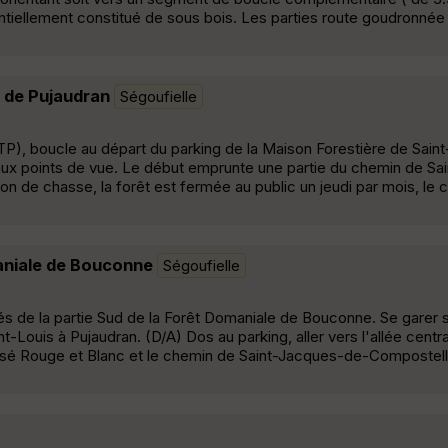
sentiellement constitué de sous bois. Les parties route goudronnée
r de Pujaudran
Ségoufielle
TP), boucle au départ du parking de la Maison Forestière de Sain
aux points de vue. Le début emprunte une partie du chemin de S
son de chasse, la forêt est fermée au public un jeudi par mois, le c
maniale de Bouconne
Ségoufielle
és de la partie Sud de la Forêt Domaniale de Bouconne. Se garer s
-Louis à Pujaudran. (D/A) Dos au parking, aller vers l'allée centrale
isé Rouge et Blanc et le chemin de Saint-Jacques-de-Compostell