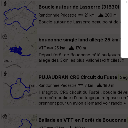
Boucle autour de Lasserre (31530)
Sé
Randonnée Pédestre
21 km
200 m
Boucle autour de Lasserre beau point de vue
bouconne single land allégé 25 km 30
VTT
25 km
170 m
Départ forêt de Bouconne côté sud/ouest, au p
allégé des 3km les plus vallonés/difficiles. »
PUJAUDRAN CR6 Circuit du Fusté
Ségo
Randonnée Pédestre
7 km
180 m
Il s'agit du CR6 circuit du Fusté , boucle dév
commémoratice d'une tragique méprise : en 1
prennent pour un avion allemand voir rando »
Ballade en VTT en Forêt de Bouconne