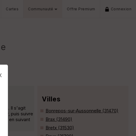
Cartes
Communauté
Offre Premium
Connexion
le
x
Villes
e . Il s'agit
Bonrepos-sur-Aussonnelle (31470)
tier, puis suivre
Brax (31490)
on , en suivant
Bretx (31530)
s