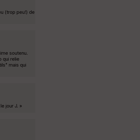
eu (trop peu!) de
gime soutenu.
qui relie
ils" mais qui
e jour J. »