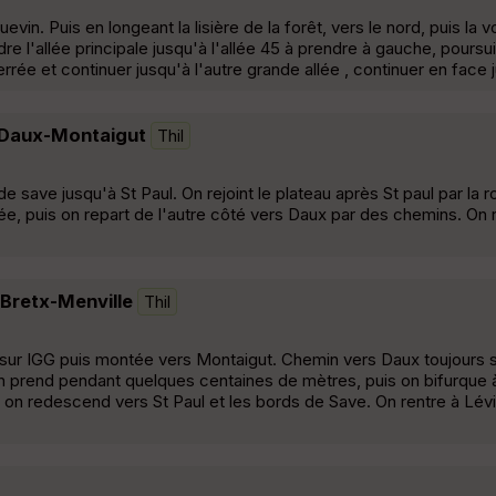
n. Puis en longeant la lisière de la forêt, vers le nord, puis la v
e l'allée principale jusqu'à l'allée 45 à prendre à gauche, poursu
rrée et continuer jusqu'à l'autre grande allée , continuer en face 
-Daux-Montaigut
Thil
e save jusqu'à St Paul. On rejoint le plateau après St paul par la r
ée, puis on repart de l'autre côté vers Daux par des chemins. On r
Bretx-Menville
Thil
 sur IGG puis montée vers Montaigut. Chemin vers Daux toujours su
n prend pendant quelques centaines de mètres, puis on bifurque 
et on redescend vers St Paul et les bords de Save. On rentre à Lév