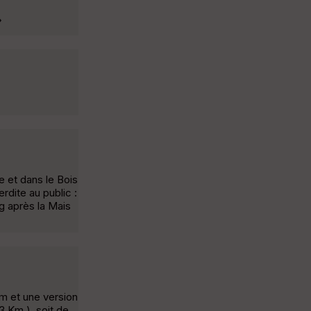
»
e et dans le Bois
rdite au public :
ng après la Mais
Km et une version
3 Km ), soit de