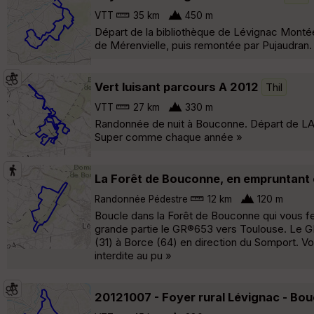
VTT
35 km
450 m
Départ de la bibliothèque de Lévignac Monté
de Mérenvielle, puis remontée par Pujaudran
Vert luisant parcours A 2012
Thil
VTT
27 km
330 m
Randonnée de nuit à Bouconne. Départ de LA
Super comme chaque année »
La Forêt de Bouconne, en empruntant 
Randonnée Pédestre
12 km
120 m
Boucle dans la Forêt de Bouconne qui vous fera
grande partie le GR®653 vers Toulouse. Le G
(31) à Borce (64) en direction du Somport. Voi
interdite au pu »
20121007 - Foyer rural Lévignac - Bo