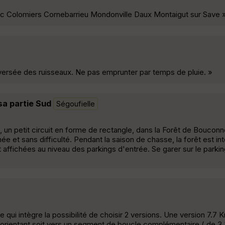
c Colomiers Cornebarrieu Mondonville Daux Montaigut sur Save 
versée des ruisseaux. Ne pas emprunter par temps de pluie. »
sa partie Sud
Ségoufielle
, un petit circuit en forme de rectangle, dans la Forêt de Bouconn
 et sans difficulté. Pendant la saison de chasse, la forêt est inte
 affichées au niveau des parkings d'entrée. Se garer sur le parki
e qui intègre la possibilité de choisir 2 versions. Une version 7.7 
s'orientant soit vers un segment de boucle complémentaire ( de 3.