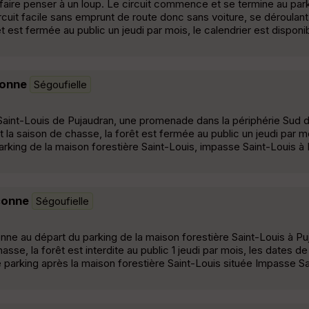
t faire penser à un loup. Le circuit commence et se termine au park
cuit facile sans emprunt de route donc sans voiture, se déroulant 
êt est fermée au public un jeudi par mois, le calendrier est disponib
conne
Ségoufielle
Saint-Louis de Pujaudran, une promenade dans la périphérie Sud d
la saison de chasse, la forêt est fermée au public un jeudi par mo
 parking de la maison forestière Saint-Louis, impasse Saint-Louis à
conne
Ségoufielle
ne au départ du parking de la maison forestière Saint-Louis à Pu
asse, la forêt est interdite au public 1 jeudi par mois, les dates d
e parking après la maison forestière Saint-Louis située Impasse Sa