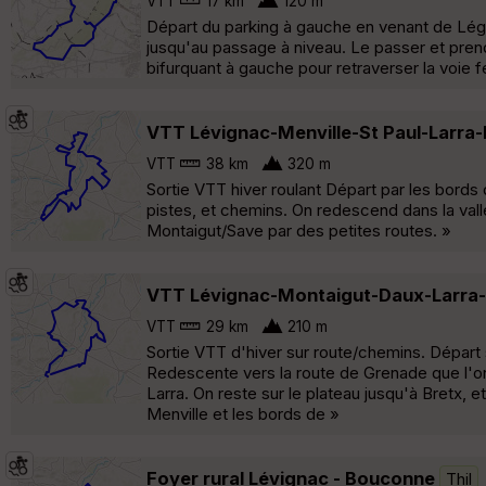
VTT
17 km
120 m
Départ du parking à gauche en venant de Léguevi
jusqu'au passage à niveau. Le passer et prendr
bifurquant à gauche pour retraverser la voie fe
VTT Lévignac-Menville-St Paul-Larra
VTT
38 km
320 m
Sortie VTT hiver roulant Départ par les bords d
pistes, et chemins. On redescend dans la vall
Montaigut/Save par des petites routes. »
VTT Lévignac-Montaigut-Daux-Larra-
VTT
29 km
210 m
Sortie VTT d'hiver sur route/chemins. Départ
Redescente vers la route de Grenade que l'o
Larra. On reste sur le plateau jusqu'à Bretx, 
Menville et les bords de »
Foyer rural Lévignac - Bouconne
Thil