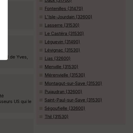
Daux (31700)
Fontenilles (31470)
L'Isle-Jourdain (32600)
Lasserre (31530)
Le Castéra (31530)
Léguevin (31490)
Lévignac (31530)
 land de Yves,
Lias (32600)
Menville (31530)
Mérenvielle (31530)
Montaigut-sur-Save (31530)
Pujaudran (32600)
té
Saint-Paul-sur-Save (31530)
seurs US qui le
Ségoufielle (32600)
Thil (31530)