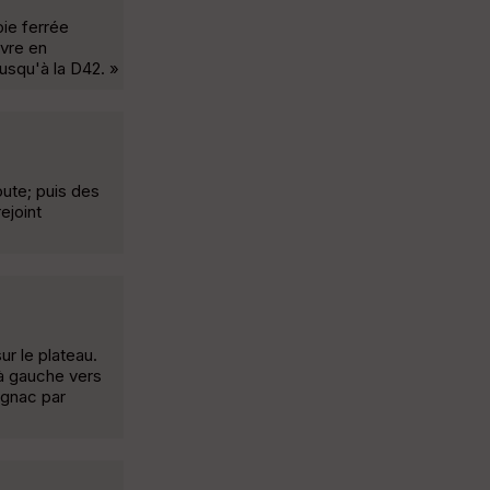
oie ferrée
ivre en
jusqu'à la D42. »
oute; puis des
ejoint
r le plateau.
à gauche vers
ignac par