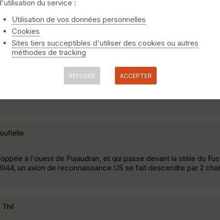
d'utilisation du service :
goufielle
Utilisation de vos données personnelles
Cookies
 sur le Gers Passage peu fréquenté dans la forêt de Bouconne »
Sites tiers succeptibles d'utiliser des cookies ou autres
méthodes de tracking
0d+
Ségoufielle
REFUSER
ACCEPTER
arking de la maison forestière St Louis. Tournicotis sur le single
ufielle
eloppée à l'ouest de Pujaudran, et qui passe devant la stèle du Fus
944, un avion de reconnaissance US se fait descendre par 2 chas
Thil