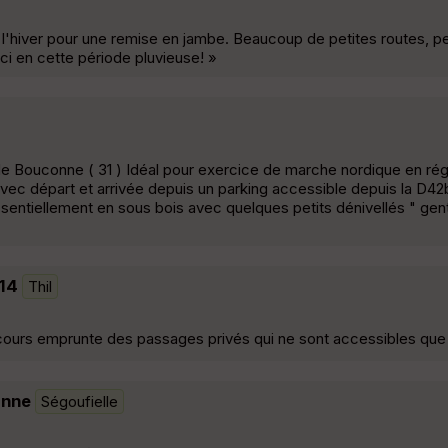
e l'hiver pour une remise en jambe. Beaucoup de petites routes, p
-ci en cette période pluvieuse! »
 de Bouconne ( 31 ) Idéal pour exercice de marche nordique en ré
ec départ et arrivée depuis un parking accessible depuis la D42b 
entiellement en sous bois avec quelques petits dénivellés " gent
014
Thil
rcours emprunte des passages privés qui ne sont accessibles que l
onne
Ségoufielle