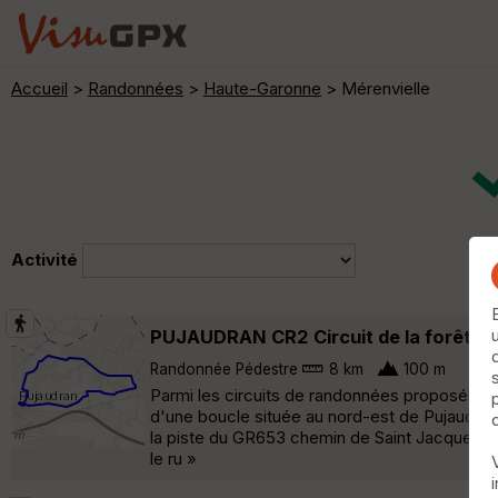
Accueil
>
Randonnées
>
Haute-Garonne
> Mérenvielle
Activité
PUJAUDRAN CR2 Circuit de la forêt d
Randonnée Pédestre
8 km
100 m
Parmi les circuits de randonnées proposés au d
d'une boucle située au nord-est de Pujaudran ,
la piste du GR653 chemin de Saint Jacques pres
le ru »