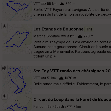
VTT
55 km
720 m
Sortie VTT Foyer rural Lévignac A la sortie d
chemin du fait de la non praticabilité de ceux
Les Etangs de Bouconne
Thil
Marche Sportive
8 km
270 m
Petit circuit sympa de 8 km environ en forêt
Aucune zone goudronnée. Circuit en boucle av
Léguevin à Merenvielle. Parcours agréable ess
titillent un p »
Ste Foy VTT rando des châtaignes 2
VTT
51 km
1070 m
Belle rando mais difficile. Évidemment, le pa
Circuit du Loup dans la Forêt de Bouc
Randonnée Pédestre
7 km