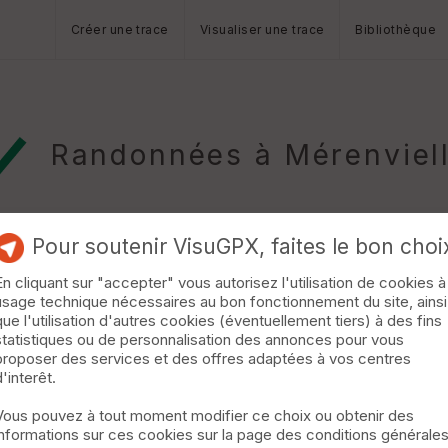
Créer une trace
Visualiser une trace
Bibliothèque
Randonnées à Mérenviel
Pour soutenir VisuGPX, faites le bon choi
En cliquant sur "accepter" vous autorisez l'utilisation de cookies à
usage technique nécessaires au bon fonctionnement du site, ainsi
e Bouconne
Ségoufielle
que l'utilisation d'autres cookies (éventuellement tiers) à des fins
statistiques ou de personnalisation des annonces pour vous
épart de Pujaudran , figure le CR2 , circuit de la Forêt de Bouconn
proposer des services et des offres adaptées à vos centres
 qui nous fera traverser une partie de la forêt par un chemin fores
d'interêt.
que jusqu'à l'entrée de St louis , et revenir en remontant un vall
Vous pouvez à tout moment modifier ce choix ou obtenir des
informations sur ces cookies sur la page des conditions générale