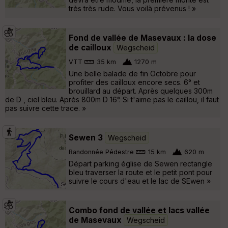
très très rude. Vous voilà prévenus ! »
Fond de vallée de Masevaux : la dose
de cailloux
Wegscheid
VTT
35 km
1270 m
Une belle balade de fin Octobre pour
profiter des cailloux encore secs. 6° et
brouillard au départ. Après quelques 300m
de D , ciel bleu. Après 800m D 16°. Si t'aime pas le caillou, il faut
pas suivre cette trace. »
Sewen 3
Wegscheid
Randonnée Pédestre
15 km
620 m
Départ parking église de Sewen rectangle
bleu traverser la route et le petit pont pour
suivre le cours d'eau et le lac de SEwen »
Combo fond de vallée et lacs vallée
de Masevaux
Wegscheid