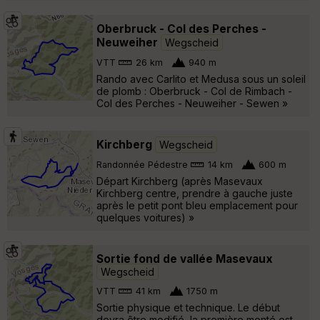
Oberbruck - Col des Perches -
Neuweiher
Wegscheid
VTT
26 km
940 m
Rando avec Carlito et Medusa sous un soleil
de plomb : Oberbruck - Col de Rimbach -
Col des Perches - Neuweiher - Sewen »
Kirchberg
Wegscheid
Randonnée Pédestre
14 km
600 m
Départ Kirchberg (après Masevaux
Kirchberg centre, prendre à gauche juste
après le petit pont bleu emplacement pour
quelques voitures) »
Sortie fond de vallée Masevaux
Wegscheid
VTT
41 km
1750 m
Sortie physique et technique. Le début
devra être modifié, la première monté est