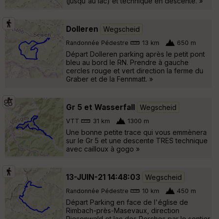
(jusqu'au lac) et technique en descente. »
Dolleren
Wegscheid
Randonnée Pédestre
13 km
650 m
Départ Dolleren parking après le petit pont
bleu au bord le RN. Prendre à gauche
cercles rouge et vert direction la ferme du
Graber et de la Fennmatt. »
Gr 5 et Wasserfall
Wegscheid
VTT
31 km
1300 m
Une bonne petite trace qui vous emmènera
sur le Gr 5 et une descente TRES technique
avec cailloux à gogo »
13-JUIN-21 14:48:03
Wegscheid
Randonnée Pédestre
10 km
450 m
Départ Parking en face de l'église de
Rimbach-près-Masevaux, direction
Riesenwald et lac des Perches par le sentier