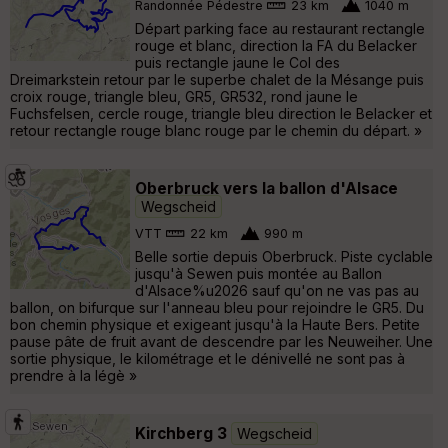
Randonnée Pédestre
23 km
1040 m
Départ parking face au restaurant rectangle
rouge et blanc, direction la FA du Belacker
puis rectangle jaune le Col des
Dreimarkstein retour par le superbe chalet de la Mésange puis
croix rouge, triangle bleu, GR5, GR532, rond jaune le
Fuchsfelsen, cercle rouge, triangle bleu direction le Belacker et
retour rectangle rouge blanc rouge par le chemin du départ. »
Oberbruck vers la ballon d'Alsace
Wegscheid
VTT
22 km
990 m
Belle sortie depuis Oberbruck. Piste cyclable
jusqu'à Sewen puis montée au Ballon
d'Alsace%u2026 sauf qu'on ne vas pas au
ballon, on bifurque sur l'anneau bleu pour rejoindre le GR5. Du
bon chemin physique et exigeant jusqu'à la Haute Bers. Petite
pause pâte de fruit avant de descendre par les Neuweiher. Une
sortie physique, le kilométrage et le dénivellé ne sont pas à
prendre à la légè »
Kirchberg 3
Wegscheid