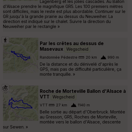
Lagenberg et les jolies cascades. Au Ballon
d'Alsace prendre le magnifique GR5. Les 100 premiers mètres
sont difficiles, mais le reste est plus abordable. Continuer sur le
GR jusqu'à la grande prairie au dessus du Neuweiher. La
direction est indiqué sur le chalet. Suivre la direction du
Neuweiher par le rectangle »
Par les crêtes au dessus de
Masevaux
Wegscheid
Randonnée Pédestre
20 km
990 m
De la distance et du dénivelé d'après le
GPS, mais pas de difficulté particulière, ça
monte tranquille. »
Roche de Morteville Ballon d'Alsace à
VTT
Wegscheid
VTT
27 km
1140 m
Belle sortie au départ d'Oberbruck. Montée
au Gresson, GR5, Roches de Morteville,
montée vers le ballon d'Alsace, descente
sur Sewen. »