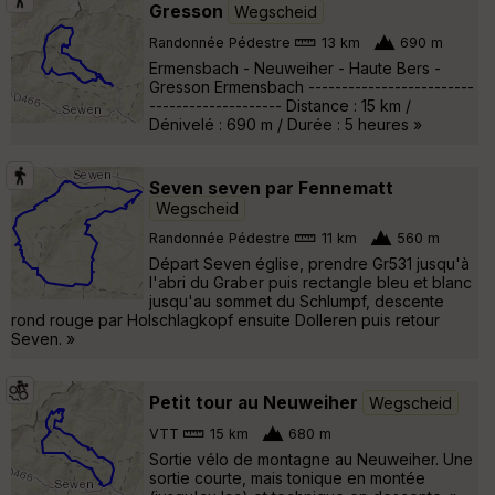
Gresson
Wegscheid
Randonnée Pédestre
13 km
690 m
Ermensbach - Neuweiher - Haute Bers -
Gresson Ermensbach -------------------------
-------------------- Distance : 15 km /
Dénivelé : 690 m / Durée : 5 heures »
Seven seven par Fennematt
Wegscheid
Randonnée Pédestre
11 km
560 m
Départ Seven église, prendre Gr531 jusqu'à
l'abri du Graber puis rectangle bleu et blanc
jusqu'au sommet du Schlumpf, descente
rond rouge par Holschlagkopf ensuite Dolleren puis retour
Seven. »
Petit tour au Neuweiher
Wegscheid
VTT
15 km
680 m
Sortie vélo de montagne au Neuweiher. Une
sortie courte, mais tonique en montée