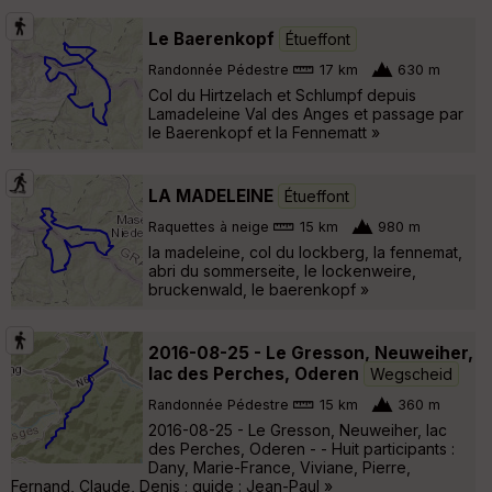
Le Baerenkopf
Étueffont
Randonnée Pédestre
17 km
630 m
Col du Hirtzelach et Schlumpf depuis
Lamadeleine Val des Anges et passage par
le Baerenkopf et la Fennematt »
LA MADELEINE
Étueffont
Raquettes à neige
15 km
980 m
la madeleine, col du lockberg, la fennemat,
abri du sommerseite, le lockenweire,
bruckenwald, le baerenkopf »
2016-08-25 - Le Gresson, Neuweiher,
lac des Perches, Oderen
Wegscheid
Randonnée Pédestre
15 km
360 m
2016-08-25 - Le Gresson, Neuweiher, lac
des Perches, Oderen - - Huit participants :
Dany, Marie-France, Viviane, Pierre,
Fernand, Claude, Denis ; guide : Jean-Paul »