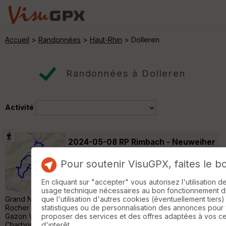
Accueil
>
Randonnées
>
Haut-Rhin
> Dolleren
Randonnées à Dolleren
Activité
2024-05-08 RP Rimbach - Neuweiher
- Gazon Vert
Wegscheid
Pour soutenir VisuGPX, faites le b
Randonnée Pédestre
17 km
1050 m
Rimbach-près-Masevaux - Chemin de
En cliquant sur "accepter" vous autorisez l'utilisation 
Pierres - Lac du Petit Neuweiher - Lac du
usage technique nécessaires au bon fonctionnement du 
Grand Neuweiher - Auberge-refuge du Neuweiher - [GR531] -
que l'utilisation d'autres cookies (éventuellement tiers)
Rocher du Corbeau - Lac des Perches - Col des Perches -
statistiques ou de personnalisation des annonces pour
Gazon Vert - Rouge Gazon - Haute Bers - Col des
proposer des services et des offres adaptées à vos c
Charbonniers - Le Gresson Haut - FA du Gresson Moyen -
d'interêt.