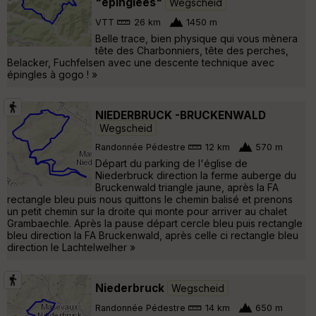
"épinglées"
Wegscheid
VTT
26 km
1450 m
Belle trace, bien physique qui vous mènera
tête des Charbonniers, tête des perches,
Belacker, Fuchfelsen avec une descente technique avec
épingles à gogo ! »
NIEDERBRUCK -BRUCKENWALD
Wegscheid
Randonnée Pédestre
12 km
570 m
Départ du parking de l'église de
Niederbruck direction la ferme auberge du
Bruckenwald triangle jaune, après la FA
rectangle bleu puis nous quittons le chemin balisé et prenons
un petit chemin sur la droite qui monte pour arriver au chalet
Grambaechle. Après la pause départ cercle bleu puis rectangle
bleu direction la FA Bruckenwald, après celle ci rectangle bleu
direction le Lachtelwelher »
Niederbruck
Wegscheid
Randonnée Pédestre
14 km
650 m