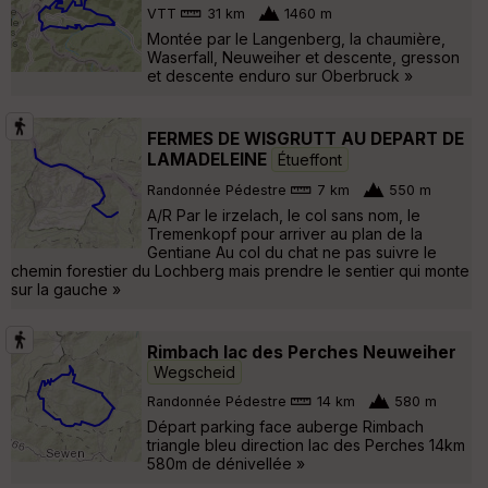
VTT
31 km
1460 m
Montée par le Langenberg, la chaumière,
Waserfall, Neuweiher et descente, gresson
et descente enduro sur Oberbruck »
FERMES DE WISGRUTT AU DEPART DE
LAMADELEINE
Étueffont
Randonnée Pédestre
7 km
550 m
A/R Par le irzelach, le col sans nom, le
Tremenkopf pour arriver au plan de la
Gentiane Au col du chat ne pas suivre le
chemin forestier du Lochberg mais prendre le sentier qui monte
sur la gauche »
Rimbach lac des Perches Neuweiher
Wegscheid
Randonnée Pédestre
14 km
580 m
Départ parking face auberge Rimbach
triangle bleu direction lac des Perches 14km
580m de dénivellée »