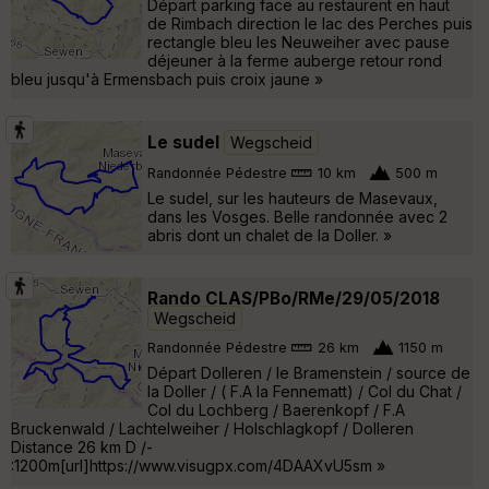
Départ parking face au restaurent en haut
de Rimbach direction le lac des Perches puis
rectangle bleu les Neuweiher avec pause
déjeuner à la ferme auberge retour rond
bleu jusqu'à Ermensbach puis croix jaune »
Le sudel
Wegscheid
Randonnée Pédestre
10 km
500 m
Le sudel, sur les hauteurs de Masevaux,
dans les Vosges. Belle randonnée avec 2
abris dont un chalet de la Doller. »
Rando CLAS/PBo/RMe/29/05/2018
Wegscheid
Randonnée Pédestre
26 km
1150 m
Départ Dolleren / le Bramenstein / source de
la Doller / ( F.A la Fennematt) / Col du Chat /
Col du Lochberg / Baerenkopf / F.A
Bruckenwald / Lachtelweiher / Holschlagkopf / Dolleren
Distance 26 km D /-
:1200m[url]https://www.visugpx.com/4DAAXvU5sm »