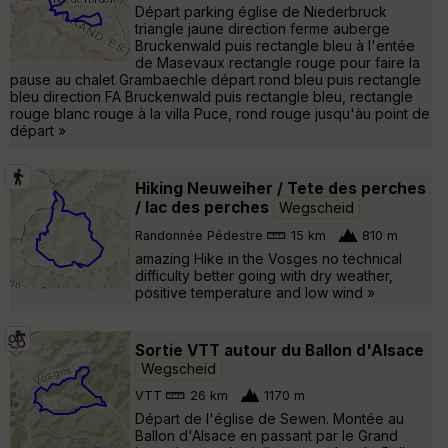
Départ parking église de Niederbruck
triangle jaune direction ferme auberge
Bruckenwald puis rectangle bleu à l'entée
de Masevaux rectangle rouge pour faire la
pause au chalet Grambaechle départ rond bleu puis rectangle
bleu direction FA Bruckenwald puis rectangle bleu, rectangle
rouge blanc rouge à la villa Puce, rond rouge jusqu'àu point de
départ »
Hiking Neuweiher / Tete des perches
/ lac des perches
Wegscheid
Randonnée Pédestre
15 km
810 m
amazing Hike in the Vosges no technical
difficulty better going with dry weather,
positive temperature and low wind »
Sortie VTT autour du Ballon d'Alsace
Wegscheid
VTT
26 km
1170 m
Départ de l'église de Sewen. Montée au
Ballon d'Alsace en passant par le Grand