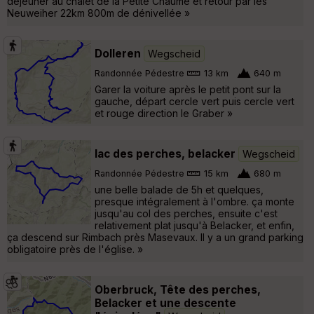
déjeuner au chalet de la Petite Chaume et retour par les
Neuweiher 22km 800m de dénivellée »
Dolleren
Wegscheid
Randonnée Pédestre
13 km
640 m
Garer la voiture après le petit pont sur la
gauche, départ cercle vert puis cercle vert
et rouge direction le Graber »
lac des perches, belacker
Wegscheid
Randonnée Pédestre
15 km
680 m
une belle balade de 5h et quelques,
presque intégralement à l'ombre. ça monte
jusqu'au col des perches, ensuite c'est
relativement plat jusqu'à Belacker, et enfin,
ça descend sur Rimbach près Masevaux. Il y a un grand parking
obligatoire près de l'église. »
Oberbruck, Tête des perches,
Belacker et une descente